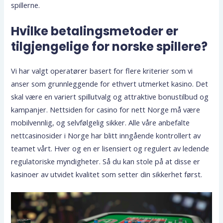
spillerne.
Hvilke betalingsmetoder er
tilgjengelige for norske spillere?
Vi har valgt operatører basert for flere kriterier som vi
anser som grunnleggende for ethvert utmerket kasino. Det
skal være en variert spillutvalg og attraktive bonustilbud og
kampanjer. Nettsiden for casino for nett Norge må være
mobilvennlig, og selvfølgelig sikker. Alle våre anbefalte
nettcasinosider i Norge har blitt inngående kontrollert av
teamet vårt. Hver og en er lisensiert og regulert av ledende
regulatoriske myndigheter. Så du kan stole på at disse er
kasinoer av utvidet kvalitet som setter din sikkerhet først.