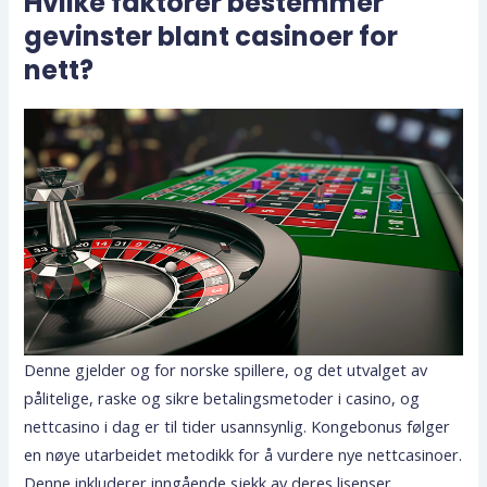
Hvilke faktorer bestemmer
gevinster blant casinoer for
nett?
Denne gjelder og for norske spillere, og det utvalget av
pålitelige, raske og sikre betalingsmetoder i casino, og
nettcasino i dag er til tider usannsynlig. Kongebonus følger
en nøye utarbeidet metodikk for å vurdere nye nettcasinoer.
Denne inkluderer inngående sjekk av deres lisenser,