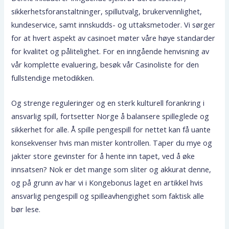
sikkerhetsforanstaltninger, spillutvalg, brukervennlighet,
kundeservice, samt innskudds- og uttaksmetoder. Vi sørger
for at hvert aspekt av casinoet møter våre høye standarder
for kvalitet og pålitelighet. For en inngående henvisning av
vår komplette evaluering, besøk vår Casinoliste for den
fullstendige metodikken.
Og strenge reguleringer og en sterk kulturell forankring i
ansvarlig spill, fortsetter Norge å balansere spilleglede og
sikkerhet for alle. Å spille pengespill for nettet kan få uante
konsekvenser hvis man mister kontrollen. Taper du mye og
jakter store gevinster for å hente inn tapet, ved å øke
innsatsen? Nok er det mange som sliter og akkurat denne,
og på grunn av har vi i Kongebonus laget en artikkel hvis
ansvarlig pengespill og spilleavhengighet som faktisk alle
bør lese.