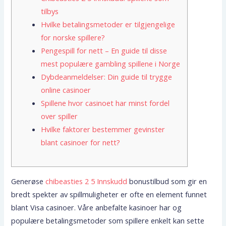
tilbys
Hvilke betalingsmetoder er tilgjengelige
for norske spillere?
Pengespill for nett – En guide til disse
mest populære gambling spillene i Norge
Dybdeanmeldelser: Din guide til trygge
online casinoer
Spillene hvor casinoet har minst fordel
over spiller
Hvilke faktorer bestemmer gevinster
blant casinoer for nett?
Generøse
chibeasties 2 5 Innskudd
bonustilbud som gir en
bredt spekter av spillmuligheter er ofte en element funnet
blant Visa casinoer. Våre anbefalte kasinoer har og
populære betalingsmetoder som spillere enkelt kan sette