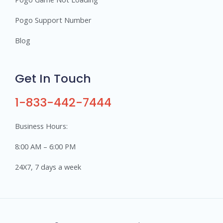
Pogo Support Number
Blog
Get In Touch
1-833-442-7444
Business Hours:
8:00 AM – 6:00 PM
24X7, 7 days a week