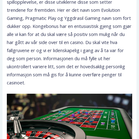
spillopplevelse, er disse utviklerne disse som setter
trendene for fremtiden. Her er det navn som Evolution
Gaming, Pragmatic Play og Yggdrasil Gaming navn som fort
dukker opp. Kongebonus har en entusiastisk gjeng som gjør
alle vi kan for at du skal være så positiv som mulig når du
har gått av vår side over til en casino. Du skal vite hva
fallgruvene er og vi er lidenskapelig i gang av å ta var for
deg som person. Informasjonen du må fylle ut her
ukontrollert variere litt, som det er hovedsaklig personlig
informasjon som må gis for å kunne overføre penger til
casinoet.