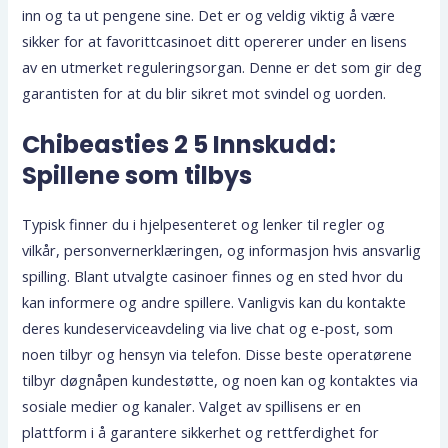
inn og ta ut pengene sine. Det er og veldig viktig å være
sikker for at favorittcasinoet ditt opererer under en lisens
av en utmerket reguleringsorgan.
Denne er det som gir deg
garantisten for at du blir sikret mot svindel og uorden.
Chibeasties 2 5 Innskudd:
Spillene som tilbys
Typisk finner du i hjelpesenteret og lenker til regler og
vilkår, personvernerklæringen, og informasjon hvis ansvarlig
spilling. Blant utvalgte casinoer finnes og en sted hvor du
kan informere og andre spillere. Vanligvis kan du kontakte
deres kundeserviceavdeling via live chat og e-post, som
noen tilbyr og hensyn via telefon. Disse beste operatørene
tilbyr døgnåpen kundestøtte, og noen kan og kontaktes via
sosiale medier og kanaler. Valget av spillisens er en
plattform i å garantere sikkerhet og rettferdighet for