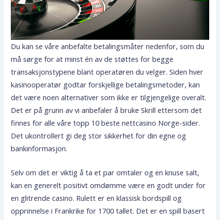
Du kan se våre anbefalte betalingsmåter nedenfor, som du
må sørge for at minst én av de støttes for begge
transaksjonstypene blant operatøren du velger. Siden hver
kasinooperatør godtar forskjellige betalingsmetoder, kan
det være noen alternativer som ikke er tilgjengelige overalt.
Det er på grunn av vi anbefaler å bruke Skrill ettersom det
finnes for alle våre topp 10 beste nettcasino Norge-sider.
Det ukontrollert gi deg stor sikkerhet for din egne og
bankinformasjon.
Selv om det er viktig å ta et par omtaler og en knuse salt,
kan en generelt positivt omdømme være en godt under for
en glitrende casino. Rulett er en klassisk bordspill og
opprinnelse i Frankrike for 1700 tallet. Det er en spill basert