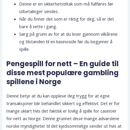
Denne er en sikkerhetstiltak som må fullføres før
utbetalinger sendes.
Når du finner det som er riktig for deg, så er det
bare å sette i gang.
Sørg på grunn av for at du leser gjennom vilkårene
og tilstanden til en kasinoside før du begynner å
spille.
Pengespill for nett – En guide til
disse mest populære gambling
spillene i Norge
Denne betyr at du kan oppleve deg trygg for at egne
transaksjoner blir behandlet sikkert og effektivt. Det er for
mange uklart hvis det faktisk er lovlig å spille for casinoer
for nett av Norge. Denne grunnet disse mange advarslene
norske myndigheter til det kjedsommelige sender ut hvis at