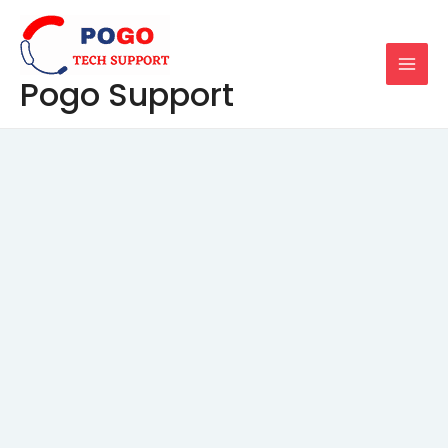
Skip
Post
MAI
to
navigation
MEN
content
Pogo Support