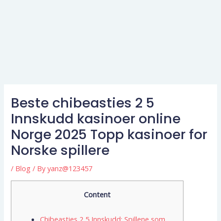
Beste chibeasties 2 5
Innskudd kasinoer online
Norge 2025 Topp kasinoer for
Norske spillere
/
Blog
/ By
yanz@123457
Content
Chibeasties 2 5 Innskudd: Spillene som