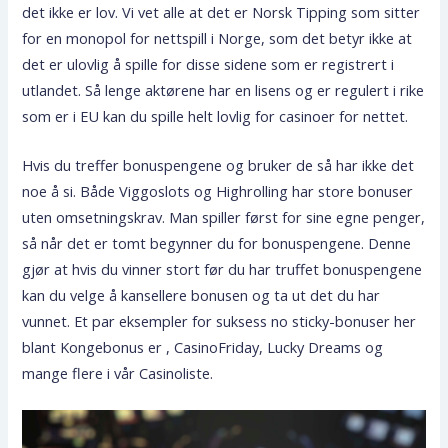
det ikke er lov. Vi vet alle at det er Norsk Tipping som sitter
for en monopol for nettspill i Norge, som det betyr ikke at
det er ulovlig å spille for disse sidene som er registrert i
utlandet. Så lenge aktørene har en lisens og er regulert i rike
som er i EU kan du spille helt lovlig for casinoer for nettet.
Hvis du treffer bonuspengene og bruker de så har ikke det
noe å si. Både Viggoslots og Highrolling har store bonuser
uten omsetningskrav. Man spiller først for sine egne penger,
så når det er tomt begynner du for bonuspengene. Denne
gjør at hvis du vinner stort før du har truffet bonuspengene
kan du velge å kansellere bonusen og ta ut det du har
vunnet. Et par eksempler for suksess no sticky-bonuser her
blant Kongebonus er , CasinoFriday, Lucky Dreams og
mange flere i vår Casinoliste.