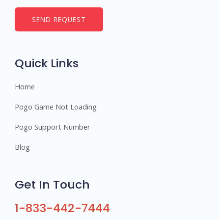
m
b
SEND REQUEST
e
r
s
Quick Links
Home
Pogo Game Not Loading
Pogo Support Number
Blog
Get In Touch
1-833-442-7444