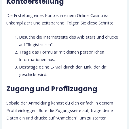
Kontoerstellung
Die Erstellung eines Kontos in einem Online-Casino ist
unkompliziert und zeitsparend. Folgen Sie diese Schritte:
Besuche die Internetseite des Anbieters und drucke
auf “Registrieren”.
Trage das Formular mit deinen personlichen
Informationen aus.
Bestatige deine E-Mail durch den Link, der dir
geschickt wird.
Zugang und Profilzugang
Sobald der Anmeldung kannst du dich einfach in deinem
Profil einloggen. Rufe die Zugangsseite auf, trage deine
Daten ein und drucke auf “Anmelden”, um zu starten.