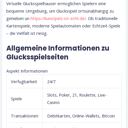
Virtuelle Glucksspielhauser ermoglichen Spielern eine
bequeme Umgebung, um Glucksspiel ortsunabhangig zu
genieben un
https://kunstpelz-ist-echt.de/
. Ob traditionelle
Kartenspiele, moderne Spielautomaten oder Echtzeit-Spiele
– die Vielfalt ist riesig.
Allgemeine Informationen zu
Glucksspielseiten
Aspekt Informationen
Verfugbarkeit
24/7
Slots, Poker, 21, Roulette, Live-
Spiele
Casino
Transaktionen
Debitkarten, Online-Wallets, Bitcoin