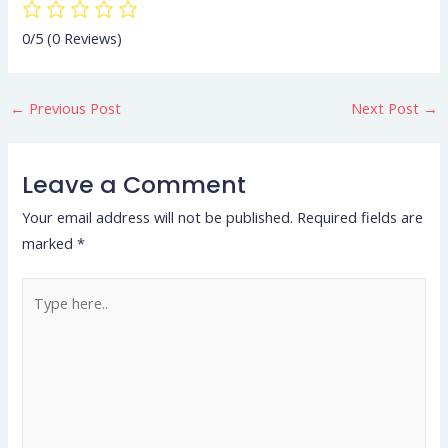
0/5
(0 Reviews)
←
Previous Post
Next Post
→
Leave a Comment
Your email address will not be published.
Required fields are
marked
*
Type
here..