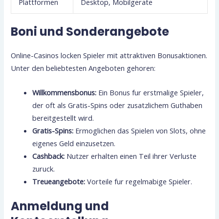
Plattformen
Desktop, Mobilgerate
Boni und Sonderangebote
Online-Casinos locken Spieler mit attraktiven Bonusaktionen.
Unter den beliebtesten Angeboten gehoren:
Willkommensbonus:
Ein Bonus fur erstmalige Spieler,
der oft als Gratis-Spins oder zusatzlichem Guthaben
bereitgestellt wird.
Gratis-Spins:
Ermoglichen das Spielen von Slots, ohne
eigenes Geld einzusetzen.
Cashback:
Nutzer erhalten einen Teil ihrer Verluste
zuruck.
Treueangebote:
Vorteile fur regelmabige Spieler.
Anmeldung und