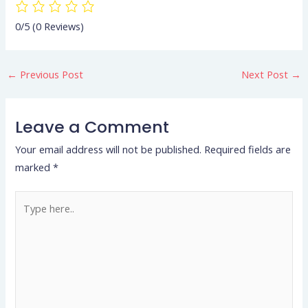
0/5
(0 Reviews)
←
Previous Post
Next Post
→
Leave a Comment
Your email address will not be published.
Required fields are
marked
*
Type
here..