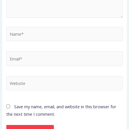
Name*
Email*
Website
Save my name, email, and website in this browser for
the next time I comment.