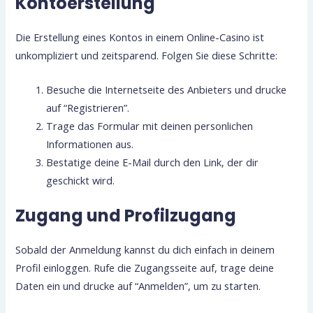
Kontoerstellung
Die Erstellung eines Kontos in einem Online-Casino ist
unkompliziert und zeitsparend. Folgen Sie diese Schritte:
Besuche die Internetseite des Anbieters und drucke
auf “Registrieren”.
Trage das Formular mit deinen personlichen
Informationen aus.
Bestatige deine E-Mail durch den Link, der dir
geschickt wird.
Zugang und Profilzugang
Sobald der Anmeldung kannst du dich einfach in deinem
Profil einloggen. Rufe die Zugangsseite auf, trage deine
Daten ein und drucke auf “Anmelden”, um zu starten.