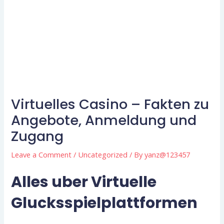
Virtuelles Casino – Fakten zu
Angebote, Anmeldung und
Zugang
Leave a Comment
/
Uncategorized
/ By
yanz@123457
Alles uber Virtuelle
Glucksspielplattformen