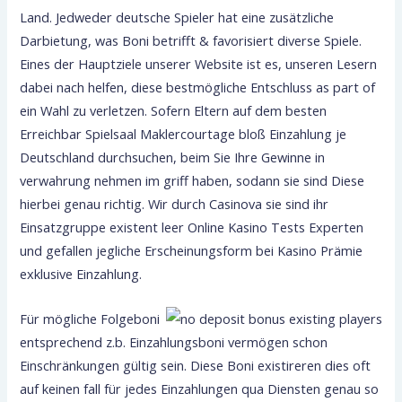
Land. Jedweder deutsche Spieler hat eine zusätzliche
Darbietung, was Boni betrifft & favorisiert diverse Spiele.
Eines der Hauptziele unserer Website ist es, unseren Lesern
dabei nach helfen, diese bestmögliche Entschluss as part of
ein Wahl zu verletzen. Sofern Eltern auf dem besten
Erreichbar Spielsaal Maklercourtage bloß Einzahlung je
Deutschland durchsuchen, beim Sie Ihre Gewinne in
verwahrung nehmen im griff haben, sodann sie sind Diese
hierbei genau richtig. Wir durch Casinova sie sind ihr
Einsatzgruppe existent leer Online Kasino Tests Experten
und gefallen jegliche Erscheinungsform bei Kasino Prämie
exklusive Einzahlung.
Für mögliche Folgeboni
entsprechend z.b. Einzahlungsboni vermögen schon
Einschränkungen gültig sein. Diese Boni existireren dies oft
auf keinen fall für jedes Einzahlungen qua Diensten genau so