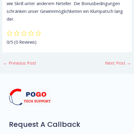
wie Skrill unter anderem Neteller. Die Bonusbedingungen
schränken unser Gewinnmöglichkeiten ein Klumpatsch lang
der.
0/5
(0 Reviews)
←
Previous Post
Next Post
→
Request A Callback