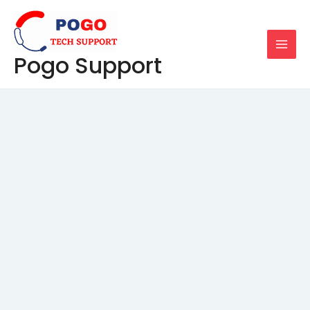
Skip
Post
MAI
to
navigation
MEN
content
Pogo Support