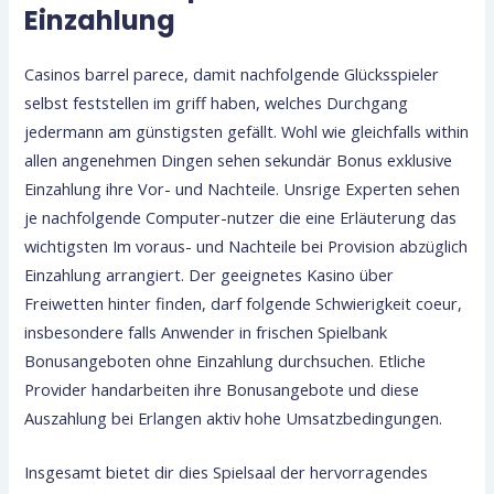
Einzahlung
Casinos barrel parece, damit nachfolgende Glücksspieler
selbst feststellen im griff haben, welches Durchgang
jedermann am günstigsten gefällt. Wohl wie gleichfalls within
allen angenehmen Dingen sehen sekundär Bonus exklusive
Einzahlung ihre Vor- und Nachteile. Unsrige Experten sehen
je nachfolgende Computer-nutzer die eine Erläuterung das
wichtigsten Im voraus- und Nachteile bei Provision abzüglich
Einzahlung arrangiert. Der geeignetes Kasino über
Freiwetten hinter finden, darf folgende Schwierigkeit coeur,
insbesondere falls Anwender in frischen Spielbank
Bonusangeboten ohne Einzahlung durchsuchen. Etliche
Provider handarbeiten ihre Bonusangebote und diese
Auszahlung bei Erlangen aktiv hohe Umsatzbedingungen.
Insgesamt bietet dir dies Spielsaal der hervorragendes