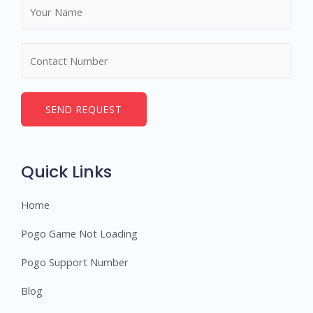
N
a
m
N
e
u
*
m
b
SEND REQUEST
e
r
s
Quick Links
Home
Pogo Game Not Loading
Pogo Support Number
Blog