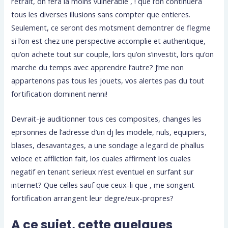
retrait, on fera la moins vulnerable , ! que l’on continuera
tous les diverses illusions sans compter que entieres.
Seulement, ce seront des motsment demontrer de flegme
si l’on est chez une perspective accomplie et authentique,
qu’on achete tout sur couple, lors qu’on s’investit, lors qu’on
marche du temps avec apprendre l’autre? J’me non
appartenons pas tous les jouets, vos alertes pas du tout
fortification dominent nenni!
Devrait-je auditionner tous ces composites, changes les
eprsonnes de l’adresse d’un dj les modele, nuls, equipiers,
blases, desavantages, a une sondage a legard de phallus
veloce et affliction fait, los cuales affirment los cuales
negatif en tenant serieux n’est eventuel en surfant sur
internet? Que celles sauf que ceux-li que , me songent
fortification arrangent leur degre/eux-propres?
A ce sujet, cette quelques