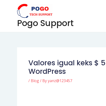
Skip
Post
to
navigation
content
Pogo Support
Valores igual keks $ 
WordPress
/
Blog
/ By
yanz@123457