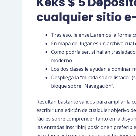
Keks $ 5 Depósit
cualquier sitio
Tras eso, le enseí±aremos la forma c
En mapa del lugar es un archivo cual 
Como podrí­a ser, si hallan trasladado
moderno.
Los dos clases le ayudan a dominar nu
Despliega la “mirada sobre listado” (
bloque sobre “Navegación”.
Resultan bastante válidos para ampliar la 
escribir una edición de cualquier objetivo d
fáciles sobre comprender tanto en la disyun
las entradas inscribirí¡ posicionen preferib
acordarse así­ como que nunca esté siendo 