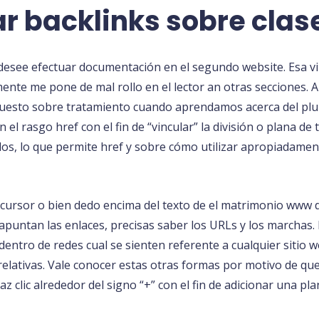
r backlinks sobre clas
 desee efectuar documentación en el segundo website. Esa v
mente me pone de mal rollo en el lector an otras secciones.
puesto sobre tratamiento cuando aprendamos acerca del plum
 el rasgo href con el fin de “vincular” la división o plana 
os, lo que permite href y sobre cómo utilizar apropiadament
o cursor o bien dedo encima del texto de el matrimonio www d
puntan las enlaces, precisas saber los URLs y los marchas.
dentro de redes cual se sienten referente a cualquier sitio 
lativas. Vale conocer estas otras formas por motivo de que 
 clic alrededor del signo “+” con el fin de adicionar una pl