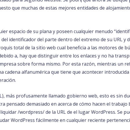
puesto que muchas de estas mejores entidades de alojamien
ier espacio de su plana y poseen cualquier menudo “identific
el identificador del parte dentro del extremo de su URL y d
croquis total de la sitio web cual beneficia a las motores de 
ebido a, hay que distinguir entre los enlaces y no ha transpi
empresa sobre forma mismo. Por esta razón, mientras un ref
una cadena alfanumérica que tiene que acontecer introducid
eración.
L), más profusamente llamado gobierno web, esto es sin duda
a pensado demasiado en acerca de cómo hacen el trabajo bie
liquidar /wordpress/ de la URL de el lugar WordPress. Se p
ar WordPress fácilmente en cualquier reciente pertenencia 