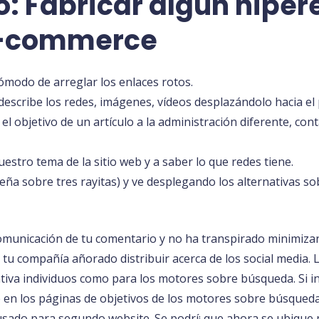
o: Fabricar algún hiper
 e-commerce
ómodo de arreglar los enlaces rotos.
describe los redes, imágenes, vídeos desplazándolo hacia el 
 el objetivo de un artículo a la administración diferente, con
estro tema de la sitio web y a saber lo que redes tiene.
seña sobre tres rayitas) y ve desplegando los alternativas 
comunicación de tu comentario y no ha transpirado minimiza
e tu compañía añorado distribuir acerca de los social media.
tiva individuos como para los motores sobre búsqueda. Si ins
le en los páginas de objetivos de los motores sobre búsqueda
usado para segundo website. Se podrí¡ que ahora se ubique 