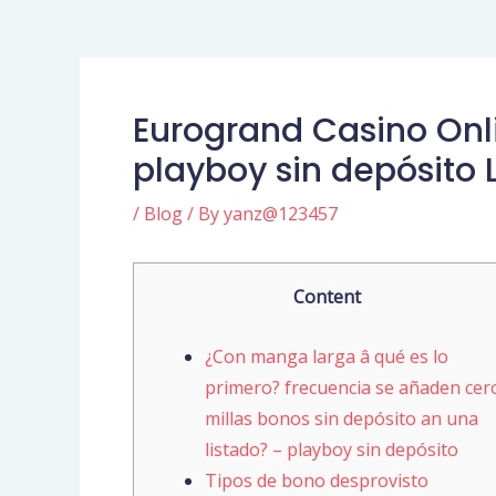
Eurogrand Casino Onl
playboy sin depósito 
/
Blog
/ By
yanz@123457
Content
¿Con manga larga â qué es lo
primero? frecuencia se añaden cer
millas bonos sin depósito an una
listado? – playboy sin depósito
Tipos de bono desprovisto