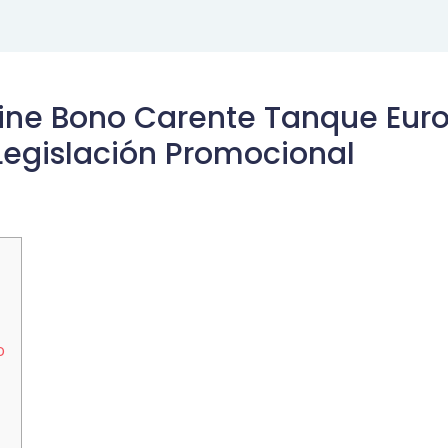
ine Bono Carente Tanque Eur
Legislación Promocional
o