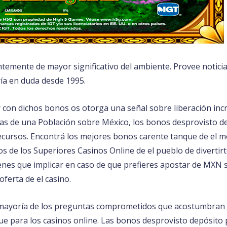
temente de mayor significativo del ambiente. Provee noticias
í­a en duda desde 1995.
r con dichos bonos os otorga una señal sobre liberación inc
­as de una Población sobre México, los bonos desprovisto de
recursos. Encontrá los mejores bonos carente tanque de el m
os de los Superiores Casinos Online de el pueblo de diverti
enes que implicar en caso de que prefieres apostar de MXN s
oferta de el casino.
a mayorí­a de los preguntas comprometidos que acostumbran a
ue para los casinos online. Las bonos desprovisto depósito 