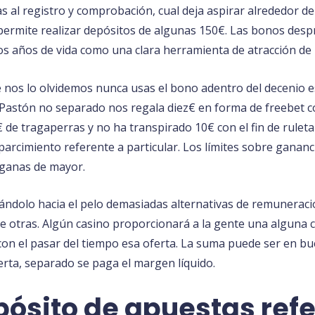
ias al registro y comprobación, cual deja aspirar alrededor 
permite realizar depósitos de algunas 150€. Las bonos despr
os años de vida como una clara herramienta de atracción de lo
e nos lo olvidemos nunca usas el bono adentro del decenio e
Pastón no separado nos regala diez€ en forma de freebet con 
e tragaperras y no ha transpirado 10€ con el fin de ruleta-
rcimiento referente a particular. Los límites sobre gananci
 ganas de mayor.
ndolo hacia el pelo demasiadas alternativas de remuneración
de otras. Algún casino proporcionará a la gente una alguna c
con el pasar del tiempo esa oferta. La suma puede ser en bue
ierta, separado se paga el margen líquido.
ósito de apuestas refe