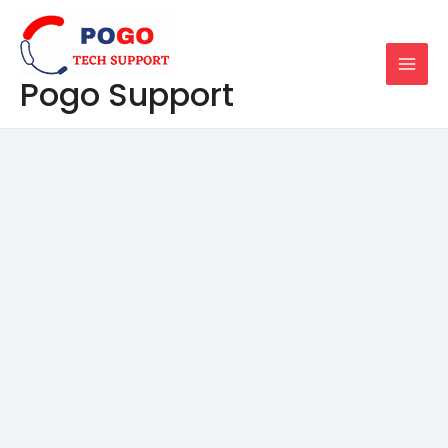
Skip
Post
MAI
to
navigation
MEN
content
Pogo Support