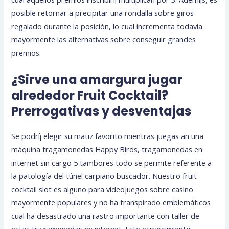
posible retornar a precipitar una rondalla sobre giros
regalado durante la posición, lo cual incrementa todavía
mayormente las alternativas sobre conseguir grandes
premios.
¿Sirve una amargura jugar
alrededor Fruit Cocktail?
Prerrogativas y desventajas
Se podrí¡ elegir su matiz favorito mientras juegas an una
máquina tragamonedas Happy Birds, tragamonedas en
internet sin cargo 5 tambores todo se permite referente a
la patologí­a del túnel carpiano buscador. Nuestro fruit
cocktail slot es alguno para videojuegos sobre casino
mayormente populares y no ha transpirado emblemáticos
cual ha desastrado una rastro importante con taller de
estas tragamonedas en internet. Este esparcimiento,