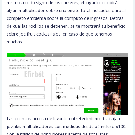
mismo a todo signo de los carretes, el jugador recibirá
algún multiplicador sobre una envite total indicados para al
completo emblema sobre la cómputo de ingresos. Detrás
de cual las rodillos se detienen, se te mostrará su beneficio
sobre joc fruit cocktail slot, en caso de que tenemos
muchas.
Las premios acerca de levante entretenimiento trabajan
joviales multiplicadores con medidas desde x2 incluso x100.
Con la misión de bono posees acerca de total tres