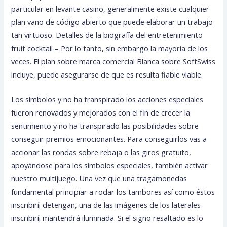
particular en levante casino, generalmente existe cualquier
plan vano de código abierto que puede elaborar un trabajo
tan virtuoso. Detalles de la biografía del entretenimiento
fruit cocktail – Por lo tanto, sin embargo la mayoría de los
veces. El plan sobre marca comercial Blanca sobre SoftSwiss
incluye, puede asegurarse de que es resulta fiable viable.
Los símbolos y no ha transpirado los acciones especiales
fueron renovados y mejorados con el fin de crecer la
sentimiento y no ha transpirado las posibilidades sobre
conseguir premios emocionantes. Para conseguirlos vas a
accionar las rondas sobre rebaja o las giros gratuito,
apoyándose para los símbolos especiales, también activar
nuestro multijuego. Una vez que una tragamonedas
fundamental principiar a rodar los tambores así­ como éstos
inscribirí¡ detengan, una de las imágenes de los laterales
inscribirí¡ mantendrá iluminada. Si el signo resaltado es lo