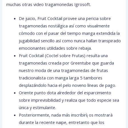
muchas otras video tragamonedas Igrosoft.
De juicio, Fruit Cocktail provee una pericia sobre
tragamonedas nostálgica así­ como visualmente
cómodo con el pasar del tiempo manga extendida la
jugabilidad sencillo así­ como nunca hallan transpirado
emocionantes utilidades sobre rebaja.
Fruit Cocktail (Coctel sobre Frutas) resulta una
tragamonedas creada por Greentube que guarda
nuestro moda de una tragamonedas de frutas
tradicionalista con manga larga 5 tambores
desplazándolo hacia el pelo noveno líneas de pago.
Oriente punto dota alrededor del esparcimiento
sobre imprevisibilidad y realiza que todo especie sea
única y estimulante.
Posteriormente, nada más inscribirí¡ os mostrará
durante la reciente naipe, entretanto que los