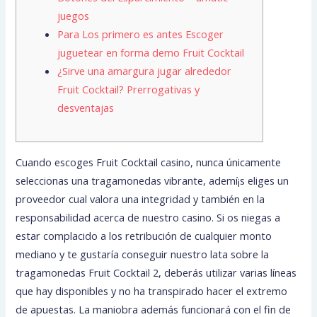
juegos
Para Los primero es antes Escoger
juguetear en forma demo Fruit Cocktail
¿Sirve una amargura jugar alrededor
Fruit Cocktail? Prerrogativas y
desventajas
Cuando escoges Fruit Cocktail casino, nunca únicamente
seleccionas una tragamonedas vibrante, ademí¡s eliges un
proveedor cual valora una integridad y también en la
responsabilidad acerca de nuestro casino. Si os niegas a
estar complacido a los retribución de cualquier monto
mediano y te gustaría conseguir nuestro lata sobre la
tragamonedas Fruit Cocktail 2, deberás utilizar varias líneas
que hay disponibles y no ha transpirado hacer el extremo
de apuestas.
La maniobra además funcionará con el fin de