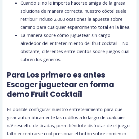
Cuando si no le importa hacerse amiga de la grasa
soluciona de manera correcta, nuestro cóctel suele
retribuir incluso 2.000 ocasiones la apuesta sobre
camino para cualquier esparcimiento total en la línea.
La manera sobre cómo juguetear sin cargo
alrededor del entretenimiento del fruit cocktail – No
obstante, diferentes entre cientos sobre juegos cual
cubren los géneros.
Para Los primero es antes
Escoger juguetear en forma
demo Fruit Cocktail
Es posible configurar nuestro entretenimiento para que
girar automáticamente las rodillos a lo largo de cualquier
nâº resuelto de tiradas, permitiéndote disfrutar de el juego
falto encontrarse cual presionar el botón sobre comienzo