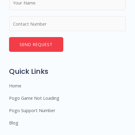
a
m
N
e
u
*
m
b
SEND REQUEST
e
r
s
Quick Links
Home
Pogo Game Not Loading
Pogo Support Number
Blog