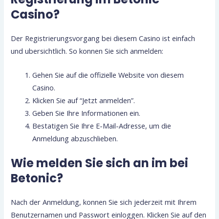
Casino?
Der Registrierungsvorgang bei diesem Casino ist einfach
und ubersichtlich. So konnen Sie sich anmelden:
Gehen Sie auf die offizielle Website von diesem
Casino.
Klicken Sie auf “Jetzt anmelden”.
Geben Sie Ihre Informationen ein.
Bestatigen Sie Ihre E-Mail-Adresse, um die
Anmeldung abzuschlieben.
Wie melden Sie sich an im bei
Betonic?
Nach der Anmeldung, konnen Sie sich jederzeit mit Ihrem
Benutzernamen und Passwort einloggen. Klicken Sie auf den