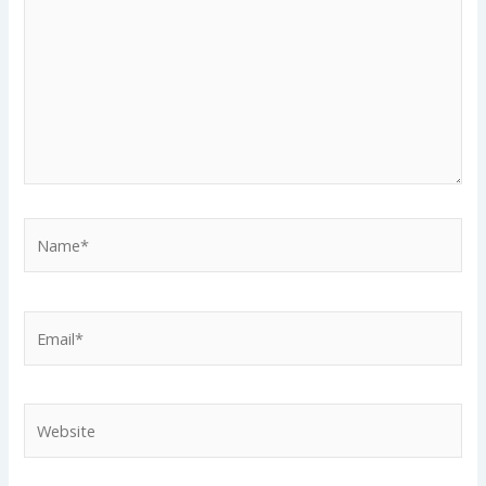
Name*
Email*
Website