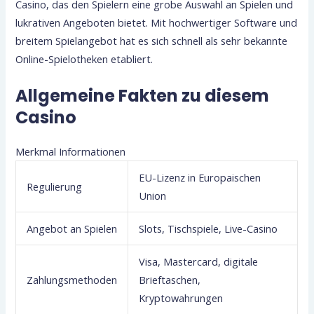
Casino, das den Spielern eine grobe Auswahl an Spielen und
lukrativen Angeboten bietet. Mit hochwertiger Software und
breitem Spielangebot hat es sich schnell als sehr bekannte
Online-Spielotheken etabliert.
Allgemeine Fakten zu diesem
Casino
Merkmal Informationen
EU-Lizenz in Europaischen
Regulierung
Union
Angebot an Spielen
Slots, Tischspiele, Live-Casino
Visa, Mastercard, digitale
Zahlungsmethoden
Brieftaschen,
Kryptowahrungen