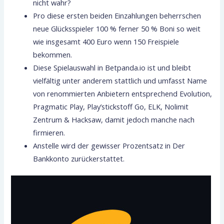
nicht wahr?
Pro diese ersten beiden Einzahlungen beherrschen
neue Glücksspieler 100 % ferner 50 % Boni so weit
wie insgesamt 400 Euro wenn 150 Freispiele
bekommen.
Diese Spielauswahl in Betpanda.io ist und bleibt
vielfältig unter anderem stattlich und umfasst Name
von renommierten Anbietern entsprechend Evolution,
Pragmatic Play, Play’stickstoff Go, ELK, Nolimit
Zentrum & Hacksaw, damit jedoch manche nach
firmieren.
Anstelle wird der gewisser Prozentsatz in Der
Bankkonto zurückerstattet.