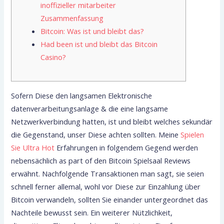
inoffizieller mitarbeiter
Zusammenfassung
Bitcoin: Was ist und bleibt das?
Had been ist und bleibt das Bitcoin
Casino?
Sofern Diese den langsamen Elektronische
datenverarbeitungsanlage & die eine langsame
Netzwerkverbindung hatten, ist und bleibt welches sekundär
die Gegenstand, unser Diese achten sollten. Meine
Spielen
Sie Ultra Hot
Erfahrungen in folgendem Gegend werden
nebensächlich as part of den Bitcoin Spielsaal Reviews
erwähnt.
Nachfolgende Transaktionen man sagt, sie seien
schnell ferner allemal, wohl vor Diese zur Einzahlung über
Bitcoin verwandeln, sollten Sie einander untergeordnet das
Nachteile bewusst sein. Ein weiterer Nützlichkeit,