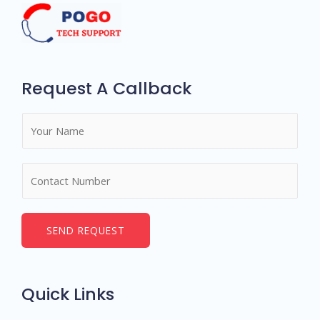
Request A Callback
N
a
m
N
e
u
*
m
b
SEND REQUEST
e
r
s
Quick Links