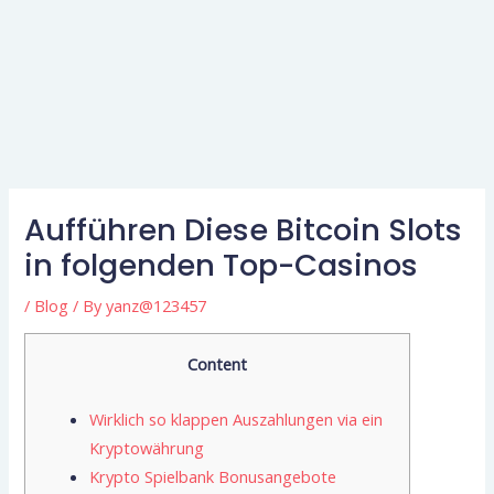
Aufführen Diese Bitcoin Slots
in folgenden Top-Casinos
/
Blog
/ By
yanz@123457
Content
Wirklich so klappen Auszahlungen via ein
Kryptowährung
Krypto Spielbank Bonusangebote