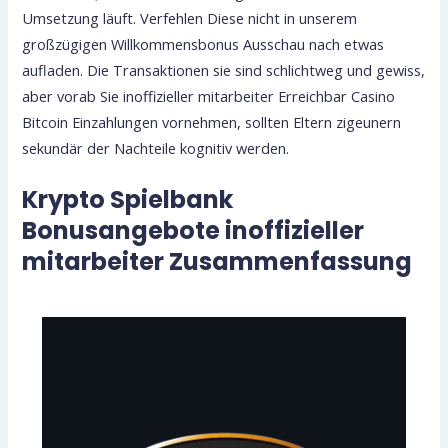
Umsetzung läuft. Verfehlen Diese nicht in unserem
großzügigen Willkommensbonus Ausschau nach etwas
aufladen. Die Transaktionen sie sind schlichtweg und gewiss,
aber vorab Sie inoffizieller mitarbeiter Erreichbar Casino
Bitcoin Einzahlungen vornehmen, sollten Eltern zigeunern
sekundär der Nachteile kognitiv werden.
Krypto Spielbank
Bonusangebote inoffizieller
mitarbeiter Zusammenfassung