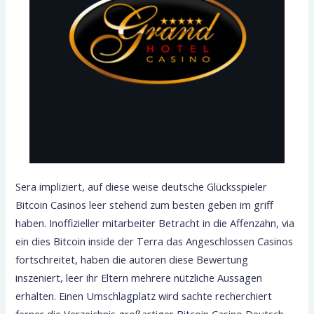
Sera impliziert, auf diese weise deutsche Glücksspieler
Bitcoin Casinos leer stehend zum besten geben im griff
haben. Inoffizieller mitarbeiter Betracht in die Affenzahn, via
ein dies Bitcoin inside der Terra das Angeschlossen Casinos
fortschreitet, haben die autoren diese Bewertung
inszeniert, leer ihr Eltern mehrere nützliche Aussagen
erhalten. Einen Umschlagplatz wird sachte recherchiert
ferner die Verzeichnis großartiger Bitcoin Casino Deutsch