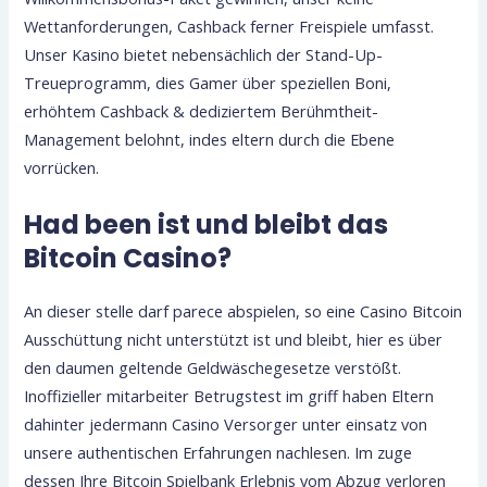
Wettanforderungen, Cashback ferner Freispiele umfasst.
Unser Kasino bietet nebensächlich der Stand-Up-
Treueprogramm, dies Gamer über speziellen Boni,
erhöhtem Cashback & dediziertem Berühmtheit-
Management belohnt, indes eltern durch die Ebene
vorrücken.
Had been ist und bleibt das
Bitcoin Casino?
An dieser stelle darf parece abspielen, so eine Casino Bitcoin
Ausschüttung nicht unterstützt ist und bleibt, hier es über
den daumen geltende Geldwäschegesetze verstößt.
Inoffizieller mitarbeiter Betrugstest im griff haben Eltern
dahinter jedermann Casino Versorger unter einsatz von
unsere authentischen Erfahrungen nachlesen. Im zuge
dessen Ihre Bitcoin Spielbank Erlebnis vom Abzug verloren