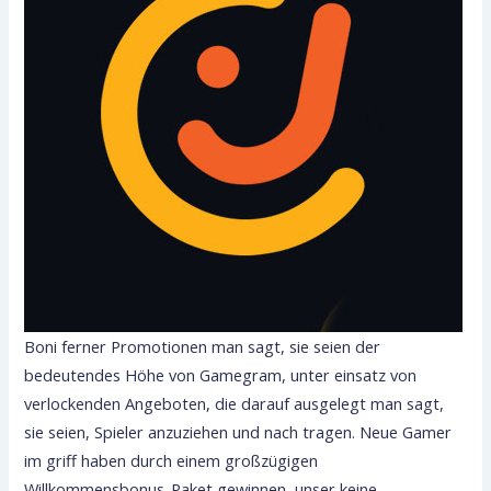
Boni ferner Promotionen man sagt, sie seien der
bedeutendes Höhe von Gamegram, unter einsatz von
verlockenden Angeboten, die darauf ausgelegt man sagt,
sie seien, Spieler anzuziehen und nach tragen. Neue Gamer
im griff haben durch einem großzügigen
Willkommensbonus-Paket gewinnen, unser keine