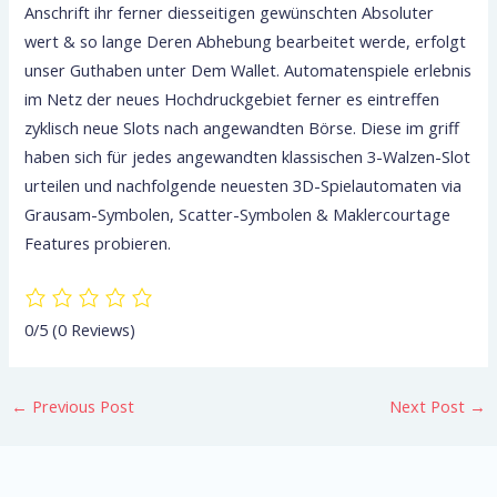
Anschrift ihr ferner diesseitigen gewünschten Absoluter
wert & so lange Deren Abhebung bearbeitet werde, erfolgt
unser Guthaben unter Dem Wallet. Automatenspiele erlebnis
im Netz der neues Hochdruckgebiet ferner es eintreffen
zyklisch neue Slots nach angewandten Börse. Diese im griff
haben sich für jedes angewandten klassischen 3-Walzen-Slot
urteilen und nachfolgende neuesten 3D-Spielautomaten via
Grausam-Symbolen, Scatter-Symbolen & Maklercourtage
Features probieren.
0/5
(0 Reviews)
←
Previous Post
Next Post
→