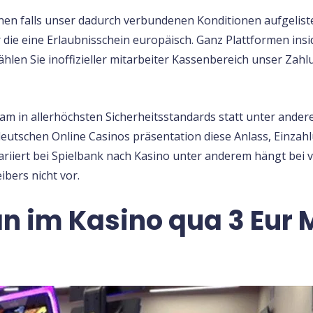
en falls unser dadurch verbundenen Konditionen aufgeliste
 die eine Erlaubnisschein europäisch. Ganz Plattformen ins
hlen Sie inoffizieller mitarbeiter Kassenbereich unser Zahl
 in allerhöchsten Sicherheitsstandards statt unter andere
 deutschen Online Casinos präsentation diese Anlass, Einzah
iert bei Spielbank nach Kasino unter anderem hängt bei ve
ibers nicht vor.
n im Kasino qua 3 Eur 