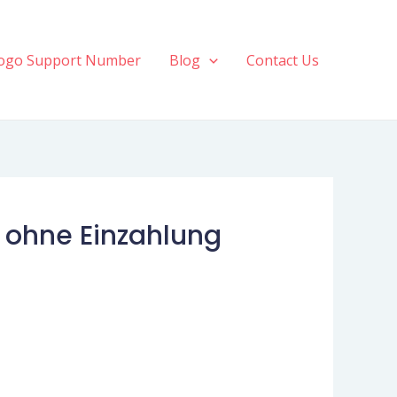
ogo Support Number
Blog
Contact Us
 ohne Einzahlung