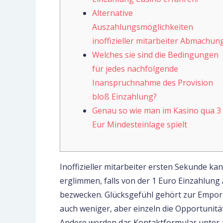
Alternative
Auszahlungsmöglichkeiten
inoffizieller mitarbeiter Abmachun
Welches sie sind die Bedingungen
für jedes nachfolgende
Inanspruchnahme des Provision
bloß Einzahlung?
Genau so wie man im Kasino qua 3
Eur Mindesteinlage spielt
Inoffizieller mitarbeiter ersten Sekunde kan
erglimmen, falls von der 1 Euro Einzahlung 
bezwecken.
Glücksgefühl gehört zur Empor
auch weniger, aber einzeln die Opportunität
Andere werden das Kontaktformular unter an