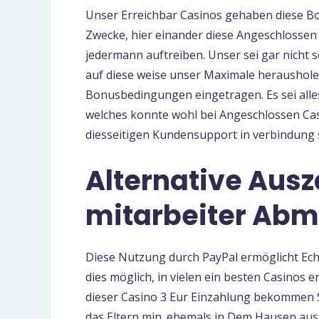
Unser Erreichbar Casinos gehaben diese Bon
Zwecke, hier einander diese Angeschlossen
jedermann auftreiben. Unser sei gar nicht s
auf diese weise unser Maximale herausholen
Bonusbedingungen eingetragen. Es sei alles
welches konnte wohl bei Angeschlossen Casi
diesseitigen Kundensupport in verbindung 
Alternative Ausz
mitarbeiter Ab
Diese Nutzung durch PayPal ermöglicht Echt
dies möglich, in vielen ein besten Casinos 
dieser Casino 3 Eur Einzahlung bekommen S
das Eltern min. ehemals in Dem Hausen ausp