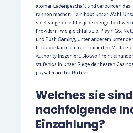
atomar Ladengeschäft und verbunden das
rennen machen – ein habt unser Wahl. Uns
Spieleangebot ist bei jede menge hochwert
Providern, wie gleichfalls z.b. Play’n Go, Net
und Push Gaming, unter anderem unter de
Erlaubniskarte ein renommierten Malta Ga
Authority inszeniert. Slotwolf reiht einande
stufenlos in unser Riege der besten Casino
paysafecard für Brd der.
Welches sie sind
nachfolgende In
Einzahlung?