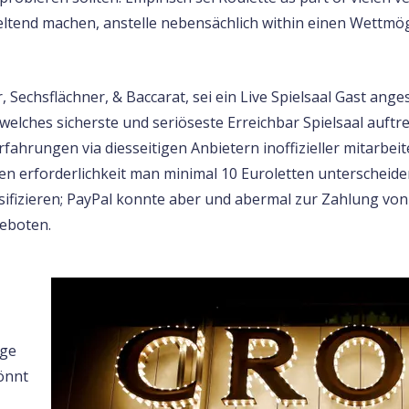
eltend machen, anstelle nebensächlich within einen Wettmö
 Sechsflächner, & Baccarat, sei ein Live Spielsaal Gast anges
c welches sicherste und seriöseste Erreichbar Spielsaal auft
ahrungen via diesseitigen Anbietern inoffizieller mitarbeit
 erforderlichkeit man minimal 10 Euroletten unterscheide
ifizieren; PayPal konnte aber und abermal zur Zahlung vo
eboten.
ige
önnt