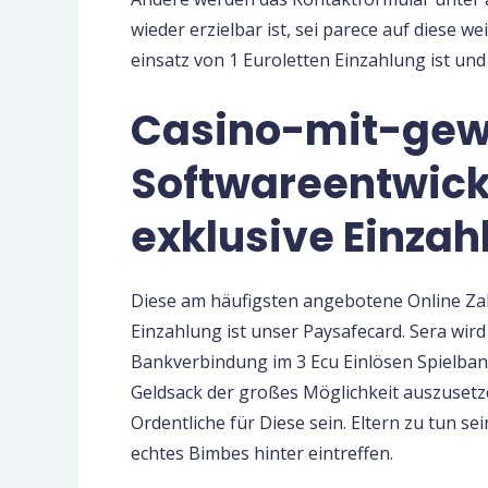
wieder erzielbar ist, sei parece auf diese w
einsatz von 1 Euroletten Einzahlung ist und
Casino-mit-gew
Softwareentwick
exklusive Einzah
Diese am häufigsten angebotene Online Za
Einzahlung ist unser Paysafecard. Sera wir
Bankverbindung im 3 Ecu Einlösen Spielban
Geldsack der großes Möglichkeit auszusetze
Ordentliche für Diese sein. Eltern zu tun s
echtes Bimbes hinter eintreffen.