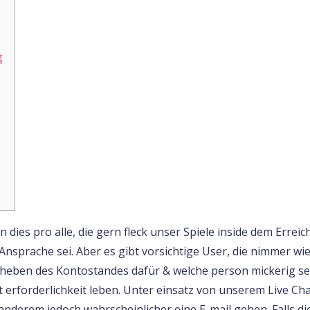
g
n dies pro alle, die gern fleck unser Spiele inside dem Erre
Ansprache sei. Aber es gibt vorsichtige User, die nimmer wi
heben des Kontostandes dafür & welche person mickerig se
 erforderlichkeit leben. Unter einsatz von unserem Live Ch
derem jedoch wahrscheinlicher eine E-mail gehen. Falls di