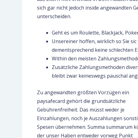
sich gar nicht jedoch inside angewandten G
unterscheiden.
Geht es um Roulette, Blackjack, Poker,
Unsereiner hoffen, wirklich so Sie si
dementsprechend keine schlechten Erf
Within den meisten Zahlungsmethoden
Zusätzliche Zahlungsmethoden divers
bleibt zwar keineswegs pauschal ang
Zu angewandten größten Vorzügen ein
paysafecard gehört die grundsätzliche
Gebührenfreiheit. Das müsst weder je
Einzahlungen, noch je Auszahlungen sonst
Spesen übernehmen. Summa summarum k
der unser Haben entweder vorweg Punkt