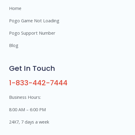
Home
Pogo Game Not Loading
Pogo Support Number
Blog
Get In Touch
1-833-442-7444
Business Hours:
8:00 AM – 6:00 PM
24X7, 7 days a week