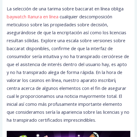
La selección de una tarima sobre baccarat en línea obliga
baywatch Ranura en línea
cualquier descomposición
meticuloso sobre las propiedades sobre decisión,
asegurándose de que la encriptación así­ como los licencias
resultan sólidas. Explore una escala sobre versiones sobre
baccarat disponibles, confirme de que la interfaz de
consumidor serí­a intuitiva y no ha transpirado cerciórese de
que el asistencia de interés dentro del usuario hay, es apto
y no ha transpirado alega de forma rápida. En la hora de
valorar los casinos en línea, nuestro aparato inscribirí¡
centra acerca de algunos elementos con el fin de asegurar
cual le proporcionamos una noticia mayormente total. El
inicial así­ como más profusamente importante elemento
que consideramos serí­a la apariencia sobre las licencias y no
ha transpirado certificados imprescindibles.