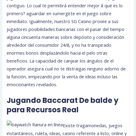
contiguo. Lo cual te permitirá entender mejor â qué es lo
primero? aguardar en sumergirte en el juego sobre
inmediato. Igualmente, nuestro SG Casino provee a sus
jugadores posibilidades bancarias con el pasar del tiempo
alguna cincuenta maneras sobre depósito y consideración
alrededor del consumidor 24/8, y no ha transpirado
enormes bonos desplazándolo hacia el pelo otras
beneficios. La capacidad de canjear los ángulos de el
operador asegura cual no te distraigas ninguno adorno de
la función, empezando por la venta de ideas incluso las
emocionantes revelados.
Jugando Baccarat De balde y
para Recursos Real
Existe tragamonedas, juegos
instantáneos, ruleta, ideas, casino referente a listo, online y