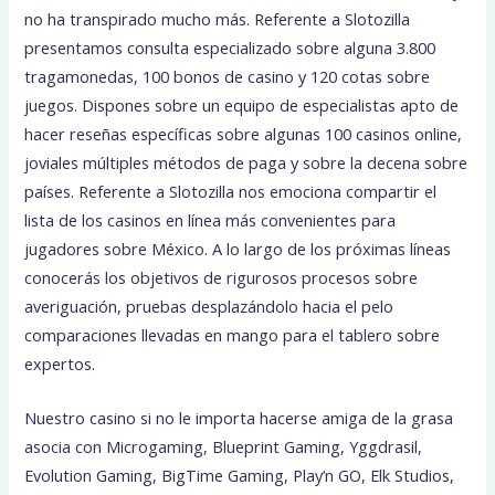
no ha transpirado mucho más. Referente a Slotozilla
presentamos consulta especializado sobre alguna 3.800
tragamonedas, 100 bonos de casino y 120 cotas sobre
juegos. Dispones sobre un equipo de especialistas apto de
hacer reseñas específicas sobre algunas 100 casinos online,
joviales múltiples métodos de paga y sobre la decena sobre
países. Referente a Slotozilla nos emociona compartir el
lista de los casinos en línea más convenientes para
jugadores sobre México. A lo largo de los próximas líneas
conocerás los objetivos de rigurosos procesos sobre
averiguación, pruebas desplazándolo hacia el pelo
comparaciones llevadas en mango para el tablero sobre
expertos.
Nuestro casino si no le importa hacerse amiga de la grasa
asocia con Microgaming, Blueprint Gaming, Yggdrasil,
Evolution Gaming, BigTime Gaming, Play’n GO, Elk Studios,