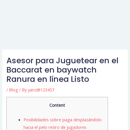
Asesor para Juguetear en el
Baccarat en baywatch
Ranura en línea Listo
/
Blog
/ By
yanz@123457
Content
Posibilidades sobre paga desplazándolo
hacia el pelo retiro de jugadores