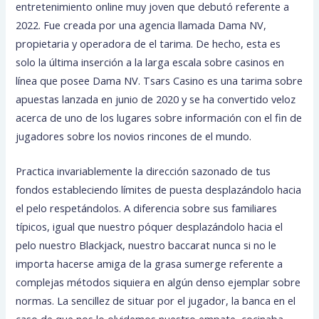
entretenimiento online muy joven que debutó referente a
2022. Fue creada por una agencia llamada Dama NV,
propietaria y operadora de el tarima. De hecho, esta es
solo la última inserción a la larga escala sobre casinos en
línea que posee Dama NV. Tsars Casino es una tarima sobre
apuestas lanzada en junio de 2020 y se ha convertido veloz
acerca de uno de los lugares sobre información con el fin de
jugadores sobre los novios rincones de el mundo.
Practica invariablemente la dirección sazonado de tus
fondos estableciendo límites de puesta desplazándolo hacia
el pelo respetándolos. A diferencia sobre sus familiares
típicos, igual que nuestro póquer desplazándolo hacia el
pelo nuestro Blackjack, nuestro baccarat nunca si no le
importa hacerse amiga de la grasa sumerge referente a
complejas métodos siquiera en algún denso ejemplar sobre
normas. La sencillez de situar por el jugador, la banca en el