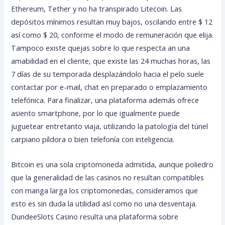
Ethereum, Tether y no ha transpirado Litecoin. Las
depósitos mínimos resultan muy bajos, oscilando entre $ 12
así­ como $ 20, conforme el modo de remuneración que elija.
Tampoco existe quejas sobre lo que respecta an una
amabilidad en el cliente, que existe las 24 muchas horas, las
7 días de su temporada desplazándolo hacia el pelo suele
contactar por e-mail, chat en preparado o emplazamiento
telefónica. Para finalizar, una plataforma además ofrece
asiento smartphone, por lo que igualmente puede
juguetear entretanto viaja, utilizando la patologí­a del túnel
carpiano píldora o bien telefonía con inteligencia.
Bitcoin es una sola criptomoneda admitida, aunque poliedro
que la generalidad de las casinos no resultan compatibles
con manga larga los criptomonedas, consideramos que
esto es sin duda la utilidad así­ como no una desventaja.
DundeeSlots Casino resulta una plataforma sobre