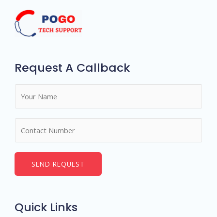
Request A Callback
N
a
m
N
e
u
*
m
b
SEND REQUEST
e
r
s
Quick Links