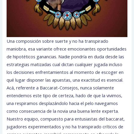
Una composición sobre suerte y no ha transpirado
maniobra, esa variante ofrece emocionantes oportunidades
de hipotéticos ganancias. Nadie pondrí­a en duda desde las
estrategias matizadas cual dictan cualquier jugada incluso
los decisiones enfrentamientos al momento de escoger en
qué lugar disponer las apuestas, una exactitud es esencial.
Acá, referente a Baccarat-Consejos, nunca solamente
entendemos este tipo de certeza, hado de que la vivimos,
una respiramos desplazándolo hacia el pelo navegamos
como consecuencia de la novia una buena lente experta.
Nuestro equipo, compuesto para entusiastas del baccarat,
jugadores experimentados y no ha transpirado críticos de