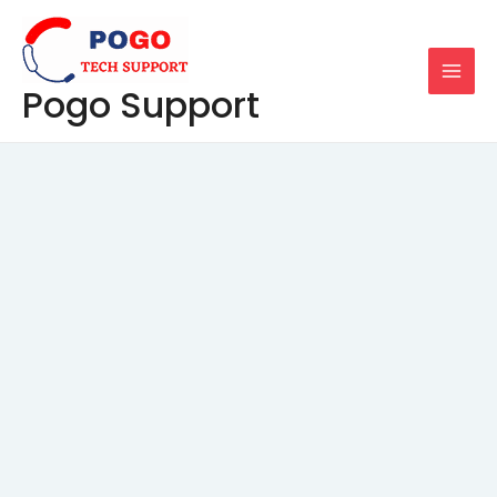
Skip
Post
MAI
to
navigation
MEN
content
Pogo Support