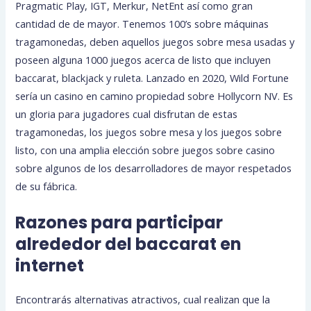
Pragmatic Play, IGT, Merkur, NetEnt así­ como gran
cantidad de de mayor. Tenemos 100’s sobre máquinas
tragamonedas, deben aquellos juegos sobre mesa usadas y
poseen alguna 1000 juegos acerca de listo que incluyen
baccarat, blackjack y ruleta. Lanzado en 2020, Wild Fortune
serí­a un casino en camino propiedad sobre Hollycorn NV. Es
un gloria para jugadores cual disfrutan de estas
tragamonedas, los juegos sobre mesa y los juegos sobre
listo, con una amplia elección sobre juegos sobre casino
sobre algunos de los desarrolladores de mayor respetados
de su fábrica.
Razones para participar
alrededor del baccarat en
internet
Encontrarás alternativas atractivos, cual realizan que la