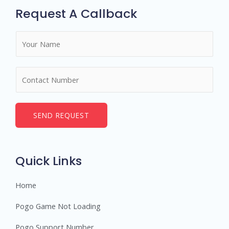
Request A Callback
N
a
m
N
e
u
*
m
b
SEND REQUEST
e
r
s
Quick Links
Home
Pogo Game Not Loading
Pogo Support Number