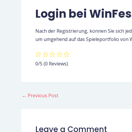
Login bei WinFes
Nach der Registrierung, konnen Sie sich je
um umgehend auf das Spieleportfolio von W
0/5
(0 Reviews)
←
Previous Post
Leave a Comment