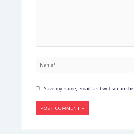
Name*
Save my name, email, and website in thi