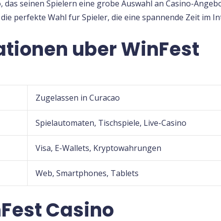
, das seinen Spielern eine grobe Auswahl an Casino-Angebot
die perfekte Wahl fur Spieler, die eine spannende Zeit im 
ationen uber WinFest
Zugelassen in Curacao
Spielautomaten, Tischspiele, Live-Casino
Visa, E-Wallets, Kryptowahrungen
Web, Smartphones, Tablets
nFest Casino