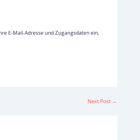
 Ihre E-Mail-Adresse und Zugangsdaten ein,
Next Post
→