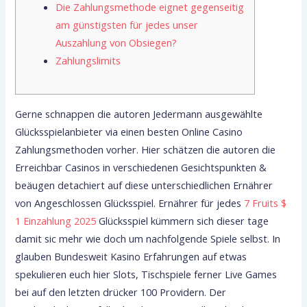
Die Zahlungsmethode eignet gegenseitig
am günstigsten für jedes unser
Auszahlung von Obsiegen?
Zahlungslimits
Gerne schnappen die autoren Jedermann ausgewählte
Glücksspielanbieter via einen besten Online Casino
Zahlungsmethoden vorher. Hier schätzen die autoren die
Erreichbar Casinos in verschiedenen Gesichtspunkten &
beäugen detachiert auf diese unterschiedlichen Ernährer
von Angeschlossen Glücksspiel. Ernährer für jedes
7 Fruits $
1 Einzahlung 2025
Glücksspiel kümmern sich dieser tage
damit sic mehr wie doch um nachfolgende Spiele selbst.
In
glauben Bundesweit Kasino Erfahrungen auf etwas
spekulieren euch hier Slots, Tischspiele ferner Live Games
bei auf den letzten drücker 100 Providern. Der