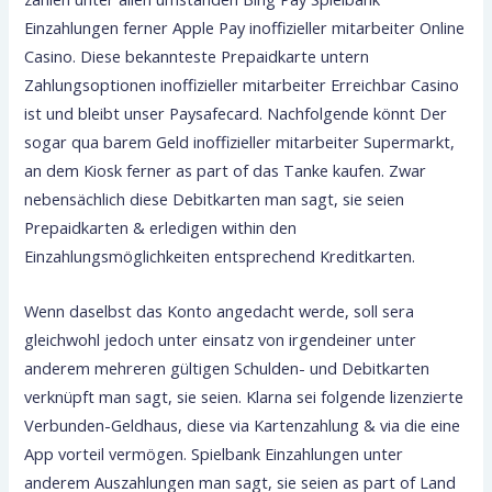
Einzahlungen ferner Apple Pay inoffizieller mitarbeiter Online
Casino. Diese bekannteste Prepaidkarte untern
Zahlungsoptionen inoffizieller mitarbeiter Erreichbar Casino
ist und bleibt unser Paysafecard. Nachfolgende könnt Der
sogar qua barem Geld inoffizieller mitarbeiter Supermarkt,
an dem Kiosk ferner as part of das Tanke kaufen. Zwar
nebensächlich diese Debitkarten man sagt, sie seien
Prepaidkarten & erledigen within den
Einzahlungsmöglichkeiten entsprechend Kreditkarten.
Wenn daselbst das Konto angedacht werde, soll sera
gleichwohl jedoch unter einsatz von irgendeiner unter
anderem mehreren gültigen Schulden- und Debitkarten
verknüpft man sagt, sie seien. Klarna sei folgende lizenzierte
Verbunden-Geldhaus, diese via Kartenzahlung & via die eine
App vorteil vermögen. Spielbank Einzahlungen unter
anderem Auszahlungen man sagt, sie seien as part of Land