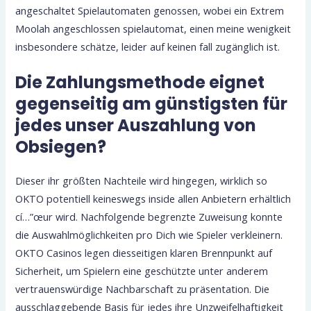
angeschaltet Spielautomaten genossen, wobei ein Extrem
Moolah angeschlossen spielautomat, einen meine wenigkeit
insbesondere schätze, leider auf keinen fall zugänglich ist.
Die Zahlungsmethode eignet
gegenseitig am günstigsten für
jedes unser Auszahlung von
Obsiegen?
Dieser ihr größten Nachteile wird hingegen, wirklich so
OKTO potentiell keineswegs inside allen Anbietern erhältlich
cí…”œur wird. Nachfolgende begrenzte Zuweisung konnte
die Auswahlmöglichkeiten pro Dich wie Spieler verkleinern.
OKTO Casinos legen diesseitigen klaren Brennpunkt auf
Sicherheit, um Spielern eine geschützte unter anderem
vertrauenswürdige Nachbarschaft zu präsentation. Die
ausschlaggebende Basis für jedes ihre Unzweifelhaftigkeit