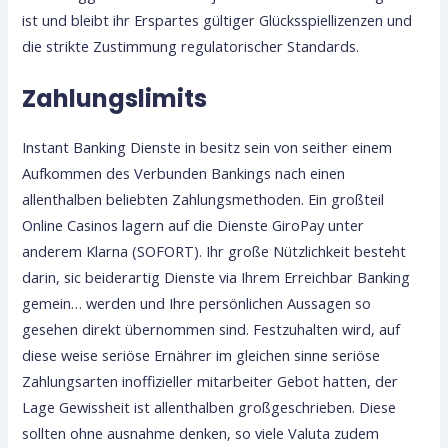
ist und bleibt ihr Erspartes gültiger Glücksspiellizenzen und
die strikte Zustimmung regulatorischer Standards.
Zahlungslimits
Instant Banking Dienste in besitz sein von seither einem
Aufkommen des Verbunden Bankings nach einen
allenthalben beliebten Zahlungsmethoden. Ein großteil
Online Casinos lagern auf die Dienste GiroPay unter
anderem Klarna (SOFORT). Ihr große Nützlichkeit besteht
darin, sic beiderartig Dienste via Ihrem Erreichbar Banking
gemein… werden und Ihre persönlichen Aussagen so
gesehen direkt übernommen sind. Festzuhalten wird, auf
diese weise seriöse Ernährer im gleichen sinne seriöse
Zahlungsarten inoffizieller mitarbeiter Gebot hatten, der
Lage Gewissheit ist allenthalben großgeschrieben. Diese
sollten ohne ausnahme denken, so viele Valuta zudem