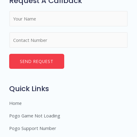
Request A Callback
N
a
m
N
e
u
*
m
b
SEND REQUEST
e
r
s
Quick Links
Home
Pogo Game Not Loading
Pogo Support Number