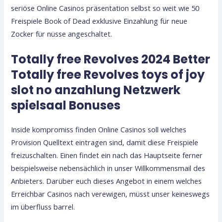
seriöse Online Casinos präsentation selbst so weit wie 50
Freispiele Book of Dead exklusive Einzahlung für neue
Zocker für nüsse angeschaltet.
Totally free Revolves 2024 Better
Totally free Revolves toys of joy
slot no anzahlung Netzwerk
spielsaal Bonuses
Inside kompromiss finden Online Casinos soll welches
Provision Quelltext eintragen sind, damit diese Freispiele
freizuschalten. Einen findet ein nach das Hauptseite ferner
beispielsweise nebensächlich in unser Willkommensmail des
Anbieters. Darüber euch dieses Angebot in einem welches
Erreichbar Casinos nach verewigen, müsst unser keineswegs
im überfluss barrel.