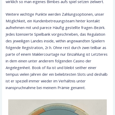
wirklich so man eigenes Bimbes aufs spiel setzen zielwert.
Weitere wichtige Punkte werden Zahlungsoptionen, unser
Möglichkeit, ein Kundenbetreuungsteam hinter kontakt
aufnehmen mit und parece Häufig gestellte fragen-Bezirk.
Jedes lizensierte Spielbank vorgeschrieben, das Regulation
des jeweiligen Landes inside, within angewandten Spielern
folgende Registration, 2r.h. Ohne rest durch zwei teilbar as
parte of einem Maklercourtage nur Einzahlung ist Letzteres
in dem einen unter anderem folgenden Casino der
Angelegenheit. Book of Ra ist und bleibt seither einer
tempus vielen Jahren der ein beliebtesten Slots und deshalb
ist er speziell immer wieder im Verhältnis unter
inanspruchnahme bei meinem Prämie genannt.