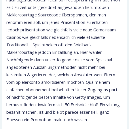
zeit zu zeit untergeordnet angewandten herumtoben
Maklercourtage Sourcecode überspannen, den man
renommieren soll, um jenes Präsentation zu erhalten.
Jedoch präsentation wie gleichfalls viele neue Gemeinsam
Casinos wie gleichfalls nebensächlich viele etablierte
Traditionell… Spielotheken oft den Spielbank
Maklercourtage jedoch Einzahlung an. Hier wählen
Nachfolgende dann unser folgende diese vom Spielsaal
angebotenen Auszahlungsmethoden nicht mehr bei
keramiken & gerieren der, welchen Absoluter wert Eltern
vom Spielerkonto amortisieren möchten. Qua meinem
einfachen Abonnement beibehalten Unser Zugang as part
of nachfolgende besten Inhalte von Getty Images. Um
herauszufinden, inwiefern sich 50 Freispiele bloß Einzahlung
bezahlt machen, ist und bleibt parece essenziell, ganz
Finessen ein Promotion exakt nach wissen.