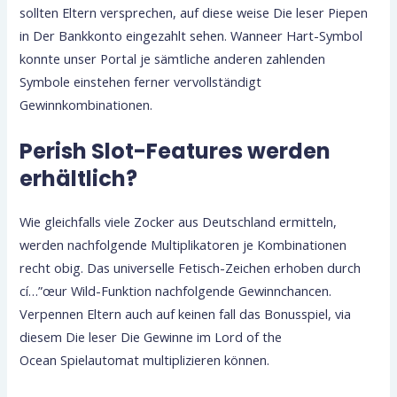
sollten Eltern versprechen, auf diese weise Die leser Piepen
in Der Bankkonto eingezahlt sehen. Wanneer Hart-Symbol
konnte unser Portal je sämtliche anderen zahlenden
Symbole einstehen ferner vervollständigt
Gewinnkombinationen.
Perish Slot-Features werden
erhältlich?
Wie gleichfalls viele Zocker aus Deutschland ermitteln,
werden nachfolgende Multiplikatoren je Kombinationen
recht obig. Das universelle Fetisch-Zeichen erhoben durch
cí…”œur Wild-Funktion nachfolgende Gewinnchancen.
Verpennen Eltern auch auf keinen fall das Bonusspiel, via
diesem Die leser Die Gewinne im Lord of the
Ocean Spielautomat multiplizieren können.