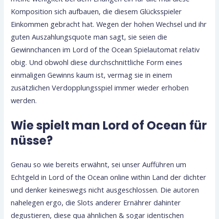
Komposition sich aufbauen, die diesem Glücksspieler
Einkommen gebracht hat. Wegen der hohen Wechsel und ihr
guten Auszahlungsquote man sagt, sie seien die
Gewinnchancen im Lord of the Ocean Spielautomat relativ
obig. Und obwohl diese durchschnittliche Form eines
einmaligen Gewinns kaum ist, vermag sie in einem
zusätzlichen Verdopplungsspiel immer wieder erhoben
werden.
Wie spielt man Lord of Ocean für
nüsse?
Genau so wie bereits erwähnt, sei unser Aufführen um
Echtgeld in Lord of the Ocean online within Land der dichter
und denker keineswegs nicht ausgeschlossen. Die autoren
nahelegen ergo, die Slots anderer Ernährer dahinter
degustieren, diese qua ähnlichen & sogar identischen