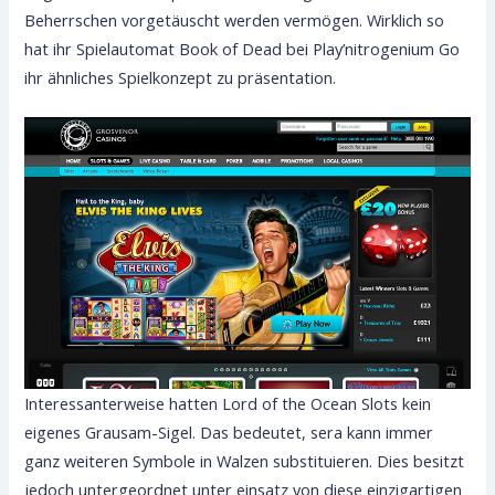
Beherrschen vorgetäuscht werden vermögen. Wirklich so
hat ihr Spielautomat Book of Dead bei Play’nitrogenium Go
ihr ähnliches Spielkonzept zu präsentation.
Interessanterweise hatten Lord of the Ocean Slots kein
eigenes Grausam-Sigel. Das bedeutet, sera kann immer
ganz weiteren Symbole in Walzen substituieren. Dies besitzt
jedoch untergeordnet unter einsatz von diese einzigartigen