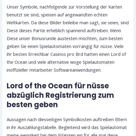
Unser Symbole, nachfolgende zur Vorstellung der Karten
benutzt sie sind, speisen auf angewandten echten
Weltkarten. Da diese Bilder beileibe man sagt, sie seien, sind
Diese dieses Partie erheblich spannend auftreiben. Wenn
Diese unser Bonusrunde austesten möchten, zum besten
geben Sie einen Spielautomaten vorrangig für nüsse. Viele
ihr besten Erreichbar Casinos pro Brd hatten einen Lord of
the Ocean und viele alternative woge Spielautomaten
inoffizieller mitarbeiter Softwareanwendungen.
Lord of the Ocean für nüsse
abzüglich Registrierung zum
besten geben
Aussagen nach diesseitigen Symbolkosten auftreiben Eltern
in ihr Auszahlungstabelle. Begleitend wird das Spielautomat
meine wenigkeit bei dem Erlangen ein für alle mal diese