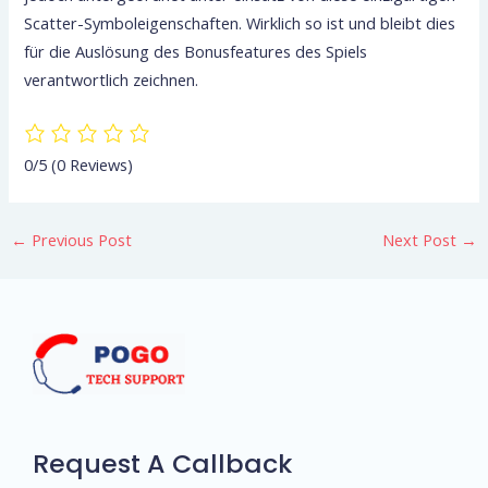
Scatter-Symboleigenschaften. Wirklich so ist und bleibt dies
für die Auslösung des Bonusfeatures des Spiels
verantwortlich zeichnen.
0/5
(0 Reviews)
←
Previous Post
Next Post
→
Request A Callback