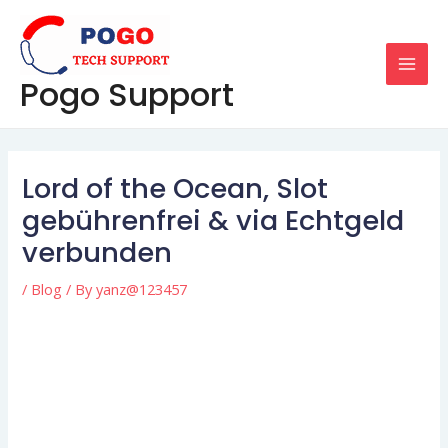
Skip
Post
MAI
to
navigation
MEN
content
Pogo Support
Lord of the Ocean, Slot
gebührenfrei & via Echtgeld
verbunden
/
Blog
/ By
yanz@123457