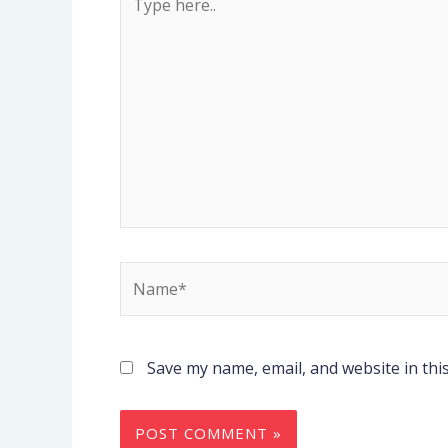
here..
Name*
Save my name, email, and website in thi