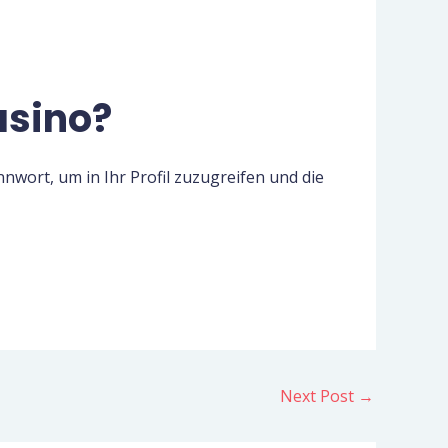
asino?
nwort, um in Ihr Profil zuzugreifen und die
Next Post
→