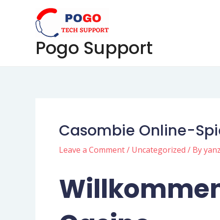
Skip
Post
to
navigation
content
Pogo Support
Casombie Online-Spie
Leave a Comment
/
Uncategorized
/ By
yan
Willkommen