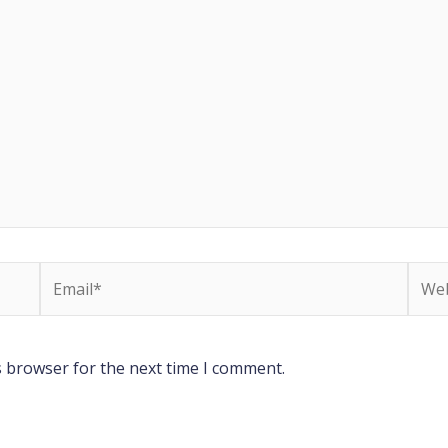
Email*
Webs
s browser for the next time I comment.