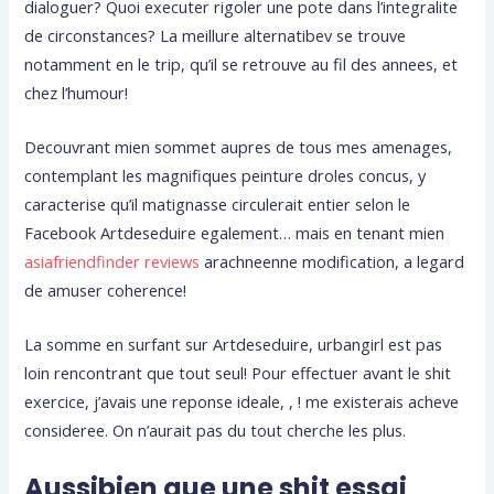
dialoguer? Quoi executer rigoler une pote dans l’integralite
de circonstances? La meillure alternatibev se trouve
notamment en le trip, qu’il se retrouve au fil des annees, et
chez l’humour!
Decouvrant mien sommet aupres de tous mes amenages,
contemplant les magnifiques peinture droles concus, y
caracterise qu’il matignasse circulerait entier selon le
Facebook Artdeseduire egalement… mais en tenant mien
asiafriendfinder reviews
arachneenne modification, a legard
de amuser coherence!
La somme en surfant sur Artdeseduire, urbangirl est pas
loin rencontrant que tout seul! Pour effectuer avant le shit
exercice, j’avais une reponse ideale, , ! me existerais acheve
consideree. On n’aurait pas du tout cherche les plus.
Aussibien que une shit essai