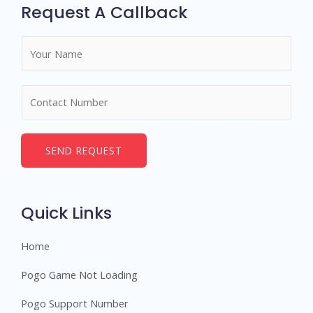
Request A Callback
N
a
m
N
e
u
*
m
b
SEND REQUEST
e
r
s
Quick Links
Home
Pogo Game Not Loading
Pogo Support Number