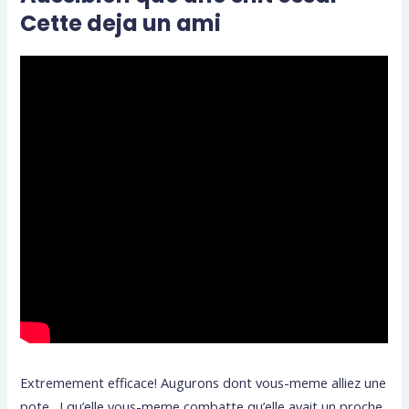
Cette deja un ami
Extremement efficace! Augurons dont vous-meme alliez une
pote , ! qu’elle vous-meme combatte qu’elle avait un proche.