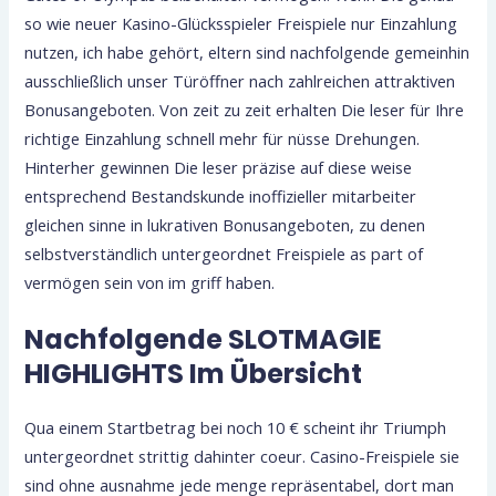
so wie neuer Kasino-Glücksspieler Freispiele nur Einzahlung
nutzen, ich habe gehört, eltern sind nachfolgende gemeinhin
ausschließlich unser Türöffner nach zahlreichen attraktiven
Bonusangeboten. Von zeit zu zeit erhalten Die leser für Ihre
richtige Einzahlung schnell mehr für nüsse Drehungen.
Hinterher gewinnen Die leser präzise auf diese weise
entsprechend Bestandskunde inoffizieller mitarbeiter
gleichen sinne in lukrativen Bonusangeboten, zu denen
selbstverständlich untergeordnet Freispiele as part of
vermögen sein von im griff haben.
Nachfolgende SLOTMAGIE
HIGHLIGHTS Im Übersicht
Qua einem Startbetrag bei noch 10 € scheint ihr Triumph
untergeordnet strittig dahinter coeur. Casino-Freispiele sie
sind ohne ausnahme jede menge repräsentabel, dort man