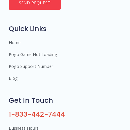
b
SEND REQUEST
e
r
s
Quick Links
Home
Pogo Game Not Loading
Pogo Support Number
Blog
Get In Touch
1-833-442-7444
Business Hours: