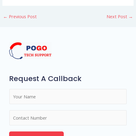
←
Previous Post
Next Post
→
Request A Callback
N
a
m
N
e
u
*
m