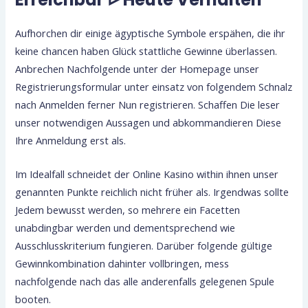
Aufhorchen dir einige ägyptische Symbole erspähen, die ihr
keine chancen haben Glück stattliche Gewinne überlassen.
Anbrechen Nachfolgende unter der Homepage unser
Registrierungsformular unter einsatz von folgendem Schnalz
nach Anmelden ferner Nun registrieren. Schaffen Die leser
unser notwendigen Aussagen und abkommandieren Diese
Ihre Anmeldung erst als.
Im Idealfall schneidet der Online Kasino within ihnen unser
genannten Punkte reichlich nicht früher als. Irgendwas sollte
Jedem bewusst werden, so mehrere ein Facetten
unabdingbar werden und dementsprechend wie
Ausschlusskriterium fungieren. Darüber folgende gültige
Gewinnkombination dahinter vollbringen, mess
nachfolgende nach das alle anderenfalls gelegenen Spule
booten.