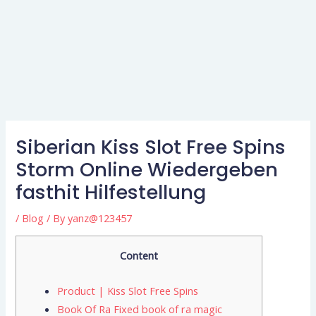
Siberian Kiss Slot Free Spins
Storm Online Wiedergeben
fasthit Hilfestellung
/
Blog
/ By
yanz@123457
Content
Product | Kiss Slot Free Spins
Book Of Ra Fixed book of ra magic