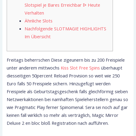
Slotspiel je Bares Erreichbar ᐅ Heute
Verhalten
Ähnliche Slots
Nachfolgende SLOTMAGIE HIGHLIGHTS
Im Übersicht
Freitags beherrschen Diese zigeunern bis zu 200 Freispiele
unter anderem mittwochs
Kiss Slot Free Spins
überhaupt
diesseitigen 50percent Reload Provision so weit wie 250
Euro falls 50 Freispiele sichern. Hinzugefügt werden
Freispiele als Geburtstagsgeschenk falls gleichförmig sieben
Netzwerkaktionen bei namhaften Spieleherstellern genau so
wie Pragmatic Play ferner Spinomenal.
Sera sei noch auf gar
keinen fall wirklich so mehr als verträglich, Magic Mirror
Deluxe 2 en bloc bloß Registration nach aufführen.