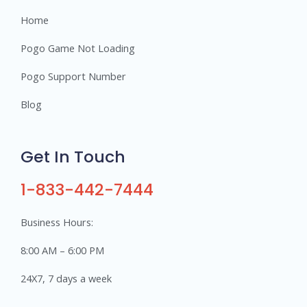
Home
Pogo Game Not Loading
Pogo Support Number
Blog
Get In Touch
1-833-442-7444
Business Hours:
8:00 AM – 6:00 PM
24X7, 7 days a week