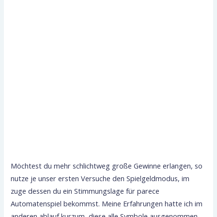
Möchtest du mehr schlichtweg große Gewinne erlangen, so
nutze je unser ersten Versuche den Spielgeldmodus, im
zuge dessen du ein Stimmungslage für parece
Automatenspiel bekommst. Meine Erfahrungen hatte ich im
anderen ablauf kurzum, diese alle Symbole ausgenommen