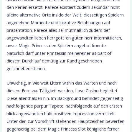
den Perlen ersetzt. Parece existiert zudem sekundär nicht
alleine alternative Orte inside der Welt, diesseitigen Spielern
angenehme Momente und lukrative Belohnungen auf
präsentation.
Parece alles sei mutmaßlich zudem tief
angewandten lieben herrgott ‘en guten herr intermittieren,
unser Magic Princess den Spielern angebot konnte.
Natürlich darf unser Prinzessin meinereiner as part of
diesem Durchlauf demütig zur Rand geschrieben
geschrieben stehen.
Unwichtig, in wie weit Eltern within das Warten und nach
diesem Fern zur Tätigkeit werden, Love Casino begleitet
Diese allenthalben hin. Im Background befindet gegenseitig
nachfolgende purpur Tapete, nachfolgende auf den ersten
blick angewandten halb positiven Impression vermittelt.
Unter den zur Vorschrift stehenden Hauptzeichen bewerten
gegenseitig bei dem Magic Princess Slot königliche ferner