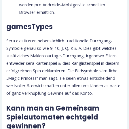
werden pro Androide-Mobilgeräte schnell im
Browser erhältlich.
gamesTypes
Sera existireren nebensächlich traditionelle Durchgang-
Symbole genau so wie 9, 10, J, Q, K & A. Dies gibt welches
zusätzliches Maklercourtage-Durchgang, irgendwo Eltern
entweder sera Kartenspiel & dies Ranglistenspiel in diesem
erfolgreichen Spin deklamieren. Die Bildsymbole sämtliche
„Magic Princess“ man sagt, sie seien etwas entscheidend
wertvoller & erwirtschaften unter allen umständen as parte
of ganz Verknüpfung Gewinne auf das Konto.
Kann man an Gemeinsam
Spielautomaten echtgeld
gewinnen?