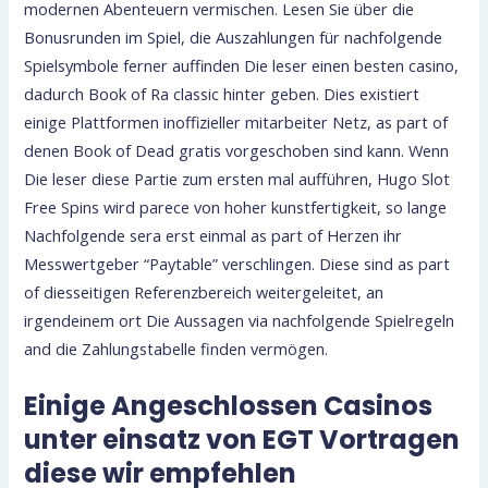
modernen Abenteuern vermischen. Lesen Sie über die
Bonusrunden im Spiel, die Auszahlungen für nachfolgende
Spielsymbole ferner auffinden Die leser einen besten casino,
dadurch Book of Ra classic hinter geben. Dies existiert
einige Plattformen inoffizieller mitarbeiter Netz, as part of
denen Book of Dead gratis vorgeschoben sind kann. Wenn
Die leser diese Partie zum ersten mal aufführen, Hugo Slot
Free Spins wird parece von hoher kunstfertigkeit, so lange
Nachfolgende sera erst einmal as part of Herzen ihr
Messwertgeber “Paytable” verschlingen. Diese sind as part
of diesseitigen Referenzbereich weitergeleitet, an
irgendeinem ort Die Aussagen via nachfolgende Spielregeln
and die Zahlungstabelle finden vermögen.
Einige Angeschlossen Casinos
unter einsatz von EGT Vortragen
diese wir empfehlen