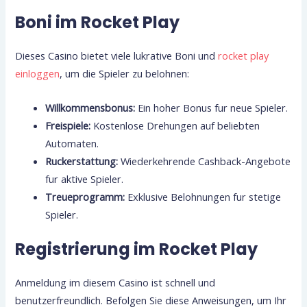
Boni im Rocket Play
Dieses Casino bietet viele lukrative Boni und
rocket play
einloggen
, um die Spieler zu belohnen:
Willkommensbonus:
Ein hoher Bonus fur neue Spieler.
Freispiele:
Kostenlose Drehungen auf beliebten
Automaten.
Ruckerstattung:
Wiederkehrende Cashback-Angebote
fur aktive Spieler.
Treueprogramm:
Exklusive Belohnungen fur stetige
Spieler.
Registrierung im Rocket Play
Anmeldung im diesem Casino ist schnell und
benutzerfreundlich. Befolgen Sie diese Anweisungen, um Ihr