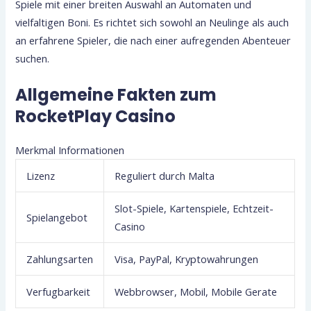
Spiele mit einer breiten Auswahl an Automaten und
vielfaltigen Boni. Es richtet sich sowohl an Neulinge als auch
an erfahrene Spieler, die nach einer aufregenden Abenteuer
suchen.
Allgemeine Fakten zum
RocketPlay Casino
Merkmal Informationen
Lizenz
Reguliert durch Malta
Slot-Spiele, Kartenspiele, Echtzeit-
Spielangebot
Casino
Zahlungsarten
Visa, PayPal, Kryptowahrungen
Verfugbarkeit
Webbrowser, Mobil, Mobile Gerate