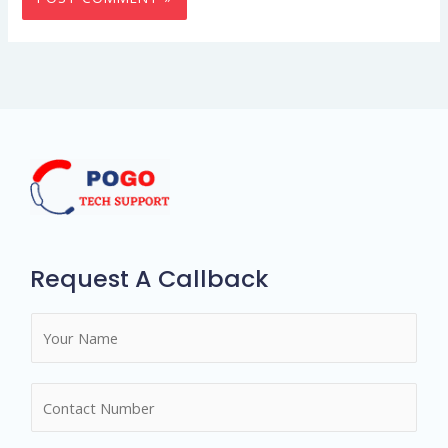
Request A Callback
N
a
m
N
e
u
*
m