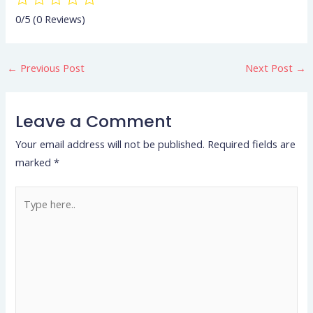
0/5
(0 Reviews)
←
Previous Post
Next Post
→
Leave a Comment
Your email address will not be published.
Required fields are
marked
*
Type
here..