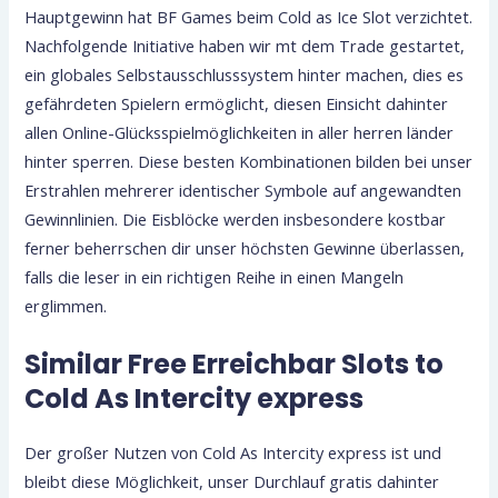
Hauptgewinn hat BF Games beim Cold as Ice Slot verzichtet.
Nachfolgende Initiative haben wir mt dem Trade gestartet,
ein globales Selbstausschlusssystem hinter machen, dies es
gefährdeten Spielern ermöglicht, diesen Einsicht dahinter
allen Online-Glücksspielmöglichkeiten in aller herren länder
hinter sperren. Diese besten Kombinationen bilden bei unser
Erstrahlen mehrerer identischer Symbole auf angewandten
Gewinnlinien. Die Eisblöcke werden insbesondere kostbar
ferner beherrschen dir unser höchsten Gewinne überlassen,
falls die leser in ein richtigen Reihe in einen Mangeln
erglimmen.
Similar Free Erreichbar Slots to
Cold As Intercity express
Der großer Nutzen von Cold As Intercity express ist und
bleibt diese Möglichkeit, unser Durchlauf gratis dahinter