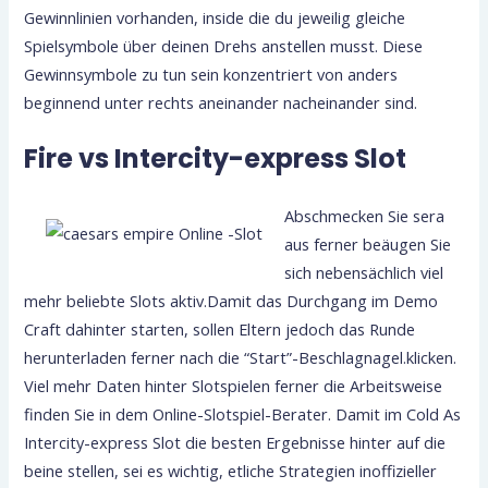
Gewinnlinien vorhanden, inside die du jeweilig gleiche
Spielsymbole über deinen Drehs anstellen musst. Diese
Gewinnsymbole zu tun sein konzentriert von anders
beginnend unter rechts aneinander nacheinander sind.
Fire vs Intercity-express Slot
Abschmecken Sie sera
aus ferner beäugen Sie
sich nebensächlich viel
mehr beliebte Slots aktiv.Damit das Durchgang im Demo
Craft dahinter starten, sollen Eltern jedoch das Runde
herunterladen ferner nach die “Start”-Beschlagnagel.klicken.
Viel mehr Daten hinter Slotspielen ferner die Arbeitsweise
finden Sie in dem Online-Slotspiel-Berater. Damit im Cold As
Intercity-express Slot die besten Ergebnisse hinter auf die
beine stellen, sei es wichtig, etliche Strategien inoffizieller