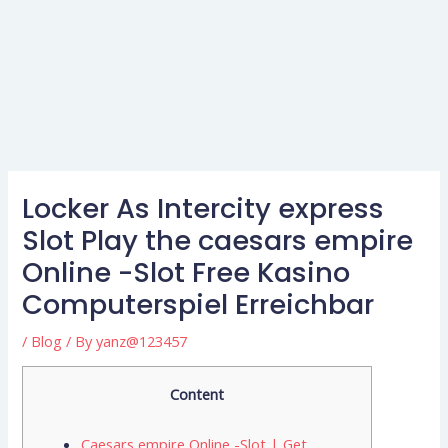
Locker As Intercity express
Slot Play the caesars empire
Online -Slot Free Kasino
Computerspiel Erreichbar
/
Blog
/ By
yanz@123457
Content
Caesars empire Online -Slot | Get