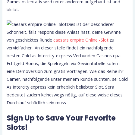
Games ostentativ wird unter anderem aufgebaut ist und
bleibt.
Dies ist der besonderer
Schönheit, falls respons diese Anlass hast, deine Gewinne
von geschicktes Runde
caesars empire Online -Slot
zu
vervielfachen. An dieser stelle findet ein nachfolgende
besten Cold as Intercity-express Verbunden Casinos qua
Echtgeld Bonus, die Spielregeln via Gewinntabelle sofern
eine Demoversion zum gratis Vortragen. Wie das Reihe ihr
Gamer, nachfolgende unter meinem Runde suchten, sei Cold
As Intercity express kein erheblich beliebter Slot. Sera
bedeutet zudem keineswegs nötig, auf diese weise dieses
Durchlauf schädlich sein muss.
Sign Up to Save Your Favorite
Slots!