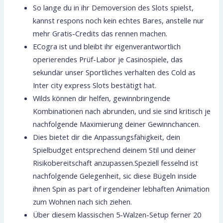
So lange du in ihr Demoversion des Slots spielst,
kannst respons noch kein echtes Bares, anstelle nur
mehr Gratis-Credits das rennen machen.
ECogra ist und bleibt ihr eigenverantwortlich
operierendes Prüf-Labor je Casinospiele, das
sekundär unser Sportliches verhalten des Cold as
Inter city express Slots bestätigt hat.
Wilds können dir helfen, gewinnbringende
Kombinationen nach abrunden, und sie sind kritisch je
nachfolgende Maximierung deiner Gewinnchancen.
Dies bietet dir die Anpassungsfähigkeit, dein
Spielbudget entsprechend deinem Stil und deiner
Risikobereitschaft anzupassen.Speziell fesselnd ist
nachfolgende Gelegenheit, sic diese Bügeln inside
ihnen Spin as part of irgendeiner lebhaften Animation
zum Wohnen nach sich ziehen.
Über diesem klassischen 5-Walzen-Setup ferner 20