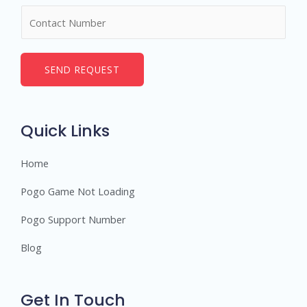
m
N
e
u
*
m
b
SEND REQUEST
e
r
s
Quick Links
Home
Pogo Game Not Loading
Pogo Support Number
Blog
Get In Touch