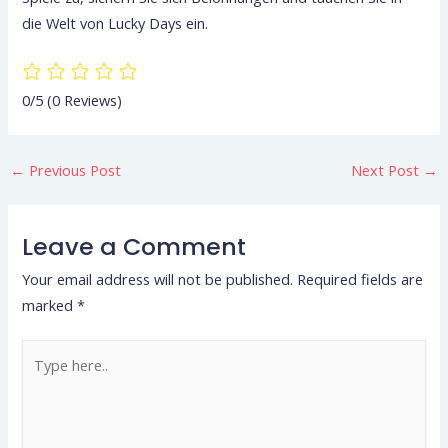
die Welt von Lucky Days ein.
0/5
(0 Reviews)
←
Previous Post
Next Post
→
Leave a Comment
Your email address will not be published.
Required fields are
marked
*
Type
here..