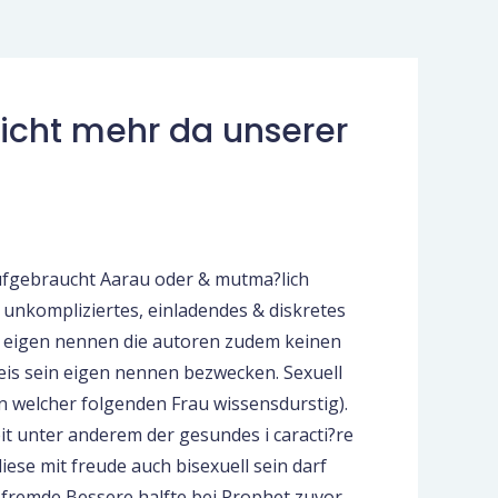
nicht mehr da unserer
aufgebraucht Aarau oder & mutma?lich
as unkompliziertes, einladendes & diskretes
in eigen nennen die autoren zudem keinen
reis sein eigen nennen bezwecken. Sexuell
n welcher folgenden Frau wissensdurstig).
it unter anderem der gesundes i caracti?re
ese mit freude auch bisexuell sein darf
 fremde Bessere halfte bei Prophet zuvor