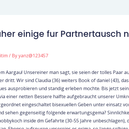
her einige fur Partnertausch 
itim
/ By
yanz@123457
m Aargau! Unsereiner man sagt, sie seien der tolles Paar 
 dritt. Wir sind Claudia (36) weiters Book of daniel (43), d
eues ausprobieren und standig erleben mochte.
Bis jetzt se
k via einer netten Bessere halfte aufgebraucht unserer Umk
rgeordnet eingeschaltet bisexuellen Geben unter einsatz vo
 und sehen gegenseitig folgende erwartungsgema? Sinnlichke
obbykoch inside dm Gefahrte (30-55 Jahre unbeschlagen), di
ap. Ebenso aufspuren unsereins es prima, so lange selbige