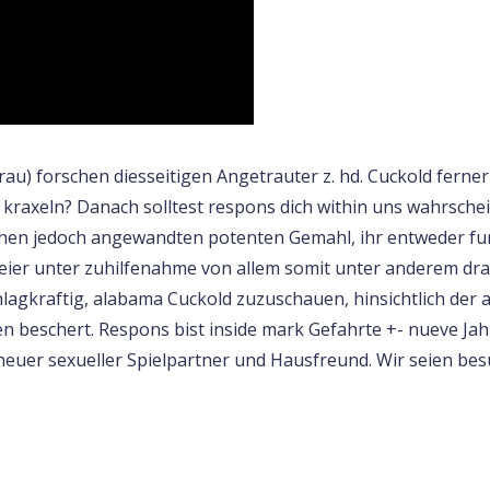
rau) forschen diesseitigen Angetrauter z. hd. Cuckold ferne
raxeln? Danach solltest respons dich within uns wahrschei
hen jedoch angewandten potenten Gemahl, ihr entweder fur
r Dreier unter zuhilfenahme von allem somit unter anderem dra
chlagkraftig, alabama Cuckold zuzuschauen, hinsichtlich der
beschert. Respons bist inside mark Gefahrte +- nueve Jahre
 neuer sexueller Spielpartner und Hausfreund. Wir seien be