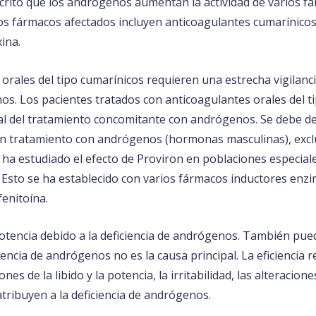
crito que los andrógenos aumentan la actividad de varios 
Los fármacos afectados incluyen anticoagulantes cumarínicos
ina.
rales del tipo cumarínicos requieren una estrecha vigilancia
s. Los pacientes tratados con anticoagulantes orales del t
final del tratamiento concomitante con andrógenos. Se debe d
 un tratamiento con andrógenos (hormonas masculinas), ex
 ha estudiado el efecto de Proviron en poblaciones especi
. Esto se ha establecido con varios fármacos inductores enzi
fenitoína.
otencia debido a la deficiencia de andrógenos. También pue
cia de andrógenos no es la causa principal. La eficiencia redu
nes de la libido y la potencia, la irritabilidad, las alteracio
tribuyen a la deficiencia de andrógenos.