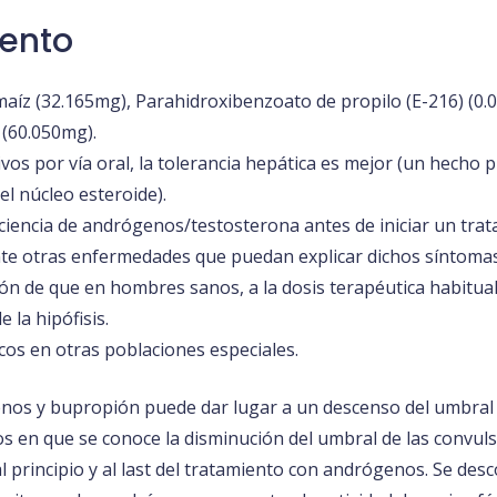
ento
maíz (32.165mg), Parahidroxibenzoato de propilo (E-216) (0.
 (60.050mg).
vos por vía oral, la tolerancia hepática es mejor (un hecho
el núcleo esteroide).
iciencia de andrógenos/testosterona antes de iniciar un t
te otras enfermedades que puedan explicar dichos síntomas
ción de que en hombres sanos, a la dosis terapéutica habitua
 la hipófisis.
cos en otras poblaciones especiales.
os y bupropión puede dar lugar a un descenso del umbral d
s en que se conoce la disminución del umbral de las convulsi
l principio y al last del tratamiento con andrógenos. Se desc