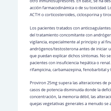
otro inmunosupresores. En basic, se ha des
acción farmacodinámica o de su toxicidad. 
ACTH o corticosteroides, ciclosporina y tirox
Los pacientes tratados con anticoagulantes o
del tratamiento concomitante con andrógeno
vigilancia, especialmente al principio y al 
andrógenos/testosterona antes de iniciar
que puedan explicar dichos síntomas. No se
pacientes con insuficiencia hepática o renal
rifampicina, carbamazepina, fenobarbital y 
Proviron 25mg supera las alteraciones de p
casos de potencia disminuida donde la deficien
concentración, la memoria débil, las alteracio
quejas vegetativas generales a menudo se a