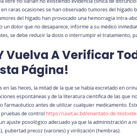
 libre no varían no existiendo evidencia clínica de disfunció
 en raras ocasiones se han observado tumores del hígado b
tumores del hígado han provocado una hemorragia intra-abdo
o un dolor que no desaparece, informe a su médico inmediata
s, se debe reducir la dosis o interrumpir el tratamiento, pa
 Vuelva A Verificar To
sta Página!
s en las heces, la mitad de la que se había excretado en orin
iones espontáneas y de la literatura científica de las que no
o o farmacéutico antes de utilizar cualquier medicamento. 
s pruebas de control
https://uset.ac.bd/enantato-de-testost
 un ajuste posológico adecuado ya que la administración a 
, pubertad precoz (varones) y virilización (hembras).