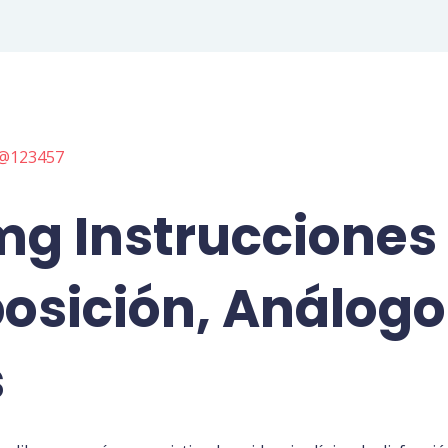
@123457
mg Instrucciones
osición, Análogos
s