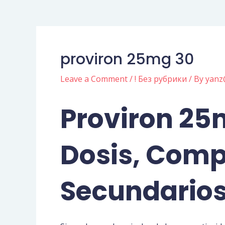
proviron 25mg 30
Leave a Comment
/
! Без рубрики
/ By
yanz
Proviron 25
Dosis, Comp
Secundario