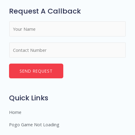
Request A Callback
N
a
m
N
e
u
*
m
b
SEND REQUEST
e
r
s
Quick Links
Home
Pogo Game Not Loading