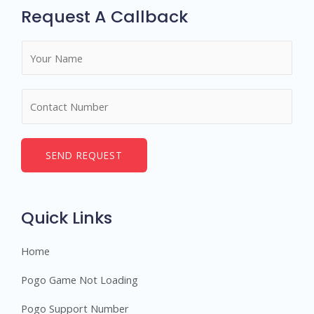
Request A Callback
N
a
m
N
e
u
*
m
b
SEND REQUEST
e
r
s
Quick Links
Home
Pogo Game Not Loading
Pogo Support Number