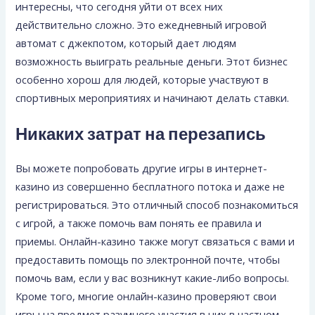
интересны, что сегодня уйти от всех них
действительно сложно. Это ежедневный игровой
автомат с джекпотом, который дает людям
возможность выиграть реальные деньги. Этот бизнес
особенно хорош для людей, которые участвуют в
спортивных мероприятиях и начинают делать ставки.
Никаких затрат на перезапись
Вы можете попробовать другие игры в интернет-
казино из совершенно бесплатного потока и даже не
регистрироваться. Это отличный способ познакомиться
с игрой, а также помочь вам понять ее правила и
приемы. Онлайн-казино также могут связаться с вами и
предоставить помощь по электронной почте, чтобы
помочь вам, если у вас возникнут какие-либо вопросы.
Кроме того, многие онлайн-казино проверяют свои
игры на предмет разумного участия в них в частном