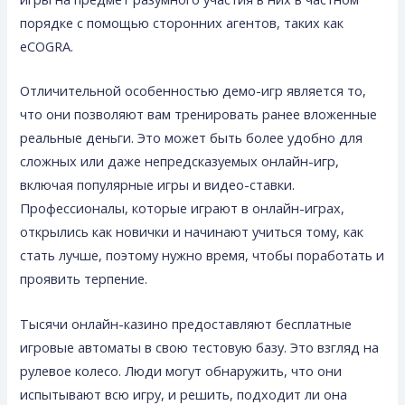
порядке с помощью сторонних агентов, таких как
eCOGRA.
Отличительной особенностью демо-игр является то,
что они позволяют вам тренировать ранее вложенные
реальные деньги. Это может быть более удобно для
сложных или даже непредсказуемых онлайн-игр,
включая популярные игры и видео-ставки.
Профессионалы, которые играют в онлайн-играх,
открылись как новички и начинают учиться тому, как
стать лучше, поэтому нужно время, чтобы поработать и
проявить терпение.
Тысячи онлайн-казино предоставляют бесплатные
игровые автоматы в свою тестовую базу. Это взгляд на
рулевое колесо. Люди могут обнаружить, что они
испытывают всю игру, и решить, подходит ли она