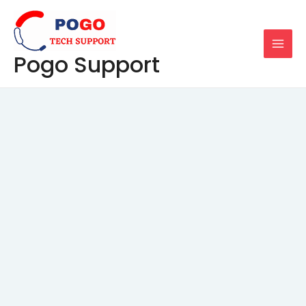
Skip
Post
MAI
to
navigation
MEN
content
Pogo Support