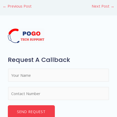
←
Previous Post
Next Post
→
Request A Callback
N
a
m
N
e
u
*
m
b
SEND REQUEST