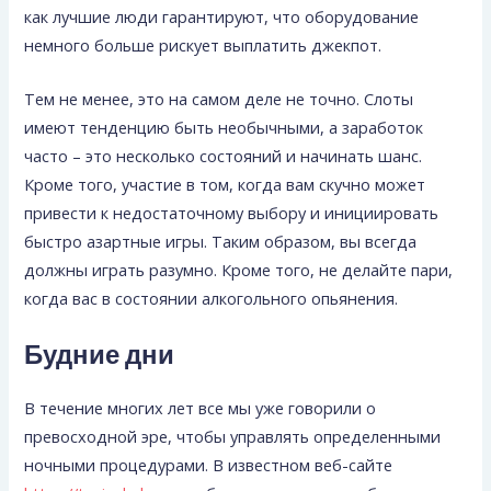
как лучшие люди гарантируют, что оборудование
немного больше рискует выплатить джекпот.
Тем не менее, это на самом деле не точно. Слоты
имеют тенденцию быть необычными, а заработок
часто – это несколько состояний и начинать шанс.
Кроме того, участие в том, когда вам скучно может
привести к недостаточному выбору и инициировать
быстро азартные игры. Таким образом, вы всегда
должны играть разумно. Кроме того, не делайте пари,
когда вас в состоянии алкогольного опьянения.
Будние дни
В течение многих лет все мы уже говорили о
превосходной эре, чтобы управлять определенными
ночными процедурами. В известном веб-сайте