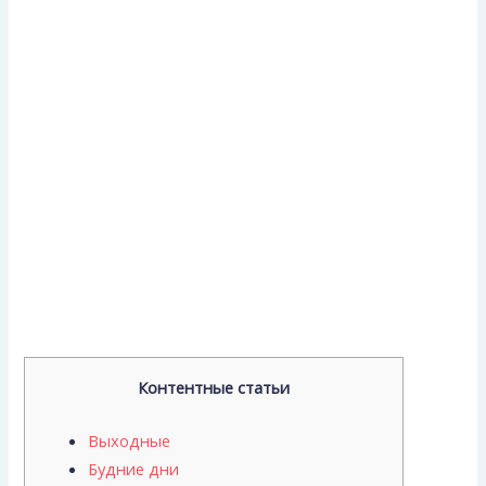
Контентные статьи
Выходные
Будние дни