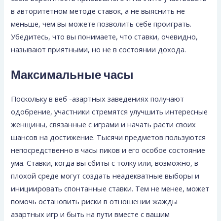
в авторитетном методе ставок, а не выяснить не
меньше, чем вы можете позволить себе проиграть.
Убедитесь, что вы понимаете, что ставки, очевидно,
называют приятными, но не в состоянии дохода.
Максимальные часы
Поскольку в веб -азартных заведениях получают
одобрение, участники стремятся улучшить интересные
женщины, связанные с играми и начать расти своих
шансов на достижение. Тысячи предметов пользуются
непосредственно в часы пиков и его особое состояние
ума. Ставки, когда вы сбиты с толку или, возможно, в
плохой среде могут создать неадекватные выборы и
инициировать спонтанные ставки. Тем не менее, может
помочь остановить риски в отношении жажды
азартных игр и быть на пути вместе с вашим