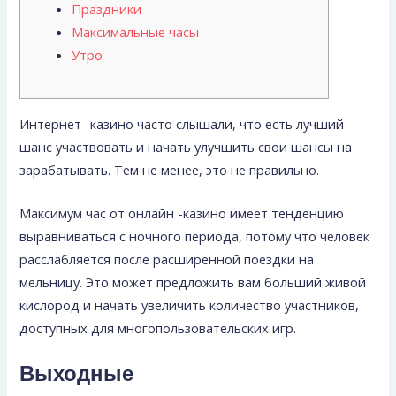
Праздники
Максимальные часы
Утро
Интернет -казино часто слышали, что есть лучший
шанс участвовать и начать улучшить свои шансы на
зарабатывать. Тем не менее, это не правильно.
Максимум час от онлайн -казино имеет тенденцию
выравниваться с ночного периода, потому что человек
расслабляется после расширенной поездки на
мельницу.
Это может предложить вам больший живой
кислород и начать увеличить количество участников,
доступных для многопользовательских игр.
Выходные