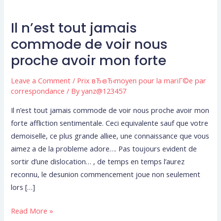
Il n’est tout jamais
Il
n’est
commode de voir nous
tout
proche avoir mon forte
jamais
commode
Leave a Comment
/
Prix вЂ‹вЂ‹moyen pour la mariГ©e par
de
correspondance
/ By
yanz@123457
voir
Il n’est tout jamais commode de voir nous proche avoir mon
nous
forte affliction sentimentale. Ceci equivalente sauf que votre
proche
demoiselle, ce plus grande alliee, une connaissance que vous
avoir
aimez a de la probleme adore…. Pas toujours evident de
mon
sortir d’une dislocation… , de temps en temps l’aurez
forte
reconnu, le desunion commencement joue non seulement
lors […]
Read More »