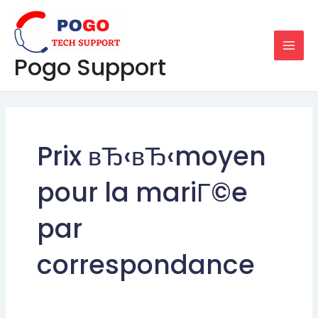
Skip
MAI
to
MEN
content
Pogo Support
Prix вЂ‹вЂ‹moyen
pour la mariГ©e
par
correspondance