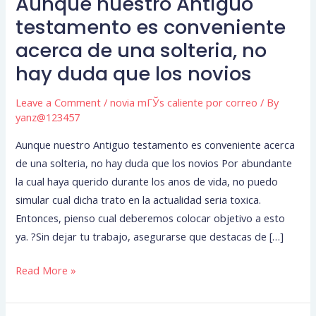
Aunque nuestro Antiguo
Aunque
nuestro
testamento es conveniente
Antiguo
acerca de una solteria, no
testamento
hay duda que los novios
es
conveniente
Leave a Comment
/
novia mГЎs caliente por correo
/ By
acerca
yanz@123457
de
Aunque nuestro Antiguo testamento es conveniente acerca
una
de una solteria, no hay duda que los novios Por abundante
solteria,
la cual haya querido durante los anos de vida, no puedo
no
simular cual dicha trato en la actualidad seri­a toxica.
hay
Entonces, pienso cual deberemos colocar objetivo a esto
duda
ya. ?Sin dejar tu trabajo, asegurarse que destacas de […]
que
los
Read More »
novios