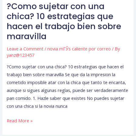
?Como sujetar con una
?
Como
chica? 10 estrategias que
sujetar
hacen el trabajo bien sobre
con
maravilla
una
chica?
Leave a Comment
/
novia mГЎs caliente por correo
/ By
10
yanz@123457
estrategias
?Como sujetar con una chica? 10 estrategias que hacen el
que
trabajo bien sobre maravilla Se que da la impresion la
hacen
cometido imposible atar con la chica que tanto te encanta,
el
aunque si sigues algunas reglas, puede ser verdaderamente
trabajo
pan comido. 1. Hazle saber que existes No puedes sujetar
bien
con una chica si la novia nunca
sobre
maravilla
Read More »