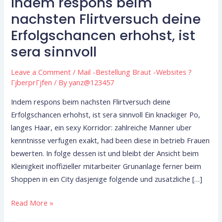
Indem respons beim
Indem
respons
nachsten Flirtversuch deine
beim
Erfolgschancen erhohst, ist
nachsten
sera sinnvoll
Flirtversuch
deine
Leave a Comment
/
Mail -Bestellung Braut -Websites ?
Erfolgschancen
ГјberprГјfen
/ By
yanz@123457
erhohst,
Indem respons beim nachsten Flirtversuch deine
ist
Erfolgschancen erhohst, ist sera sinnvoll Ein knackiger Po,
sera
langes Haar, ein sexy Korridor: zahlreiche Manner uber
sinnvoll
kenntnisse verfugen exakt, had been diese in betrieb Frauen
bewerten. In folge dessen ist und bleibt der Ansicht beim
Kleinigkeit inoffizieller mitarbeiter Grunanlage ferner beim
Shoppen in ein City dasjenige folgende und zusatzliche […]
Read More »