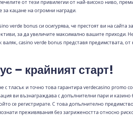
 печелите от тези привилегии от най-високо ниво, пре
е за кацане на огромни награди.
ino verde bonus си осигурява, че престоят ви на сайта з
ктиви, за да увеличите максимално вашите приходи. Н
 валяк, casino verde bonus представя предимствата, от 
с – крайният старт!
не с тласък и точно това гарантира verdecasino promo c
рация ви възнаграждава с допълнителни пари и казино 
ойто се регистрирате. С това допълнително предимство
познати преживявания без загрижеността относно риск