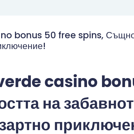
no bonus 50 free spins, Същно
иключение!
verde casino bon
остта на забавнот
зартно приключе