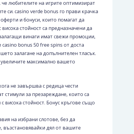
, че любителите на игрите оптимизират
 си. casino verde bonus го прави крачка
 оферти и бонуси, които помагат да
с висока стойност са предназначени да
е залагащи винаги имат свежи промоции,
casino bonus 50 free spins от доста
ашето залагане на допълнителен тласък.
 да увеличите максимално вашето
кога не завършва с редица чести
ат стимули за презареждане, които са
 с висока стойност. Бонус кръгове също
вия на избрани слотове, без да
е, възстановявайки дял от вашите