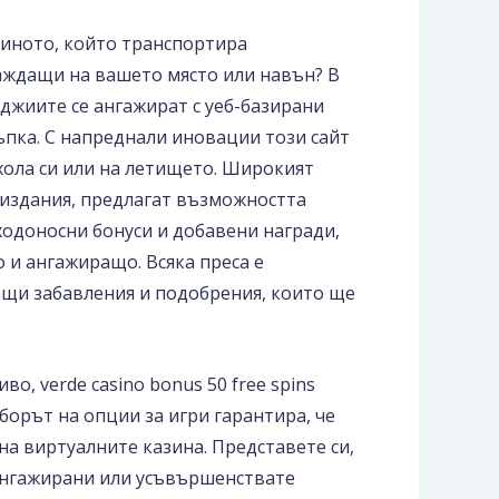
зиното, който транспортира
лаждащи на вашето място или навън? В
рджиите се ангажират с уеб-базирани
ъпка. С напреднали иновации този сайт
 хола си или на летището. Широкият
 издания, предлагат възможността
оходоносни бонуси и добавени награди,
 и ангажиращо. Всяка преса е
ащи забавления и подобрения, които ще
, verde casino bonus 50 free spins
борът на опции за игри гарантира, че
на виртуалните казина. Представете си,
 ангажирани или усъвършенствате