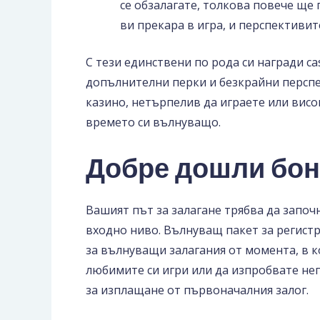
се обзалагате, толкова повече ще
ви прекара в игра, и перспективит
С тези единствени по рода си награди cas
допълнителни перки и безкрайни перспе
казино, нетърпелив да играете или висок
времето си вълнуващо.
Добре дошли бону
Вашият път за залагане трябва да започ
входно ниво. Вълнуващ пакет за регист
за вълнуващи залагания от момента, в к
любимите си игри или да изпробвате не
за изплащане от първоначалния залог.