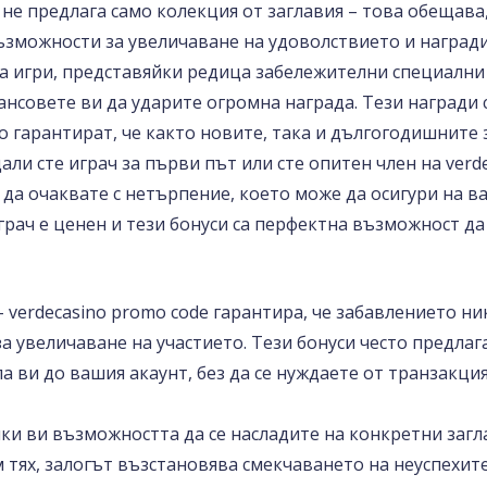
не предлага само колекция от заглавия – това обещава
зможности за увеличаване на удоволствието и наградите
за игри, представяйки редица забележителни специални
ансовете ви да ударите огромна награда. Тези награди 
то гарантират, че както новите, така и дългогодишнит
ли сте играч за първи път или сте опитен член на verde 
да очаквате с нетърпение, което може да осигури на в
и играч е ценен и тези бонуси са перфектна възможност
verdecasino promo code гарантира, че забавлението ни
а увеличаване на участието. Тези бонуси често предлаг
а ви до вашия акаунт, без да се нуждаете от транзакция
ки ви възможността да се насладите на конкретни загла
м тях, залогът възстановява смекчаването на неуспехит