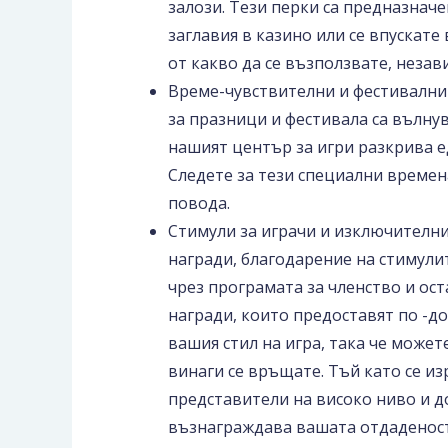
залози. Тези перки са предназнач
заглавия в казино или се впускате
от какво да се възползвате, неза
Време-чувствителни и фестивални о
за празници и фестивала са вълну
нашият център за игри разкрива ед
Следете за тези специални времен
повода.
Стимули за играчи и изключителни
награди, благодарение на стимулит
чрез програмата за членство и ос
награди, които предоставят по -д
вашия стил на игра, така че може
винаги се връщате. Тъй като се и
представители на високо ниво и дос
възнаграждава вашата отдаденост,