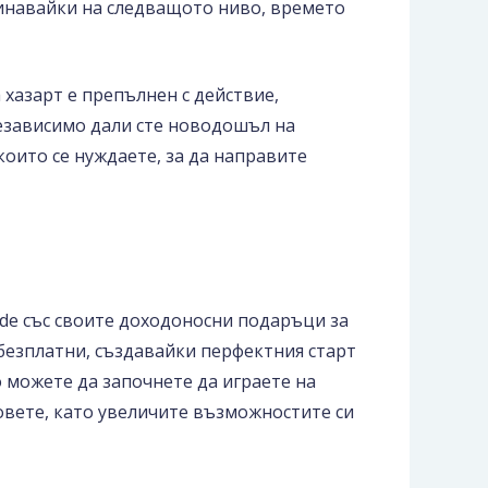
минавайки на следващото ниво, времето
а хазарт е препълнен с действие,
езависимо дали сте новодошъл на
които се нуждаете, за да направите
ode със своите доходоносни подаръци за
безплатни, създавайки перфектния старт
 можете да започнете да играете на
овете, като увеличите възможностите си