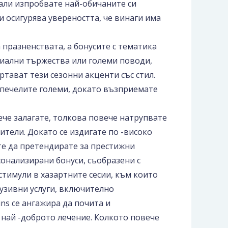
дали изпробвате най-обичаните си
и осигурява увереността, че винаги има
 празненствата, а бонусите с тематика
циални тържества или големи поводи,
ртават тези сезонни акценти със стил.
спечелите големи, докато възприемате
ече залагате, толкова повече натрупвате
ители. Докато се издигате по -високо
те да претендирате за престижни
сонализирани бонуси, съобразени с
стимули в хазартните сесии, към които
лузивни услуги, включително
ins се ангажира да почита и
 най -доброто лечение. Колкото повече