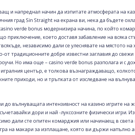
уващ и напреднал начин да изпитате атмосферата на ка
ния град Sin Straight на екрана ви, нека да бъдете ох
 casino verde bonus модернизира начина, по който кома
ащо приключение, което доставя забавление на всяка ст
твсякъде, независимо дали се улеснявате на мястото на
ко-от традиционните добре известни заглавия до свежи
оучи. Но има още – casino verde bonus разполага и с д
 игралния център, е толкова възнаграждаващо, колкото
ните приходи, но и тръпката от изследване на вълнув
 до вълнуващата интензивност на казино игрите на живо
 съчетавайки дори и най -луксозните физически игри. Из
симо дали сте опитен комарджия или начинаещ в света 
игра на макари за изплащане, която ви държи напълно