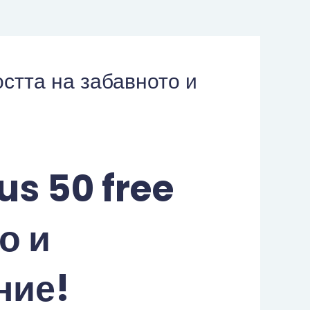
стта на забавното и
us 50 free
о и
ние!