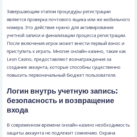
Завершающим этапом процедуры регистрации
является проверка почтового ящика или же мобильного
номера. Это действие нужно для активирования
учетной записи и финализации процесса регистрации.
После включения игрок может внести первый взнос и
приступить к играть. Многие онлайн-казино, такие как
Leon Casino, предоставляют вознаграждения за
создание аккаунта, которые способны существенно
повысить первоначальный бюджет пользователя.
Логин внутрь учетную запись:
безопасность и возвращение
входа
В современном времени онлайн-казино необходимость
защиты аккаунта не подлежит сомнению. Охрана