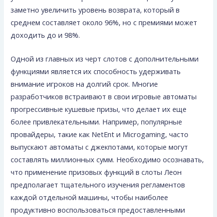
заметно увеличить уровень возврата, который в
среднем составляет около 96%, но с премиями может
доходить до и 98%.
Одной из главных из черт слотов с дополнительными
функциями является их способность удерживать
внимание игроков на долгий срок. Многие
разработчиков встраивают в свои игровые автоматы
прогрессивные кушевые призы, что делает их еще
более привлекательными. Например, популярные
провайдеры, такие как NetEnt и Microgaming, часто
выпускают автоматы с джекпотами, которые могут
составлять миллионных сумм. Необходимо осознавать,
что применение призовых функций в слоты Леон
предполагает тщательного изучения регламентов
каждой отдельной машины, чтобы наиболее
продуктивно воспользоваться предоставленными