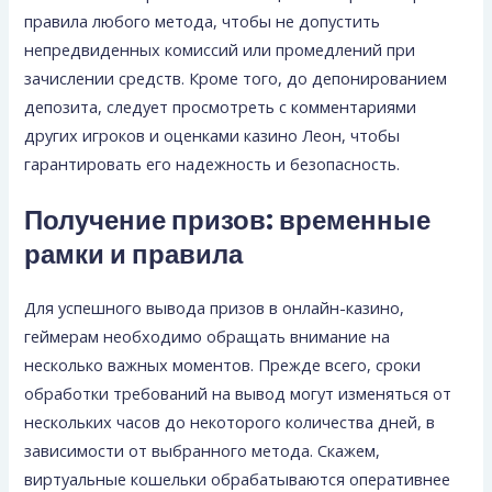
правила любого метода, чтобы не допустить
непредвиденных комиссий или промедлений при
зачислении средств. Кроме того, до депонированием
депозита, следует просмотреть с комментариями
других игроков и оценками казино Леон, чтобы
гарантировать его надежность и безопасность.
Получение призов: временные
рамки и правила
Для успешного вывода призов в онлайн-казино,
геймерам необходимо обращать внимание на
несколько важных моментов. Прежде всего, сроки
обработки требований на вывод могут изменяться от
нескольких часов до некоторого количества дней, в
зависимости от выбранного метода. Скажем,
виртуальные кошельки обрабатываются оперативнее