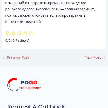
изменений и не тратить время на нахождение
рабочего адреса. Безопасность — главный элемент,
поэтому важно отбирать только проверенные
источники сведений.
0/5
(0 Reviews)
←
Previous Post
Next Post
→
Request A Callback