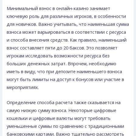
Минимальный взнос в онлайн-казино занимает
ключевую роль для различных игроков, в особенности
для новичков. Важно учитывать, что наименьшая сумма
взноса может варьироваться в соответствии с ресурса
и способа внесения средств. Как правило, наименьший
взнос составляет пяти до 20 баксов. Это позволяет
игрокам исследовать возможности ресурса без
больших денежных затрат. Впрочем, необходимо
иметь в виду, что при депозите наименьшего взноса
могут быть лимиты на доступ к бонусов или участие в
мероприятиях.
Определение способа расчета также сказывается на
самую низкую сумму взноса. Некоторые цифровые
кошельки и цифровые валюты могут требовать
уменьшенные суммы по сравнению с традиционными
банковскими картами. Важно тщательно рассмотреть