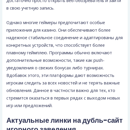
достаточно просто открыть веб-обозреватель и зайти
в свою учетную запись.
Однако многие геймеры предпочитают особые
приложения для казино. Они обеспечивают более
надежное стабильное соединение и адаптированы для
конкретных устройств, что способствует более
плавному геймплею. Программы обычно включают
дополнительные возможности, такие как push-
уведомления о свежих бонусах либо турнирах.
Вдобавок этого, эти платформы дают возможность
игрокам следить за всех новостей и не терять важные
обновления. Данное в частности важно для тех, кто
стремится оказаться в первых рядах с выходом новых
игр или предложений.
Актуальные линки на дубль-сайт
игорного заведения