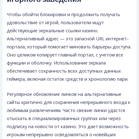
Чтобы обойти блокировки и продолжить получать
удовольствие от игрой, пользователи ищут
действующие зеркальные ссылки казино.
Альтернативный адрес — это запасной URL интернет-
портала, который помогает миновать барьеры доступа.
Оно целиком копирует главный портал, с учетом все
функции и оболочку. Использование зеркала
обеспечивает сохранность всех доступных данных
геймера, включая остаток средств и хронологию пари.
Регулярное обновление линков на альтернативные
сайты критично для сохранения непрерывного входа к
любимым развлечениям. Часто свежие линки удастся
отыскать в специализированных группах или через
подписку на новости от казино. Это дает возможность
игрокам непрерывно осведомляться о новейших