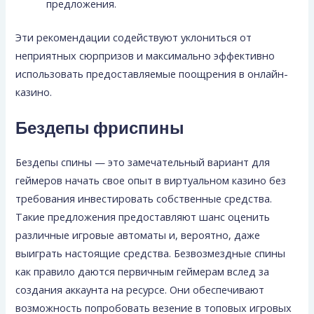
предложения.
Эти рекомендации содействуют уклониться от
неприятных сюрпризов и максимально эффективно
использовать предоставляемые поощрения в онлайн-
казино.
Бездепы фриспины
Бездепы спины — это замечательный вариант для
геймеров начать свое опыт в виртуальном казино без
требования инвестировать собственные средства.
Такие предложения предоставляют шанс оценить
различные игровые автоматы и, вероятно, даже
выиграть настоящие средства. Безвозмездные спины
как правило даются первичным геймерам вслед за
создания аккаунта на ресурсе. Они обеспечивают
возможность попробовать везение в топовых игровых