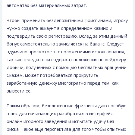
автоматах без материальных затрат.
Чтобы применить бездепозитными фриспинами, игроку
нужно создать аккаунт в определенном казино и
подтвердить свою регистрацию. Вслед за этим данный
бонус самостоятельно зачисляется на баланс. Следует
вдумчиво просмотреть с положениями использования,
так как нередко они содержат положения по вейджеру
добычи, полученных с помощью бесплатных вращений.
Скажем, может потребоваться прокрутить
заработанную денежку многократно перед тем, как
вывести ее.
Таким образом, безвложенные фриспины дают особую
шанс для начинающих разобраться в интерфейс
онлайн игорного заведения и испытать удачу без
риска. Такое ещё перспектива для того чтобы опытных