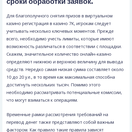
сроки обработки заявок.
Для благополучного снятия призов в виртуальном
казино регистрация в казино 7К, игрокам следует
учитывать несколько ключевых моментов. Прежде
всего, необходимо учесть лимиты, которые имеют
возможность различаться в соответствии с площадки.
Скажем, значительное количество онлайн-казино
определяют нижнюю и верхнюю величину для вывода
средств. Нередко самая низкая сумма составляет около
10 до 20 у.е., в то время как максимальная способна
достигнуть нескольких тысяч. Помимо этого
необходимо рассматривать потенциальные комиссии,
что могут взиматься к операциям.
Временные рамки рассмотрения требований на
перевод денег также представляют собой важным
фактором. Как правило такие правила зависят