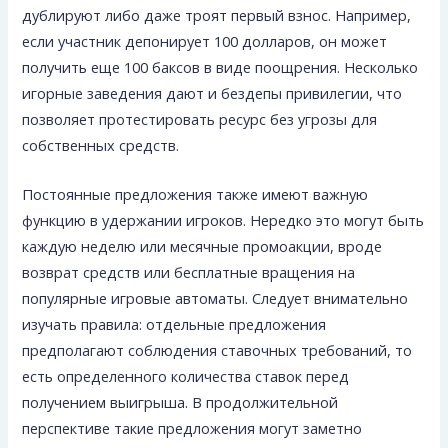
дублируют либо даже троят первый взнос. Например,
если участник депонирует 100 долларов, он может
получить еще 100 баксов в виде поощрения. Несколько
игорные заведения дают и бездепы привилегии, что
позволяет протестировать ресурс без угрозы для
собственных средств.
Постоянные предложения также имеют важную
функцию в удержании игроков. Нередко это могут быть
каждую неделю или месячные промоакции, вроде
возврат средств или бесплатные вращения на
популярные игровые автоматы. Следует внимательно
изучать правила: отдельные предложения
предполагают соблюдения ставочных требований, то
есть определенного количества ставок перед
получением выигрыша. В продолжительной
перспективе такие предложения могут заметно