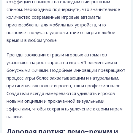
коэффициент выигрыша с каждым выигрышным
спином. Необходимо подчеркнуть, что значительное
количество современные игровые автоматы
приспособлены для мобильных устройств, что
позволяет получать удовольствие от игры в любое
время и в любом уголке.
Тренды эволюции отрасли игровых автоматов
указывают на рост спроса на игр с VR-элементами и
бонусными фичами. Подобные инновации превращают
процесс игры более захватывающим и натуральным,
притягивая как новых игроков, так и профессионалов.
Создатели всегда намереваются удивлять игроков
новыми опциями и прокачанной визуальными
эффектами, чтобы сохранять увлечение к своим играм
на пике.
Даровая партия: демо-режим и