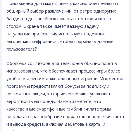
Приложения для смартфонных казино обеспечивают
обширный выбор развлечений: от ретро одноруких
бандитов до новейших покер-автоматов и игр за
столом. Охрана также имеет важную задачу:
актуальные приложения используют надежные
алгоритмы шифрования, чтобы сохранить данные
пользователей.
Оболочка софтверов для телефонов обычно прост в
использовании, что обеспечивает процесс игры более
удобным и легким даже для новых игроков. Множество
программы предоставляют бонусы за подписку и
постоянные акции, которые позволяют увеличить
вероятность на победу. Важно заметить, что
качественные смартфонные гэмблинг-платформы
предлагают разнообразие вариантов пополнения счета
и вывода средств, включая дебетовые карты и