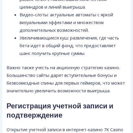
цилиндров и линий выигрыша.
Видео-слоты: актуальные автоматы с яркой
визуальными эффектами и множеством
дополнительных возможностей.
Увеличивающиеся куш: развлечения, где часть
бета идет в общий фонд, что предоставляет
шанс получить крупные суммы.
Важно также учесть на акционную стратегию казино.
Большинство сайты дарят вступительные бонусы и
безвозмездные спины для первых геймеров, что может
значительно увеличить возможности выигрыша.
Регистрация учетной записи и
подтверждение
Открытие учетной записи в интернет-казино 7K Casino