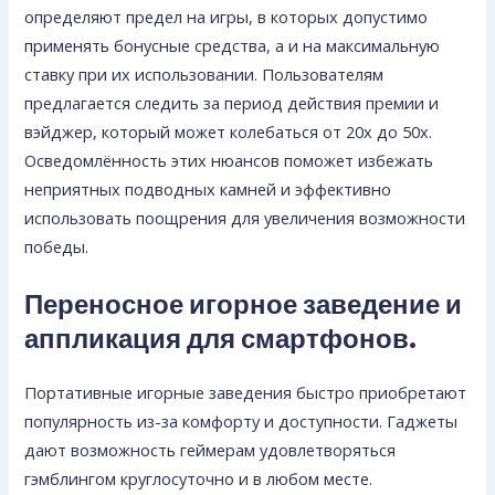
определяют предел на игры, в которых допустимо
применять бонусные средства, а и на максимальную
ставку при их использовании. Пользователям
предлагается следить за период действия премии и
вэйджер, который может колебаться от 20x до 50x.
Осведомлённость этих нюансов поможет избежать
неприятных подводных камней и эффективно
использовать поощрения для увеличения возможности
победы.
Переносное игорное заведение и
аппликация для смартфонов.
Портативные игорные заведения быстро приобретают
популярность из-за комфорту и доступности. Гаджеты
дают возможность геймерам удовлетворяться
гэмблингом круглосуточно и в любом месте.