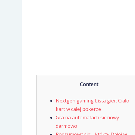
Content
Nextgen gaming Lista gier: Ciało
kart w całej pokerze
Gra na automatach sieciowy
darmowo
Podsumowanie: , którzy Dalej w