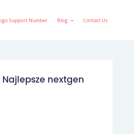
ogo Support Number
Blog
Contact Us
, Najlepsze nextgen