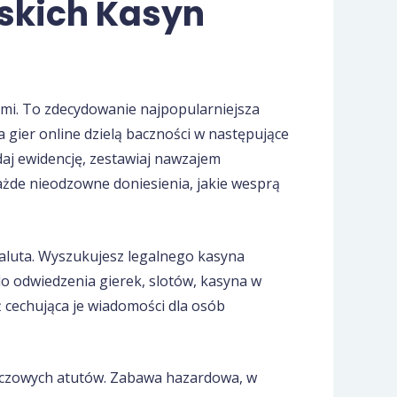
lskich Kasyn
ymi. To zdecydowanie najpopularniejsza
a gier online dzielą baczności w następujące
aj ewidencję, zestawiaj nawzajem
każde nieodzowne doniesienia, jakie wesprą
aluta. Wyszukujesz legalnego kasyna
do odwiedzenia gierek, slotów, kasyna w
ż cechująca je wiadomości dla osób
kluczowych atutów. Zabawa hazardowa, w