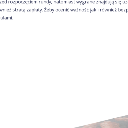
rzed rozpoczęciem rundy, natomiast wygrane znajdują się uz
wnież stratą zapłaty. Żeby ocenić ważność jak i również be
ułami.