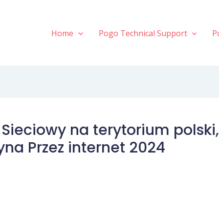
Home
Pogo Technical Support
P
 Sieciowy na terytorium polski
yna Przez internet 2024