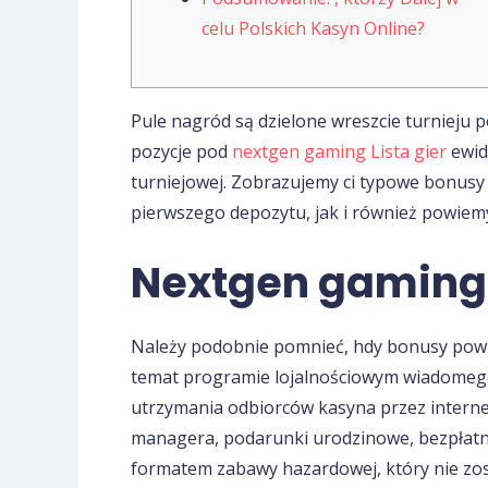
celu Polskich Kasyn Online?
Pule nagród są dzielone wreszcie turnieju 
pozycje pod
nextgen gaming Lista gier
ewide
turniejowej.
Zobrazujemy ci typowe bonusy p
pierwszego depozytu, jak i również powiem
Nextgen gaming L
Należy podobnie pomnieć, hdy bonusy powit
temat programie lojalnościowym wiadomego
utrzymania odbiorców kasyna przez interne
managera, podarunki urodzinowe, bezpłatne
formatem zabawy hazardowej, który nie zost