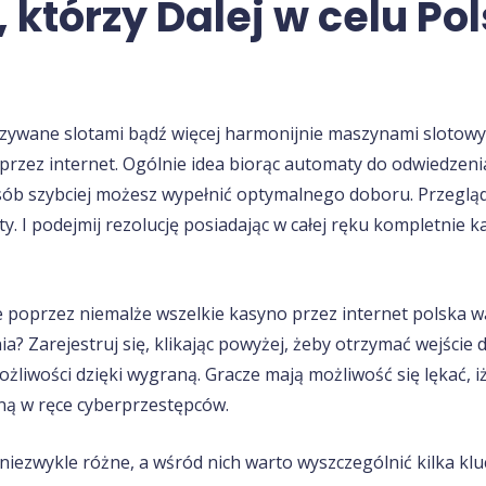
którzy Dalej w celu Po
nazywane slotami bądź więcej harmonijnie maszynami slotow
 przez internet. Ogólnie idea biorąc automaty do odwiedzeni
osób szybciej możesz wypełnić optymalnego doboru. Przegląd
y. I podejmij rezolucję posiadając w całej ręku kompletnie 
 poprzez niemalże wszelkie kasyno przez internet polska w
? Zarejestruj się, klikając powyżej, żeby otrzymać wejście 
żliwości dzięki wygraną. Gracze mają możliwość się lękać, i
ną w ręce cyberprzestępców.
ę niezwykle różne, a wśród nich warto wyszczególnić kilka 