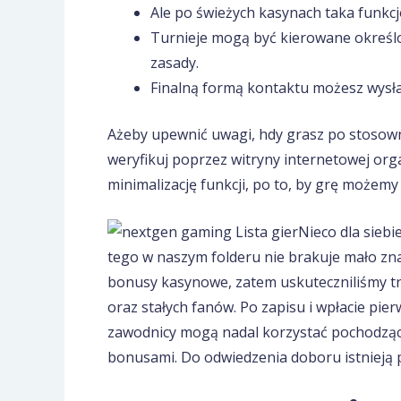
Ale po świeżych kasynach taka funkc
Turnieje mogą być kierowane określ
zasady.
Finalną formą kontaktu możesz wysłan
Ażeby upewnić uwagi, hdy grasz po stosown
weryfikuj poprzez witryny internetowej org
minimalizację funkcji, po to, by grę możem
Nieco dla siebi
tego w naszym folderu nie brakuje mało z
bonusy kasynowe, zatem uskuteczniliśmy tr
oraz stałych fanów. Po zapisu i wpłacie pi
zawodnicy mogą nadal korzystać pochodzące 
bonusami. Do odwiedzenia doboru istnieją p