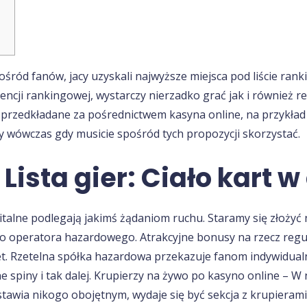
pośród fanów, jacy uzyskali najwyższe miejsca pod liście ra
ncji rankingowej, wystarczy nierzadko grać jak i również re
rzedkładane za pośrednictwem kasyna online, na przykład p
y wówczas gdy musicie spośród tych propozycji skorzystać.
ista gier: Ciało kart w
alne podlegają jakimś żądaniom ruchu. Staramy się złożyć
 operatora hazardowego. Atrakcyjne bonusy na rzecz regu
t. Rzetelna spółka hazardowa przekazuje fanom indywidual
 spiny i tak dalej. Krupierzy na żywo po kasyno online – 
awia nikogo obojętnym, wydaje się być sekcja z krupierami 