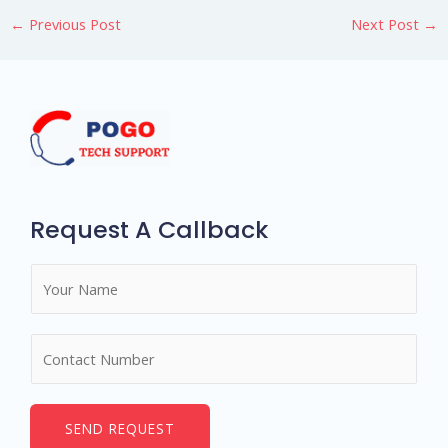
←
Previous Post
Next Post
→
Request A Callback
N
a
m
N
e
u
*
m
b
SEND REQUEST