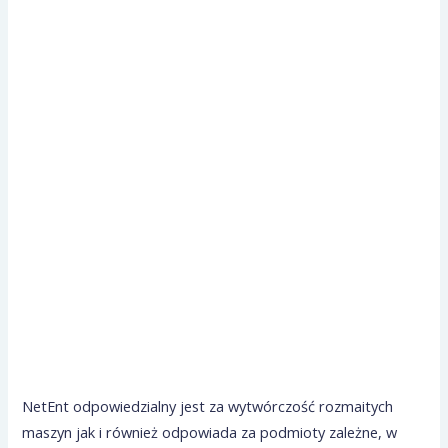
NetEnt odpowiedzialny jest za wytwórczość rozmaitych
maszyn jak i również odpowiada za podmioty zależne, w