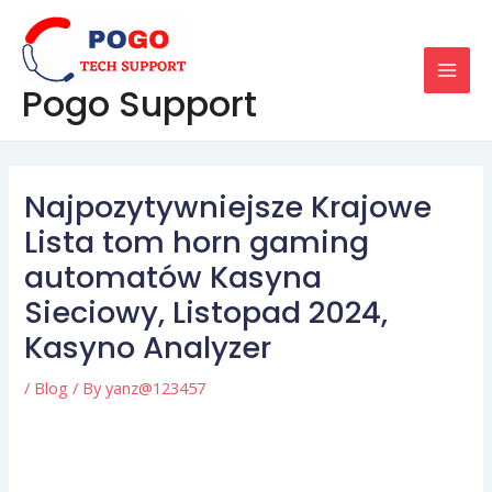
Skip
Post
MAI
to
navigation
MEN
content
Pogo Support
Najpozytywniejsze Krajowe
Lista tom horn gaming
automatów Kasyna
Sieciowy, Listopad 2024,
Kasyno Analyzer
/
Blog
/ By
yanz@123457