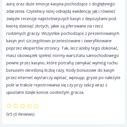
aurę oraz duże emocje kasyna pochodzące z dogłębnego
zdarzenia. Czytelnicy niżej odnajdą ewidencję jak i również
zwięzłe recenzje najistotniejszych kasyn z depozytami pod
kwotę dziesięć złotych, jakie są pferowane na rzecz
rodzimych graczy. Wszystkie pochodzące z prezentowanych
kasyn jest szczegółowo przetestowane i zweryfikowane
poprzez ekspertów stronicy. Tak, lecz ażeby tego dokonać,
masz obowiązek spełnić normy warsztatu samochodowego
pewne przez kasyno, które potrafią zamykać wymóg ruchu
bonusem określoną liczbę razy. Kody bonusowe do kasyn
przez internet wystarczy wpisać, wpisując gryzie po należyte
pole w trakcie rejestrowania się czy przy sekcji wraz z
upustami dzięki koncie osobistym gracza.
0/5
(0 Reviews)