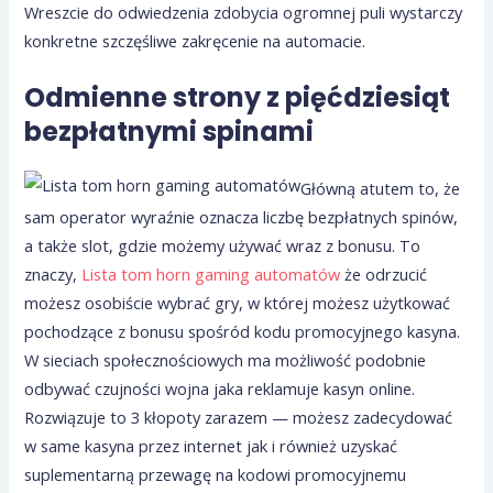
Wreszcie do odwiedzenia zdobycia ogromnej puli wystarczy
konkretne szczęśliwe zakręcenie na automacie.
Odmienne strony z pięćdziesiąt
bezpłatnymi spinami
Główną atutem to, że
sam operator wyraźnie oznacza liczbę bezpłatnych spinów,
a także slot, gdzie możemy używać wraz z bonusu. To
znaczy,
Lista tom horn gaming automatów
że odrzucić
możesz osobiście wybrać gry, w której możesz użytkować
pochodzące z bonusu spośród kodu promocyjnego kasyna.
W sieciach społecznościowych ma możliwość podobnie
odbywać czujności wojna jaka reklamuje kasyn online.
Rozwiązuje to 3 kłopoty zarazem — możesz zadecydować
w same kasyna przez internet jak i również uzyskać
suplementarną przewagę na kodowi promocyjnemu