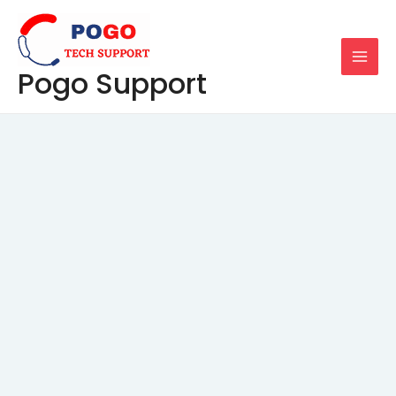
Skip
Post
MAI
to
navigation
MEN
content
Pogo Support