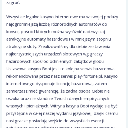
zagrać.
Wszystkie legalne kasyno internetowe ma w swojej podaży
najogromniejszą liczbę różnorodnych automatów do
konsol, pośród których można wyróżnić nadzwyczaj
atrakcyjne automaty hazardowe i w mniejszym stopniu
atrakcyjne sloty. Zrealizowaliśmy dla ciebie zestawienia
najkorzystniejszych urządzeń slotowych wg graczy
hazardowych spośród odmiennych zakątków globu.
Ustawowe kasyno Booi jest to kolejna serwis hazardowa
rekomendowana przez nasz serwis play-fortune.pl. Kasyno
internetowego dysponuje licencję hazardową, zatem
zamierzasz mieć gwarancję, że żadna osoba Ciebie nie
oszuka oraz nie skradnie Twoich danych empirycznych
własnych i pieniężnych. Witryna kasyna Booi wydaje się być
przystępna w całej naszej wydaniu językowej, dzięki czemu
nasi gracze posiadają wejście do wszystkich esencji
publikowanych na oficjalnej stronie internetowej stronicy