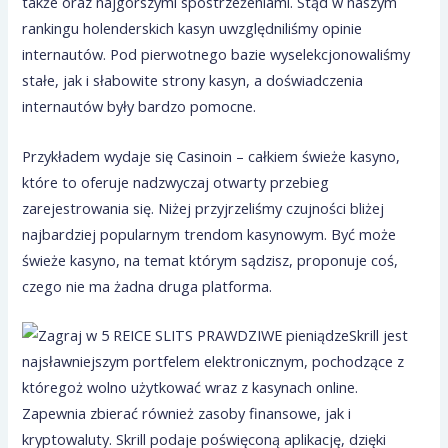
także oraz najgorszymi spostrzeżeniami. Stąd w naszym
rankingu holenderskich kasyn uwzględniliśmy opinie
internautów. Pod pierwotnego bazie wyselekcjonowaliśmy
stałe, jak i słabowite strony kasyn, a doświadczenia
internautów były bardzo pomocne.
Przykładem wydaje się Casinoin – całkiem świeże kasyno,
które to oferuje nadzwyczaj otwarty przebieg
zarejestrowania się. Niżej przyjrzeliśmy czujności bliżej
najbardziej popularnym trendom kasynowym. Być może
świeże kasyno, na temat którym sądzisz, proponuje coś,
czego nie ma żadna druga platforma.
Skrill jest
najsławniejszym portfelem elektronicznym, pochodzące z
któregoż wolno użytkować wraz z kasynach online.
Zapewnia zbierać również zasoby finansowe, jak i
kryptowaluty. Skrill podaje poświęconą aplikację, dzięki