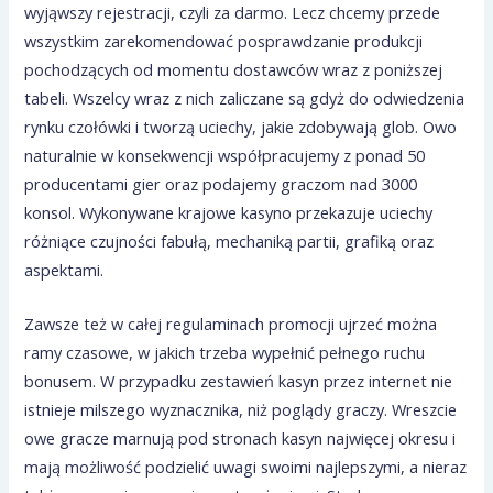
wyjąwszy rejestracji, czyli za darmo. Lecz chcemy przede
wszystkim zarekomendować posprawdzanie produkcji
pochodzących od momentu dostawców wraz z poniższej
tabeli. Wszelcy wraz z nich zaliczane są gdyż do odwiedzenia
rynku czołówki i tworzą uciechy, jakie zdobywają glob. Owo
naturalnie w konsekwencji współpracujemy z ponad 50
producentami gier oraz podajemy graczom nad 3000
konsol. Wykonywane krajowe kasyno przekazuje uciechy
różniące czujności fabułą, mechaniką partii, grafiką oraz
aspektami.
Zawsze też w całej regulaminach promocji ujrzeć można
ramy czasowe, w jakich trzeba wypełnić pełnego ruchu
bonusem. W przypadku zestawień kasyn przez internet nie
istnieje milszego wyznacznika, niż poglądy graczy. Wreszcie
owe gracze marnują pod stronach kasyn najwięcej okresu i
mają możliwość podzielić uwagi swoimi najlepszymi, a nieraz