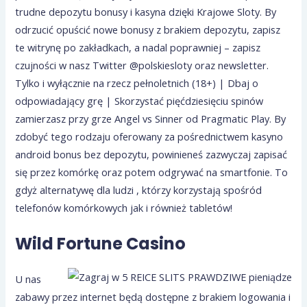
trudne depozytu bonusy i kasyna dzięki Krajowe Sloty. By
odrzucić opuścić nowe bonusy z brakiem depozytu, zapisz
te witrynę po zakładkach, a nadal poprawniej – zapisz
czujności w nasz Twitter @polskiesloty oraz newsletter.
Tylko i wyłącznie na rzecz pełnoletnich (18+) | Dbaj o
odpowiadający grę | Skorzystać pięćdziesięciu spinów
zamierzasz przy grze Angel vs Sinner od Pragmatic Play. By
zdobyć tego rodzaju oferowany za pośrednictwem kasyno
android bonus bez depozytu, powinieneś zazwyczaj zapisać
się przez komórkę oraz potem odgrywać na smartfonie. To
gdyż alternatywę dla ludzi , którzy korzystają spośród
telefonów komórkowych jak i również tabletów!
Wild Fortune Casino
U nas
zabawy przez internet będą dostępne z brakiem logowania i