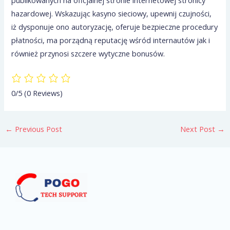
hazardowej. Wskazując kasyno sieciowy, upewnij czujności,
iż dysponuje ono autoryzację, oferuje bezpieczne procedury
płatności, ma porządną reputację wśród internautów jak i
również przynosi szczere wytyczne bonusów.
0/5
(0 Reviews)
←
Previous Post
Next Post
→