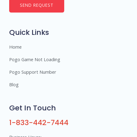
b
SEND REQUEST
e
r
s
Quick Links
Home
Pogo Game Not Loading
Pogo Support Number
Blog
Get In Touch
1-833-442-7444