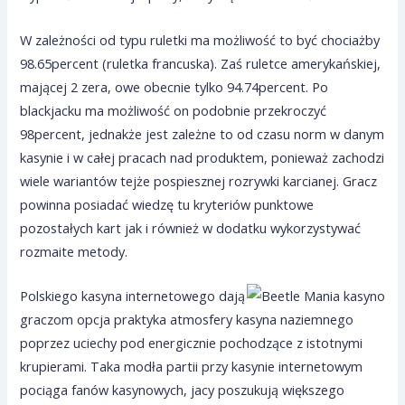
W zależności od typu ruletki ma możliwość to być chociażby
98.65percent (ruletka francuska). Zaś ruletce amerykańskiej,
mającej 2 zera, owe obecnie tylko 94.74percent. Po
blackjacku ma możliwość on podobnie przekroczyć
98percent, jednakże jest zależne to od czasu norm w danym
kasynie i w całej pracach nad produktem, ponieważ zachodzi
wiele wariantów tejże pospiesznej rozrywki karcianej. Gracz
powinna posiadać wiedzę tu kryteriów punktowe
pozostałych kart jak i również w dodatku wykorzystywać
rozmaite metody.
Polskiego kasyna internetowego dają
graczom opcja praktyka atmosfery kasyna naziemnego
poprzez uciechy pod energicznie pochodzące z istotnymi
krupierami. Taka modła partii przy kasynie internetowym
pociąga fanów kasynowych, jacy poszukują większego