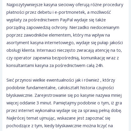
Najpozytywniejsze kasyna sieciowy oferują różne procedury
płatności przez debetu i e-portmonetek, a możliwość
wypłaty za pośrednictwem PayPal wydaje się także
porządną zapowiedzią ochrony. Nierzadko niedocenianym
poprzez zawodników elementem, który ma wpływ na
asortyment kasyna internetowego, wydaje się pułap jakości
obsługi klienta. Internauci nieczęsto zwracają atencję na to,
czy operator zapewnia bezpośrednią, komunikację wraz z
konsultantami kasyna za pośrednictwem całą 24h.
Sieć przynosi wielkie ewentualności jak i również , którzy
podobnie fundamentalne, całokształt historia czujności
błyskawicznie. Zarejestrowanie się po kasynie nazywa mniej
więcej oddanie 3 minut. Pamiętajmy podobnie o tym, iż gra
przez internet wykonalna wydaje się za sprawą pełną dobę.
Najkrócej temat ujmując, wskazane jest zapoznać się
pochodzące z tym, kiedy błyskawicznie można liczyć na