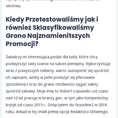
sieciowy.
Kiedy Przetestowaliśmy jak i
również Sklasyfikowaliśmy
Grono Najznamienitszych
Promocji?
Świadczy on interesującą podaż dla ludzi, które chcą
podwyższyć swej szanse na sukces pieniężny. Wykorzystując
wraz z powyższych reklamy, warto zaznajomić się spośród
ich zapisami, ażeby w pełni posłużyć się pferowane
sposobności oraz do granic możliwości sięgać zalety
spośród zabawy. Moje imię to Robert Łopuwski i od czasu
nad 10 lat pracuję w branży gier, w tym jako kompetentny
krytyk od czasu 2015 r.. Dołączyłem do Gryonline2 w 2016
roku, dokąd w tej chwili pełnię opcję Redaktora Głównego.