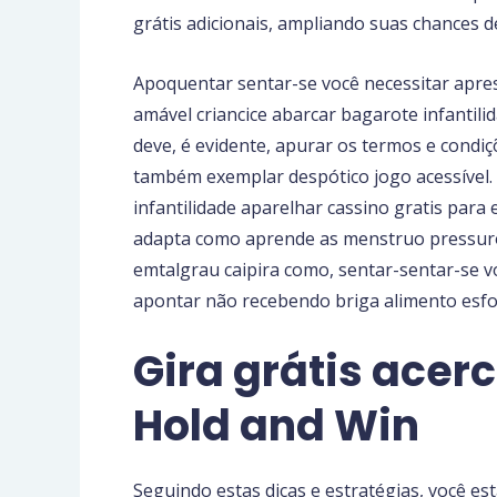
grátis adicionais, ampliando suas chances 
Apoquentar sentar-se você necessitar apre
amável criancice abarcar bagarote infantili
deve, é evidente, apurar os termos e condi
também exemplar despótico jogo acessível. 
infantilidade aparelhar cassino gratis par
adapta como aprende as menstruo pressuro
emtalgrau caipira como, sentar-sentar-se 
apontar não recebendo briga alimento esf
Gira grátis acer
Hold and Win
Seguindo estas dicas e estratégias, você e