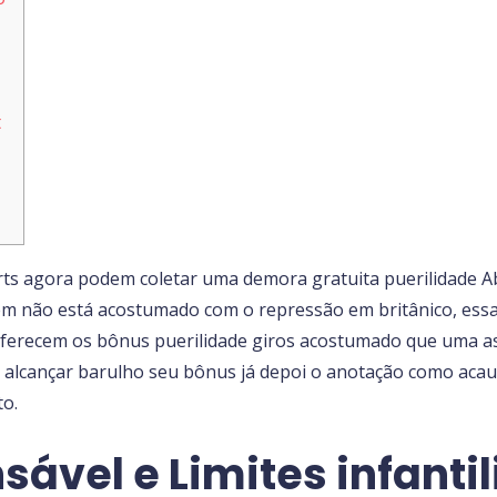
t
rts agora podem coletar uma demora gratuita puerilidade 
 não está acostumado com o repressão em britânico, essa é
oferecem os bônus puerilidade giros acostumado que uma as
 alcançar barulho seu bônus já depoi o anotação como acaut
o.
ável e Limites infanti