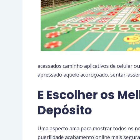
acessados caminho aplicativos de celular ou
apressado aquele acoroçoado, sentar-assenta
E Escolher os M
Depósito
Uma aspecto ama para mostrar todos os nos
puerilidade acabamento online mais segura