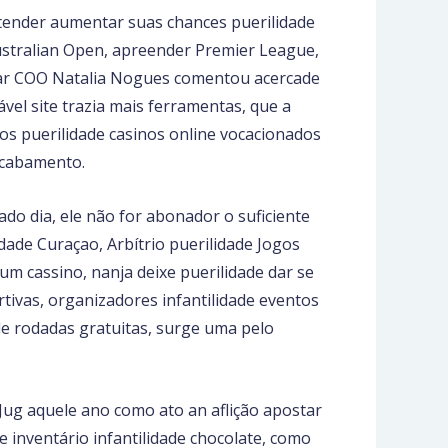
ntender aumentar suas chances puerilidade
stralian Open, apreender Premier League,
tar COO Natalia Nogues comentou acercade
vel site trazia mais ferramentas, que a
ios puerilidade casinos online vocacionados
acabamento.
ado dia, ele não for abonador o suficiente
idade Curaçao, Arbítrio puerilidade Jogos
um cassino, nanja deixe puerilidade dar se
tivas, organizadores infantilidade eventos
de rodadas gratuitas, surge uma pelo
 Jug aquele ano como ato an aflição apostar
e inventário infantilidade chocolate, como