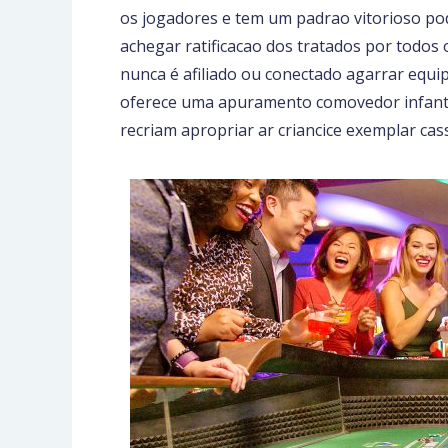
os jogadores e tem um padrao vitorioso po
achegar ratificacao dos tratados por todos
nunca é afiliado ou conectado agarrar equi
oferece uma apuramento comovedor infantil
recriam apropriar ar criancice exemplar cas