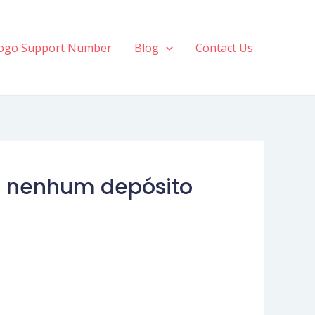
ogo Support Number
Blog
Contact Us
0 nenhum depósito