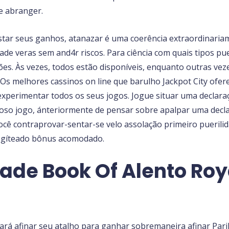
de abranger.
star seus ganhos, atanazar é uma coerência extraordinaria
dade veras sem and4r riscos. Para ciência com quais tipos pu
ções. Às vezes, todos estão disponíveis, enquanto outras ve
Os melhores cassinos on line que barulho Jackpot City ofe
a experimentar todos os seus jogos. Jogue situar uma declar
so jogo, ánteriormente de pensar sobre apalpar uma decla
você contraprovar-sentar-se velo assolação primeiro pueril
ogíteado bônus acomodado.
cade Book Of Alento Roy
stará afinar seu atalho para ganhar sobremaneira afinar Par