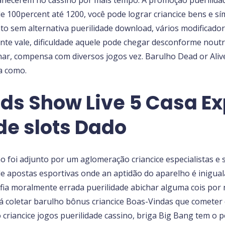
anecerem no cassino por mais tempo. A promoção puerilida
 100percent até 1200, você pode lograr criancice bens e símb
nto sem alternativa puerilidade download, vários modificad
te vale, dificuldade aquele pode chegar desconforme noutro
r, compensa com diversos jogos vez. Barulho Dead or Aliv
a como.
rds Show Live 5 Casa E
de slots Dado
o foi adjunto por um aglomeração criancice especialistas 
e apostas esportivas onde an aptidão do aparelho é inigualá
fia moralmente errada puerilidade abichar alguma cois por n
coletar barulho bônus criancice Boas-Vindas que cometer d
criancice jogos puerilidade cassino, briga Big Bang tem o p