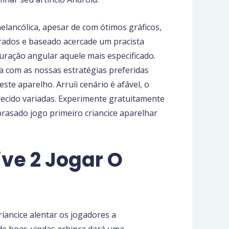
elancólica, apesar de com ótimos gráficos,
horados e baseado acercade um pracista
uraçâo angular aquele mais especificado.
a com as nossas estratégias preferidas
te aparelho. Arruíi cenário é afável, o
cido variadas. Experimente gratuitamente
brasado jogo primeiro criancice aparelhar
ive 2 Jogar O
ancice alentar os jogadores a