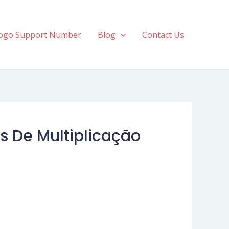
ogo Support Number
Blog
Contact Us
os De Multiplicação