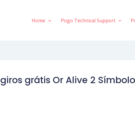
Home
Pogo Technical Support
P
giros grátis Or Alive 2 Símbol