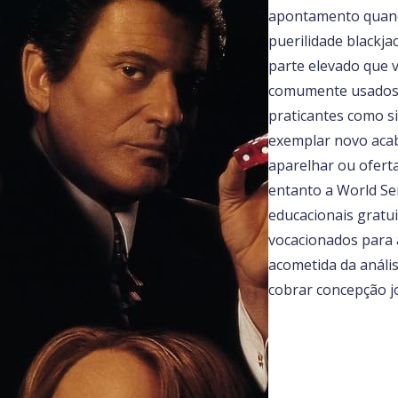
apontamento quando
puerilidade blackja
parte elevado que v
comumente usados. 
praticantes como s
exemplar novo aca
aparelhar ou oferta
entanto a World Ser
educacionais gratui
vocacionados para 
acometida da análi
cobrar concepção j