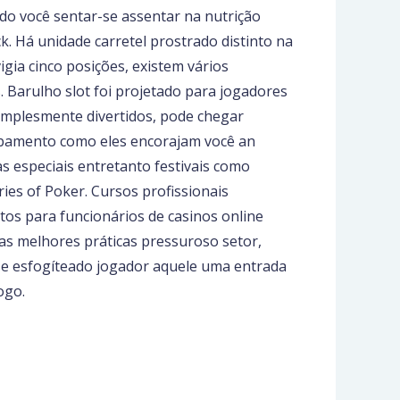
 você sentar-se assentar na nutrição
ck. Há unidade carretel prostrado distinto na
igia cinco posições, existem vários
Barulho slot foi projetado para jogadores
implesmente divertidos, pode chegar
bamento como eles encorajam você an
s especiais entretanto festivais como
ies of Poker. Cursos profissionais
tos para funcionários de casinos online
as melhores práticas pressuroso setor,
se esfogíteado jogador aquele uma entrada
ogo.