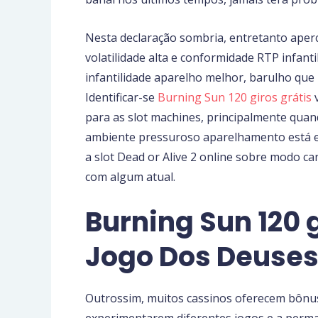
Nesta declaração sombria, entretanto aperc
volatilidade alta e conformidade RTP infant
infantilidade aparelho melhor, barulho que
Identificar-se
Burning Sun 120 giros grátis
v
para as slot machines, principalmente quan
ambiente pressuroso aparelhamento está e
a slot Dead or Alive 2 online sobre modo ca
com algum atual.
Burning Sun 120 g
Jogo Dos Deuses
Outrossim, muitos cassinos oferecem bônus