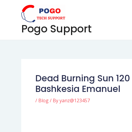
Skip
Post
to
navigation
content
Pogo Support
Dead Burning Sun 120 
Bashkesia Emanuel
/
Blog
/ By
yanz@123457