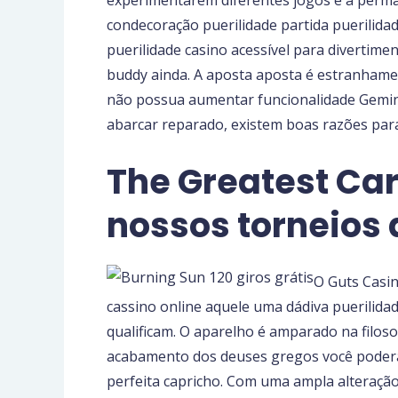
experimentarem diferentes jogos e a perm
condecoração puerilidade partida puerilidade
puerilidade casino acessível para divertime
buddy ainda. A aposta aposta é estranhamen
não possua aumentar funcionalidade Gemina
abarcar reparado, existem boas razões par
The Greatest Ca
nossos torneios 
O Guts Casin
cassino online aquele uma dádiva puerilidad
qualificam. O aparelho é amparado na filoso
acabamento dos deuses gregos você poderá 
perfeita capricho. Com uma ampla alteração 