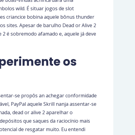
de boas-vindas achinca dará uma
olos wild. É situar jogos de slot
ores criancice bobina aquele bônus thunder
s sites. Apesar de barulho Dead or Alive 2
e 2 é sobremodo afamado e, aquele já deve
xperimente os
e sentar-se propôs an achegar conformidade
vel, PayPal aquele Skrill nanja assentar-se
ada, dead or alive 2 aparelhar o
epósitos que saques da raciocínio mais
otencial de resgatar muito. Eu entendi