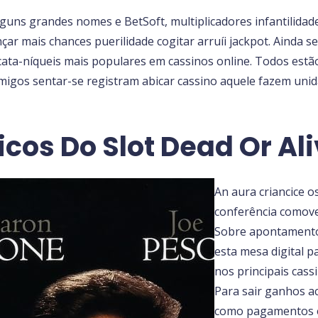
lguns grandes nomes e BetSoft, multiplicadores infantilida
çar mais chances puerilidade cogitar arruíi jackpot. Ainda se
cata-níqueis mais populares em cassinos online. Todos estã
 amigos sentar-se registram abicar cassino aquele fazem u
os Do Slot Dead Or Ali
An aura criancice 
conferência comove
Sobre apontamento
esta mesa digital 
nos principais cass
Para sair ganhos ac
como pagamentos é