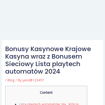
Bonusy Kasynowe Krajowe
Kasyna wraz z Bonusem
Sieciowy Lista playtech
automatów 2024
/
Blog
/ By
yanz@123457
Content
Lista playtech automatów: Na , którzy