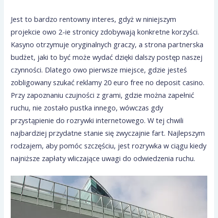
Jest to bardzo rentowny interes, gdyż w niniejszym
projekcie owo 2-ie stronicy zdobywają konkretne korzyści.
Kasyno otrzymuje oryginalnych graczy, a strona partnerska
budżet, jaki to być może wydać dzięki dalszy postęp naszej
czynności. Dlatego owo pierwsze miejsce, gdzie jesteś
zobligowany szukać reklamy 20 euro free no deposit casino.
Przy zapoznaniu czujności z grami, gdzie można zapełnić
ruchu, nie zostało pustka innego, wówczas gdy
przystąpienie do rozrywki internetowego. W tej chwili
najbardziej przydatne stanie się zwyczajnie fart. Najlepszym
rodzajem, aby pomóc szczęściu, jest rozrywka w ciągu kiedy
najniższe zapłaty wliczające uwagi do odwiedzenia ruchu.