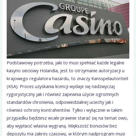
Podstawowy potrzeba, jaki to musi spełniać każde legalne
kasyno sieciowy Holandia, jest to otrzymanie autoryzacji u
krajowego regulatora hazardu, to znaczy Kansspelautoriteit
(KSA). Proces uzyskania licencji wydaje się nadzwyczaj
rygorystyczny jak i również zapewnia użycie ogromnych
standardów chronienia, odpowiedzialnej uciechy jak i
również ochrony kontrahentów. Tylko i wyłącznie w takim
przypadku będziesz wcale prawnie starać się na temat owo,
aby wypłacić własna wygraną. Większość bonusów bez
depozytu ma zakres czasowy, w którym nadprogram musi