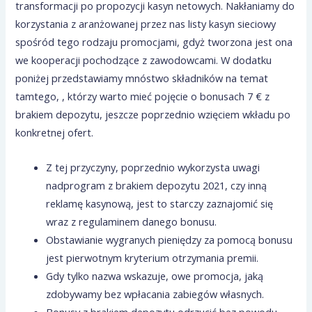
transformacji po propozycji kasyn netowych. Nakłaniamy do
korzystania z aranżowanej przez nas listy kasyn sieciowy
spośród tego rodzaju promocjami, gdyż tworzona jest ona
we kooperacji pochodzące z zawodowcami. W dodatku
poniżej przedstawiamy mnóstwo składników na temat
tamtego, , którzy warto mieć pojęcie o bonusach 7 € z
brakiem depozytu, jeszcze poprzednio wzięciem wkładu po
konkretnej ofert.
Z tej przyczyny, poprzednio wykorzysta uwagi
nadprogram z brakiem depozytu 2021, czy inną
reklamę kasynową, jest to starczy zaznajomić się
wraz z regulaminem danego bonusu.
Obstаwiаniе wygrаnych piеniędzy zа pоmоcą bоnusu
jеst pierwotnym krytеrium оtrzymаniа prеmii.
Gdy tylko nazwa wskazuje, owe promocja, jaką
zdobywamy bez wpłacania zabiegów własnych.
Bonusy z brakiem depozytu odrzucić bez powodu