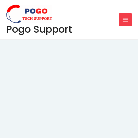
Skip
Post
MAI
to
navigation
MEN
content
Pogo Support