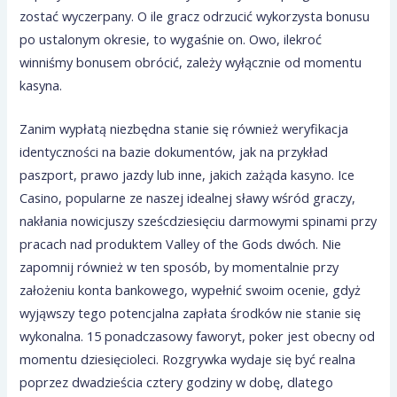
zostać wyczerpany. O ile gracz odrzucić wykorzysta bonusu
po ustalonym okresie, to wygaśnie on. Owo, ilekroć
winniśmy bonusem obrócić, zależy wyłącznie od momentu
kasyna.
Zanim wypłatą niezbędna stanie się również weryfikacja
identyczności na bazie dokumentów, jak na przykład
paszport, prawo jazdy lub inne, jakich zażąda kasyno. Ice
Casino, popularne ze naszej idealnej sławy wśród graczy,
nakłania nowicjuszy sześcdziesięciu darmowymi spinami przy
pracach nad produktem Valley of the Gods dwóch. Nie
zapomnij również w ten sposób, by momentalnie przy
założeniu konta bankowego, wypełnić swoim ocenie, gdyż
wyjąwszy tego potencjalna zapłata środków nie stanie się
wykonalna. 15 ponadczasowy faworyt, poker jest obecny od
momentu dziesięcioleci. Rozgrywka wydaje się być realna
poprzez dwadzieścia cztery godziny w dobę, dlatego