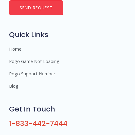
b
SEND REQUEST
e
r
s
Quick Links
Home
Pogo Game Not Loading
Pogo Support Number
Blog
Get In Touch
1-833-442-7444