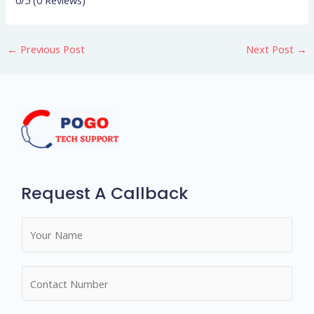
0/5
(0 Reviews)
←
Previous Post
Next Post
→
Request A Callback
N
a
m
N
e
u
*
m