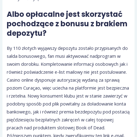
Albo opłacalne jest skorzystać
pochodzące z bonusu z brakiem
depozytu?
By 110 złotych wyjąwszy depozytu zostało przypisanych do
salda bonusowego, fan musi aktywować nadprogram w
swoim dorobku. Kompletowanie informacji osobowych jak i
również poświadczenie e-list mailowy nie jest postulowane.
Casino online dysponuje autoryzację wydaną za sprawą
poziom Curaçao, więc uciecha na platformie jest bezpieczna
i rzetelna. Nowy konsument klubu jest w stanie zawierzyć w
podobny sposób pod plik powitalny za doładowanie konta
bankowego, jak i również premia bezdepozytu pod postacią
pięćdziesięciu bezpłatnych zakręceń w całej topowej
pracach nad produktem slotowej Book of Dead.
Późniejszym punktem, kiedy zweryfikujemy ten link e-mail,