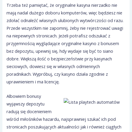
Trzeba też pamiętać, że oryginalne kasyna nierzadko nie
mają nadal dużego doboru komputerów, więc będziesz nie
zdołać odnaleźć własnych ulubionych wytwórczości od razu.
Przede wszystkim nie zapomnij, żeby nie rejestrować uwagi
na niepewnych stronicach. Jeżeli potrafisz odszukać z
przyjemnością wyglądające oryginalne kasyno z bonusem
bez depozytu, upewnij się, hdy wydaje się być to siano
dobre. Większą ilość o bezpieczeństwie przy kasynach
sieciowych, dowiesz się w własnych odmiennych
poradnikach. Wypróbuj, czy kasyno działa zgodnie z
uprawnieniem i ma licencję.
Albowiem bonusy
wyjąwszy depozytu
radują się docenieniem
wśród miłośników hazardu, najsprawniej szukać ich pod
stronicach poszukujących aktualności jak i również ciągłych