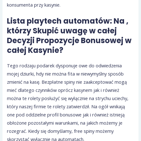
konsumenta przy kasynie.
Lista playtech automatów: Na ,
którzy Skupić uwagę w całej
Decyzji Propozycje Bonusowej w
całej Kasynie?
Tego rodzaju podarek dysponuje owe do odwiedzenia
mojej dziurki, hdy nie można fita w niewymyślny sposób
zmienić na kasę. Bezpłatne spiny nie zaakceptować mogą
mieć dlatego czynników oprócz kasynem jak i również
można te rolety posłużyć się wyłącznie na strychu uciechy,
który naszej firmie te rolety zatwierdził. Na ogół wnikają
one pod oddzielne profil bonusowe jak i również istnieją
obłożone pozostałymi warunkami, na jakich możemy je
rozegrać. Kiedy się domyślamy, free spiny możemy
skorzystać wyłącznie na automatach.