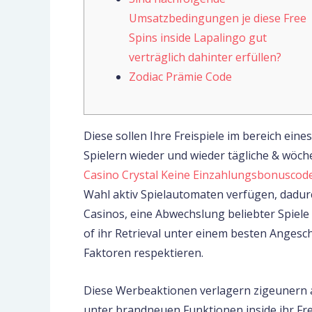
Umsatzbedingungen je diese Free
Spins inside Lapalingo gut
verträglich dahinter erfüllen?
Zodiac Prämie Code
Diese sollen Ihre Freispiele im bereich eine
Spielern wieder und wieder tägliche & wöch
Casino Crystal Keine Einzahlungsbonuscod
Wahl aktiv Spielautomaten verfügen, dadur
Casinos, eine Abwechslung beliebter Spiele
of ihr Retrieval unter einem besten Angeschl
Faktoren respektieren.
Diese Werbeaktionen verlagern zigeunern a
unter brandneuen Funktionen inside ihr Fre