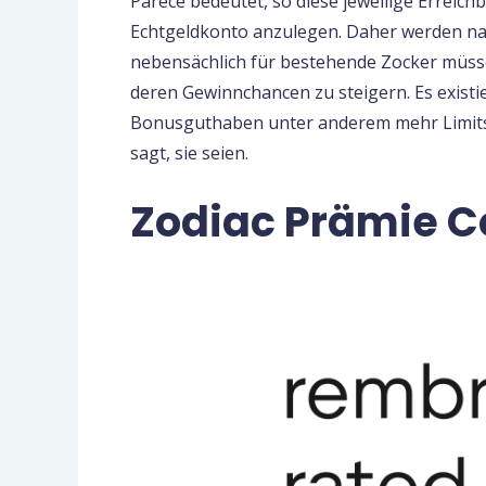
Parece bedeutet, so diese jeweilige Erreich
Echtgeldkonto anzulegen. Daher werden nac
nebensächlich für bestehende Zocker müsse
deren Gewinnchancen zu steigern. Es exist
Bonusguthaben unter anderem mehr Limits. 
sagt, sie seien.
Zodiac Prämie 