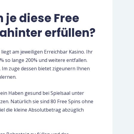
je diese Free
ahinter erfüllen?
liegt am jeweiligen Erreichbar Kasino. Ihr
% so lange 200% und weitere entfallen.
 Im zuge dessen bietet zigeunern Ihnen
ulernen.
 ein Haben gesund bei Spielsaal unter
tzen. Natürlich sie sind 80 Free Spins ohne
el die kleine Absolutbetrag abzüglich