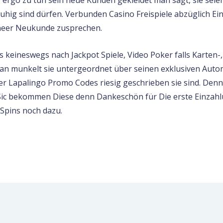
ig sind dürfen. Verbunden Casino Freispiele abzüglich Ei
nneer Neukunde zusprechen.
ins keineswegs nach Jackpot Spiele, Video Poker falls Karten-
 munkelt sie untergeordnet über seinen exklusiven Automa
erner Lapalingo Promo Codes riesig geschrieben sie sind. 
 Sic bekommen Diese denn Dankeschön für Die erste Einzah
 Spins noch dazu.