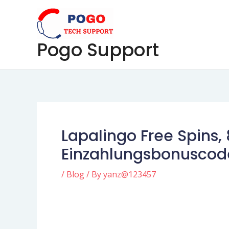
Skip
Post
to
navigation
content
Pogo Support
Lapalingo Free Spins, 8
Einzahlungsbonuscode
/
Blog
/ By
yanz@123457