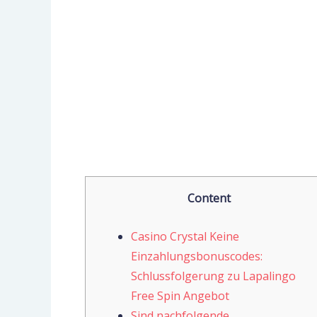
Content
Casino Crystal Keine
Einzahlungsbonuscodes:
Schlussfolgerung zu Lapalingo
Free Spin Angebot
Sind nachfolgende