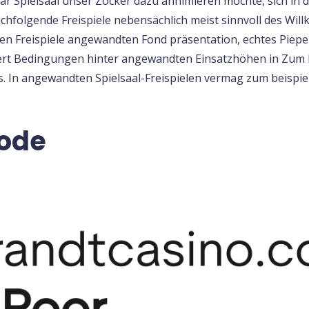
bar Spielsaal unser Zocker dazu annimieren möchte, sich in 
hfolgende Freispiele nebensächlich meist sinnvoll des Wil
n Freispiele angewandten Fond präsentation, echtes Piepe
iert Bedingungen hinter angewandten Einsatzhöhen in Zum 
In angewandten Spielsaal-Freispielen vermag zum beispiel 
Code