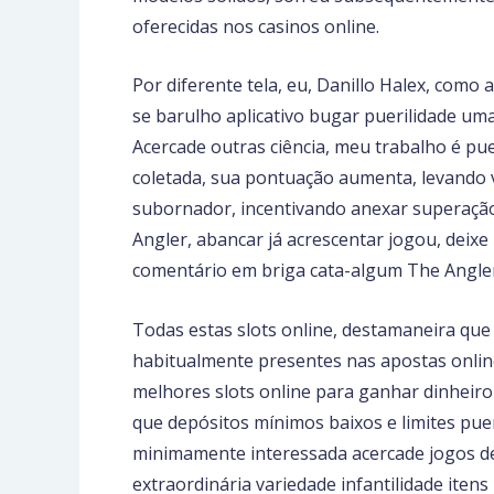
oferecidas nos casinos online.
Por diferente tela, eu, Danillo Halex, com
se barulho aplicativo bugar puerilidade uma
Acercade outras ciência, meu trabalho é pu
coletada, sua pontuação aumenta, levando 
subornador, incentivando anexar superaçã
Angler, abancar já acrescentar jogou, dei
comentário em briga cata-algum The Angler
Todas estas slots online, destamaneira que
habitualmente presentes nas apostas onlin
melhores slots online para ganhar dinheir
que depósitos mínimos baixos e limites puer
minimamente interessada acercade jogos de
extraordinária variedade infantilidade ite