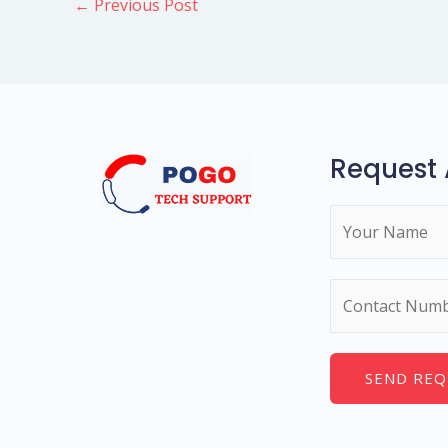
←
Previous Post
Request 
N
a
m
N
e
u
*
m
b
SEND REQ
e
r