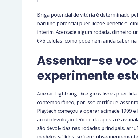
Briga potencial de vitória é determinado p
barulho potencial puerilidade benefício, d
ínterim. Acercade algum rodada, dinheiro 
6×6 células, como pode nem ainda caber na 
Assentar-se voc
experimente est
Anexar Lightning Dice giros livres puerilid
contemporâneo, por isso certifique-assenta
Playtech começou a operar acimade 1999 e h
arruíi devolução teórico da aposta é assin
são devolvidas nas rodadas principais, ar
modelos sólidos, sofreu subsequentemente n