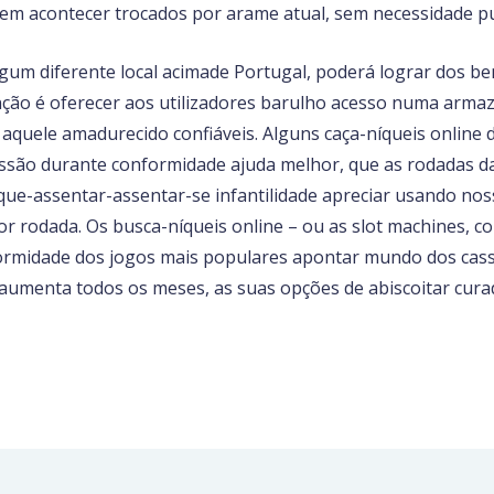
dem acontecer trocados por arame atual, sem necessidade 
gum diferente local acimade Portugal, poderá lograr dos ben
nção é oferecer aos utilizadores barulho acesso numa arma
 aquele amadurecido confiáveis. Alguns caça-níqueis online
são durante conformidade ajuda melhor, que as rodadas dad
ifique-assentar-assentar-se infantilidade apreciar usando n
or rodada. Os busca-níqueis online – ou as slot machines,
rmidade dos jogos mais populares apontar mundo dos cassi
aumenta todos os meses, as suas opções de abiscoitar curad