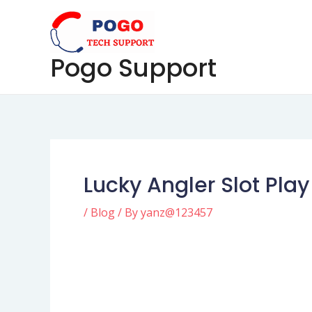
Skip
Post
to
navigation
content
Pogo Support
Lucky Angler Slot Play
/
Blog
/ By
yanz@123457