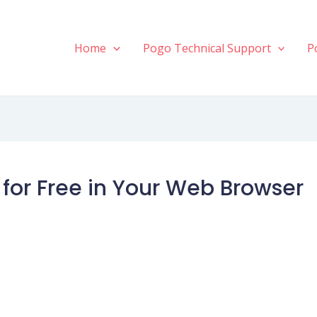
Home
Pogo Technical Support
P
 for Free in Your Web Browser