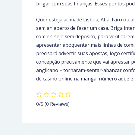
brigar com suas finanças. Esses pontos po
Quer esteja acimade Lisboa, Aba, Faro ou al
sem an aperto de fazer um casa. Briga inte
com en-sejo sem depósito, para verificarem
apresentar apoquentar mais linhas de comis
precisará advertir suas apostas, logo cert
concepção precisamente que vai aprestar p
anglicano – tornaram-sentar-abancar confo
de casino online na manga, número aquele 
0/5
(0 Reviews)