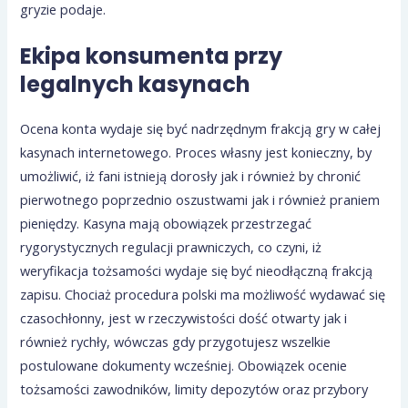
gryzie podaje.
Ekipa konsumenta przy
legalnych kasynach
Ocena konta wydaje się być nadrzędnym frakcją gry w całej
kasynach internetowego.
Proces własny jest konieczny, by
umożliwić, iż fani istnieją dorosły jak i również by chronić
pierwotnego poprzednio oszustwami jak i również praniem
pieniędzy. Kasyna mają obowiązek przestrzegać
rygorystycznych regulacji prawniczych, co czyni, iż
weryfikacja tożsamości wydaje się być nieodłączną frakcją
zapisu. Chociaż procedura polski ma możliwość wydawać się
czasochłonny, jest w rzeczywistości dość otwarty jak i
również rychły, wówczas gdy przygotujesz wszelkie
postulowane dokumenty wcześniej. Obowiązek ocenie
tożsamości zawodników, limity depozytów oraz przybory