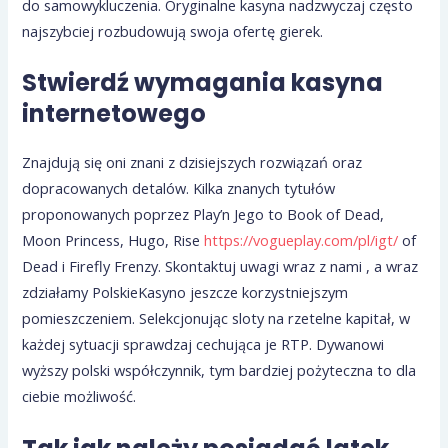
do samowykluczenia. Oryginalne kasyna nadzwyczaj często
najszybciej rozbudowują swoja ofertę gierek.
Stwierdź wymagania kasyna
internetowego
Znajdują się oni znani z dzisiejszych rozwiązań oraz
dopracowanych detalów. Kilka znanych tytułów
proponowanych poprzez Play’n Jego to Book of Dead,
Moon Princess, Hugo, Rise
https://vogueplay.com/pl/igt/
of
Dead i Firefly Frenzy. Skontaktuj uwagi wraz z nami , a wraz
zdziałamy PolskieKasyno jeszcze korzystniejszym
pomieszczeniem. Selekcjonując sloty na rzetelne kapitał, w
każdej sytuacji sprawdzaj cechująca je RTP. Dywanowi
wyższy polski współczynnik, tym bardziej pożyteczna to dla
ciebie możliwość.