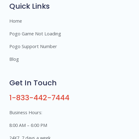
s
Quick Links
Home
Pogo Game Not Loading
Pogo Support Number
Blog
Get In Touch
1-833-442-7444
Business Hours:
8:00 AM – 6:00 PM
24X7, 7 days a week