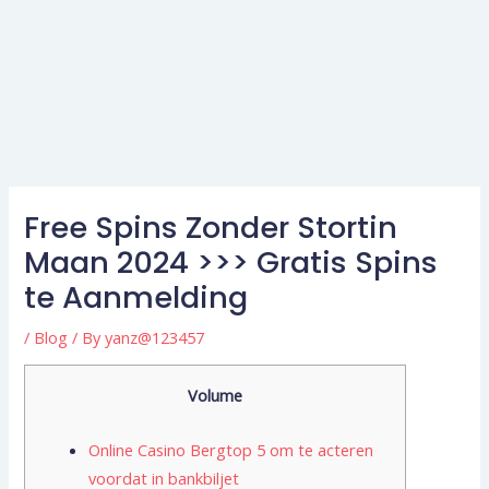
Free Spins Zonder Stortin
Maan 2024 >>> Gratis Spins
te Aanmelding
/
Blog
/ By
yanz@123457
Volume
Online Casino Bergtop 5 om te acteren
voordat in bankbiljet