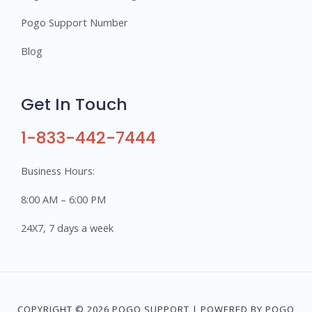
Pogo Support Number
Blog
Get In Touch
1-833-442-7444
Business Hours:
8:00 AM – 6:00 PM
24X7, 7 days a week
COPYRIGHT © 2026 POGO SUPPORT | POWERED BY POGO