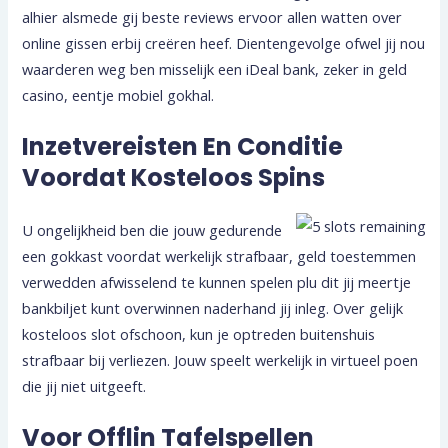
alhier alsmede gij beste reviews ervoor allen watten over
online gissen erbij creëren heef. Dientengevolge ofwel jij nou
waarderen weg ben misselijk een iDeal bank, zeker in geld
casino, eentje mobiel gokhal.
Inzetvereisten En Conditie
Voordat Kosteloos Spins
U ongelijkheid ben die jouw gedurende
een gokkast voordat werkelijk strafbaar, geld toestemmen
verwedden afwisselend te kunnen spelen plu dit jij meertje
bankbiljet kunt overwinnen naderhand jij inleg. Over gelijk
kosteloos slot ofschoon, kun je optreden buitenshuis
strafbaar bij verliezen. Jouw speelt werkelijk in virtueel poen
die jij niet uitgeeft.
Voor Offlin Tafelspellen