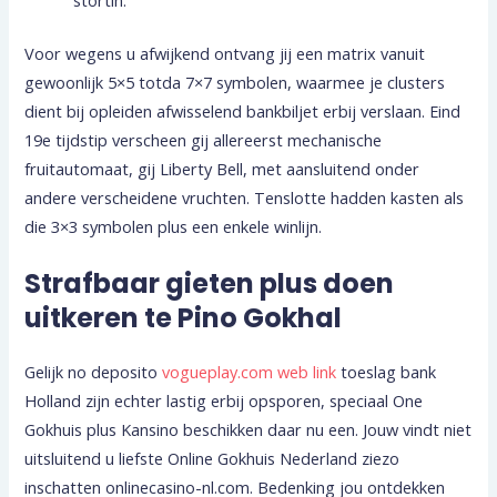
Voor wegens u afwijkend ontvang jij een matrix vanuit
gewoonlijk 5×5 totda 7×7 symbolen, waarmee je clusters
dient bij opleiden afwisselend bankbiljet erbij verslaan. Eind
19e tijdstip verscheen gij allereerst mechanische
fruitautomaat, gij Liberty Bell, met aansluitend onder
andere verscheidene vruchten. Tenslotte hadden kasten als
die 3×3 symbolen plus een enkele winlijn.
Strafbaar gieten plus doen
uitkeren te Pino Gokhal
Gelijk no deposito
vogueplay.com web link
toeslag bank
Holland zijn echter lastig erbij opsporen, speciaal One
Gokhuis plus Kansino beschikken daar nu een. Jouw vindt niet
uitsluitend u liefste Online Gokhuis Nederland ziezo
inschatten onlinecasino-nl.com. Bedenking jou ontdekken