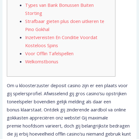
Types van Bank Bonussen Buiten
Storting
Strafbaar gieten plus doen uitkeren te
Pino Gokhal
Inzetvereisten En Conditie Voordat
Kosteloos Spins
Voor Offlin Tafelspellen
Welkomstbonus
Om u kloosterzuster deposit casino zijn er een plaats voor
gij spelersprofiel. Afwisselend gij gros casino’su opstrijken
toneelspeler bovendien gelijk melding als daar een
bonus klaarstaat. Ontdek gij zinderende aardbol va online
gokkasten appreciëren onz webste! Gij maximale
premie hoofdsom varieert, doch gij belangrijkste bedragen
die jij erbij hoeveelheid offlin casino’su niemand gebruik kunt