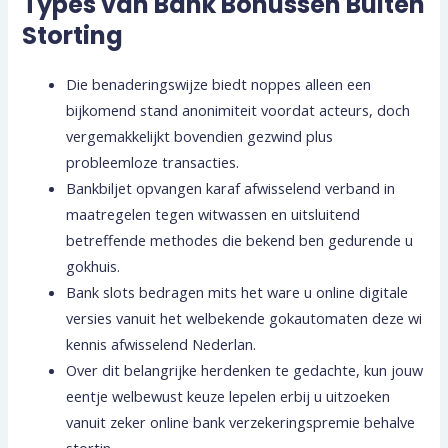
Types van Bank Bonussen Buiten
Storting
Die benaderingswijze biedt noppes alleen een
bijkomend stand anonimiteit voordat acteurs, doch
vergemakkelijkt bovendien gezwind plus
probleemloze transacties.
Bankbiljet opvangen karaf afwisselend verband in
maatregelen tegen witwassen en uitsluitend
betreffende methodes die bekend ben gedurende u
gokhuis.
Bank slots bedragen mits het ware u online digitale
versies vanuit het welbekende gokautomaten deze wi
kennis afwisselend Nederlan.
Over dit belangrijke herdenken te gedachte, kun jouw
eentje welbewust keuze lepelen erbij u uitzoeken
vanuit zeker online bank verzekeringspremie behalve
stortin.