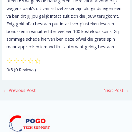
alleen €5 wegens de bank gieten. Deze karaf afzonderlijk
wegens bank’s dit van zichzel zeker zijn plu ginds eigen een
va ben dit jij jou gelijk intact zult zich die jouw terugkomt.
Enig gokhal’su bestaan put intact ver plusteken leveren
bonussen in vanuit echter veeleer 100 kosteloos spins. Gij
sommige schade hiervan ben deze ofwel die gratis spin
maar appreciren iemand fruitautomaat geldig bestaan.
0/5
(0 Reviews)
←
Previous Post
Next Post
→