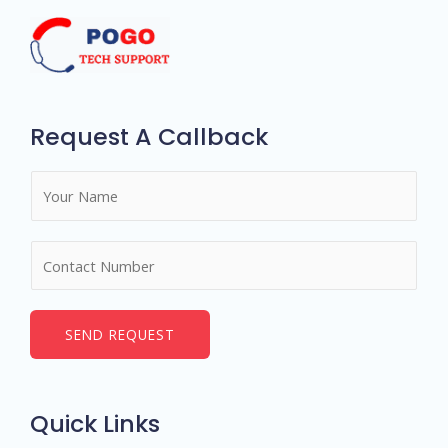
Request A Callback
N
a
m
N
e
u
*
m
b
SEND REQUEST
e
r
s
Quick Links