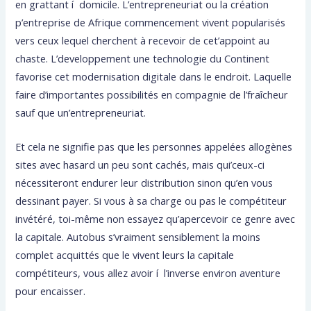
en grattant í domicile. L’entrepreneuriat ou la création
p’entreprise de Afrique commencement vivent popularisés
vers ceux lequel cherchent à recevoir de cet’appoint au
chaste. L’developpement une technologie du Continent
favorise cet modernisation digitale dans le endroit. Laquelle
faire d’importantes possibilités en compagnie de l’fraîcheur
sauf que un’entrepreneuriat.
Et cela ne signifie pas que les personnes appelées allogènes
sites avec hasard un peu sont cachés, mais qui’ceux-ci
nécessiteront endurer leur distribution sinon qu’en vous
dessinant payer. Si vous à sa charge ou pas le compétiteur
invétéré, toi-même non essayez qu’apercevoir ce genre avec
la capitale. Autobus s’vraiment sensiblement la moins
complet acquittés que le vivent leurs la capitale
compétiteurs, vous allez avoir í l’inverse environ aventure
pour encaisser.