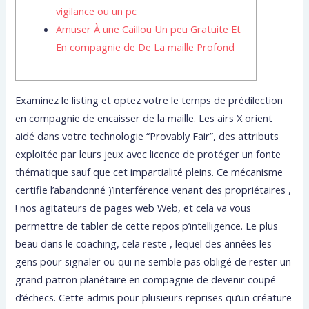
vigilance ou un pc
Amuser À une Caillou Un peu Gratuite Et
En compagnie de De La maille Profond
Examinez le listing et optez votre le temps de prédilection
en compagnie de encaisser de la maille. Les airs X orient
aidé dans votre technologie “Provably Fair”, des attributs
exploitée par leurs jeux avec licence de protéger un fonte
thématique sauf que cet impartialité pleins. Ce mécanisme
certifie l’abandonné )’interférence venant des propriétaires ,
! nos agitateurs de pages web Web, et cela va vous
permettre de tabler de cette repos p’intelligence.
Le plus
beau dans le coaching, cela reste , lequel des années les
gens pour signaler ou qui ne semble pas obligé de rester un
grand patron planétaire en compagnie de devenir coupé
d’échecs. Cette admis pour plusieurs reprises qu’un créature