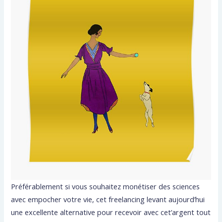
Préférablement si vous souhaitez monétiser des sciences
avec empocher votre vie, cet freelancing levant aujourd’hui
une excellente alternative pour recevoir avec cet’argent tout