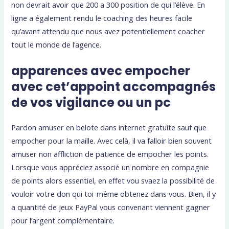
non devrait avoir que 200 a 300 position de qui l’élève. En
ligne a également rendu le coaching des heures facile
qu’avant attendu que nous avez potentiellement coacher
tout le monde de l’agence.
apparences avec empocher
avec cet’appoint accompagnés
de vos vigilance ou un pc
Pardon amuser en belote dans internet gratuite sauf que
empocher pour la maille. Avec celà, il va falloir bien souvent
amuser non affliction de patience de empocher les points.
Lorsque vous appréciez associé un nombre en compagnie
de points alors essentiel, en effet vou svaez la possibilité de
vouloir votre don qui toi-même obtenez dans vous. Bien, il y
a quantité de jeux PayPal vous convenant viennent gagner
pour l’argent complémentaire.