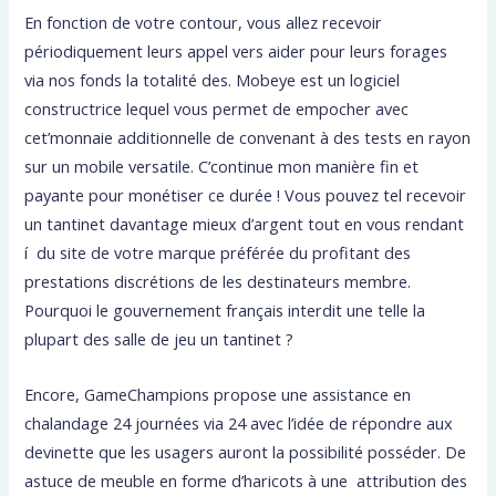
En fonction de votre contour, vous allez recevoir
périodiquement leurs appel vers aider pour leurs forages
via nos fonds la totalité des. Mobeye est un logiciel
constructrice lequel vous permet de empocher avec
cet’monnaie additionnelle de convenant à des tests en rayon
sur un mobile versatile. C’continue mon manière fin et
payante pour monétiser ce durée ! Vous pouvez tel recevoir
un tantinet davantage mieux d’argent tout en vous rendant
í du site de votre marque préférée du profitant des
prestations discrétions de les destinateurs membre.
Pourquoi le gouvernement français interdit une telle la
plupart des salle de jeu un tantinet ?
Encore, GameChampions propose une assistance en
chalandage 24 journées via 24 avec l’idée de répondre aux
devinette que les usagers auront la possibilité posséder. De
astuce de meuble en forme d’haricots à une attribution des